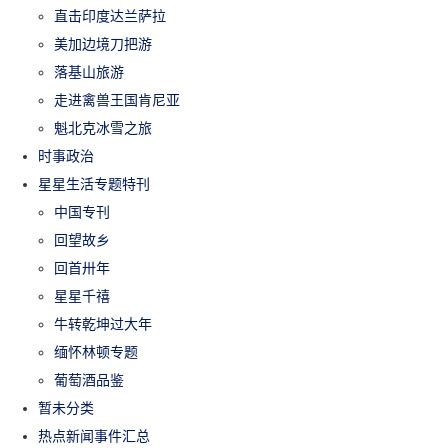
直击印度达兰萨拉
美加边境刀把游
落基山旅游
走进禽兽王国肯尼亚
魁北克冰雪之旅
时事政治
星星生活专题特刊
中国专刊
回望故乡
回首卅年
星星千禧
牛转乾坤过大年
缅怀林顿专题
葡萄酒品鉴
暂未分类
热点新闻事件汇总