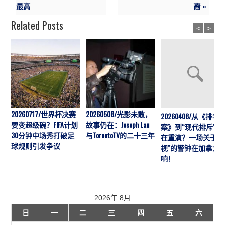
最高
裔 »
Related Posts
<
>
20260717/世界杯决赛
20260508/光影未散，
20260408/从《排华
要变超级碗？FIFA计划
故事仍在：Joseph Lau
案》到“现代排斥”历
30分钟中场秀打破足
与TorontoTV的二十三年
在重演？一场关于“
球规则引发争议
视”的警钟在加拿大
响！
2026年 8月
日
一
二
三
四
五
六