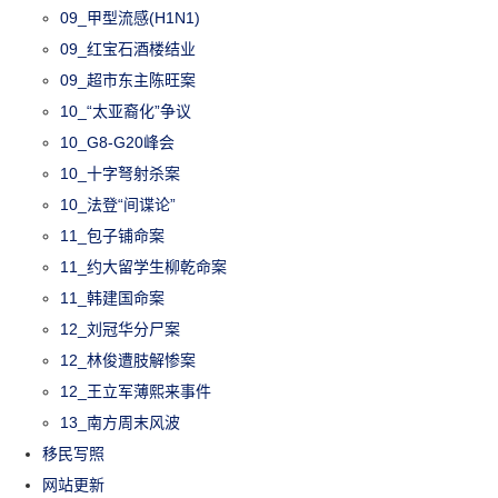
09_甲型流感(H1N1)
09_红宝石酒楼结业
09_超市东主陈旺案
10_“太亚裔化”争议
10_G8-G20峰会
10_十字弩射杀案
10_法登“间谍论”
11_包子铺命案
11_约大留学生柳乾命案
11_韩建国命案
12_刘冠华分尸案
12_林俊遭肢解惨案
12_王立军薄熙来事件
13_南方周末风波
移民写照
网站更新