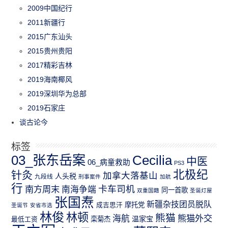
2009中国纪行
2011新疆行
2015广东汕头
2015贵州贵阳
2017精彩吉林
2019海南椰风
2019深圳华为总部
2019石家庄
谈古论今
标签
03_张东岳案
Cecilia
中医
06_病童救助
PS3
北极纪
针灸
加拿大落基山
人头税
九段线
刑事案件
加航
行
南方周末
卡车司机
南海争端
同一首歌
双重国籍
圣诞灯屋
张国焘
新疆杂技团员脱队
成吉思汗
摩托党
圣诞节
安省市选
林俊
林顿
熊猫
熊猫外交
海航
温家宝
最低工资
栾菊杰