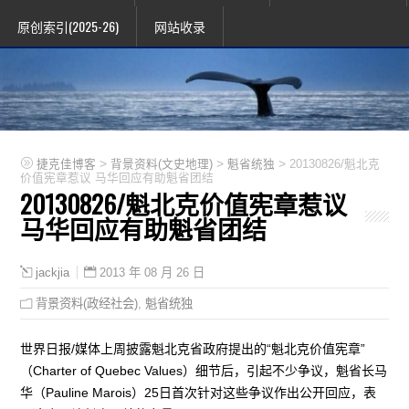
原创索引(2025-26)
网站收录
>
>
>
捷克佳博客
背景资料(文史地理)
魁省统独
20130826/魁北克
价值宪章惹议 马华回应有助魁省团结
20130826/魁北克价值宪章惹议
马华回应有助魁省团结
2013 年 08 月 26 日
jackjia
背景资料(政经社会)
,
魁省统独
世界日报/媒体上周披露魁北克省政府提出的“魁北克价值宪章”
（Charter of Quebec Values）细节后，引起不少争议，魁省长马
华（Pauline Marois）25日首次针对这些争议作出公开回应，表