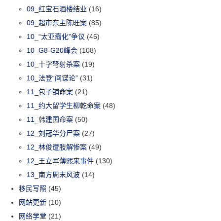
09_红宝石酒楼结业
(16)
09_超市东主陈旺案
(85)
10_“太亚裔化”争议
(46)
10_G8-G20峰会
(108)
10_十字弩射杀案
(19)
10_法登“间谍论”
(31)
11_包子铺命案
(21)
11_约大留学生柳乾命案
(48)
11_韩建国命案
(50)
12_刘冠华分尸案
(27)
12_林俊遭肢解惨案
(49)
12_王立军薄熙来事件
(130)
13_南方周末风波
(14)
移民写照
(45)
网站更新
(10)
网络学堂
(21)