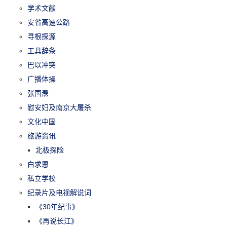
学术文献
安省高速公路
寻根探源
工具辞条
巴以冲突
广播体操
张国焘
慰安妇及南京大屠杀
文化中国
旅游资讯
北极探险
白求恩
私立学校
纪录片及电视解说词
《30年纪事》
《再说长江》