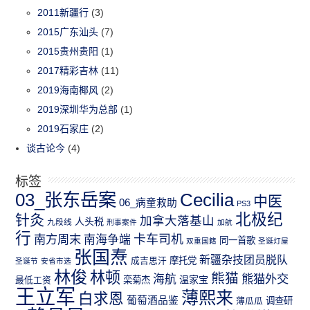
2011新疆行
(3)
2015广东汕头
(7)
2015贵州贵阳
(1)
2017精彩吉林
(11)
2019海南椰风
(2)
2019深圳华为总部
(1)
2019石家庄
(2)
谈古论今
(4)
标签
03_张东岳案
Cecilia
中医
06_病童救助
PS3
北极纪
针灸
加拿大落基山
人头税
九段线
刑事案件
加航
行
南方周末
卡车司机
南海争端
同一首歌
双重国籍
圣诞灯屋
张国焘
新疆杂技团员脱队
成吉思汗
摩托党
圣诞节
安省市选
林俊
林顿
熊猫
熊猫外交
海航
温家宝
最低工资
栾菊杰
王立军
薄熙来
白求恩
葡萄酒品鉴
薄瓜瓜
调查研