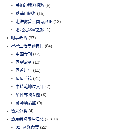
美加边境刀把游
(6)
落基山旅游
(15)
走进禽兽王国肯尼亚
(12)
魁北克冰雪之旅
(1)
时事政治
(37)
星星生活专题特刊
(84)
中国专刊
(12)
回望故乡
(10)
回首卅年
(11)
星星千禧
(21)
牛转乾坤过大年
(7)
缅怀林顿专题
(8)
葡萄酒品鉴
(9)
暂未分类
(4)
热点新闻事件汇总
(2,310)
02_赵巍命案
(22)