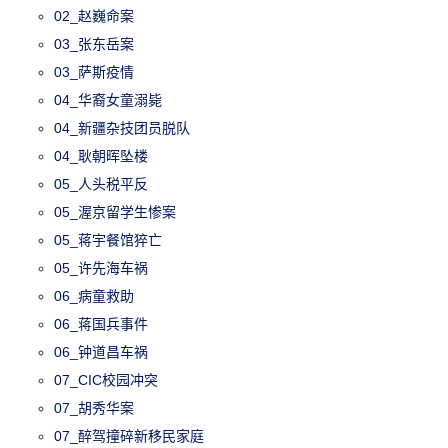
02_赵巍命案
03_张东岳案
03_萨斯疫情
04_华裔女童溺毙
04_新疆杂技团员脱队
04_耿朝晖坠楼
05_人头税平反
05_渥京留学生惨案
05_蒋宇餐馆猝亡
05_许先海车祸
06_病童救助
06_蒋国兵事件
06_钟道昌车祸
07_CIC校园冲突
07_胡秀华案
07_醉驾撞碎新移民家庭