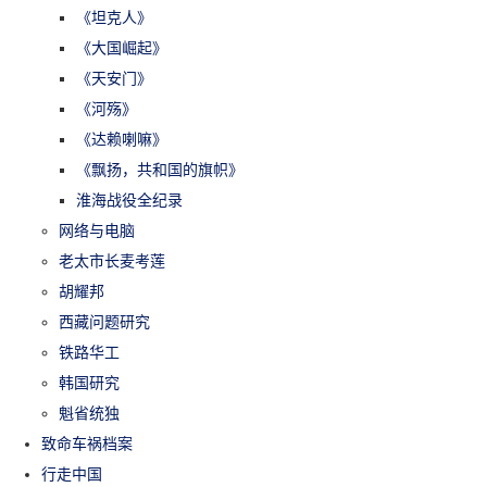
《坦克人》
《大国崛起》
《天安门》
《河殇》
《达赖喇嘛》
《飘扬，共和国的旗帜》
淮海战役全纪录
网络与电脑
老太市长麦考莲
胡耀邦
西藏问题研究
铁路华工
韩国研究
魁省统独
致命车祸档案
行走中国