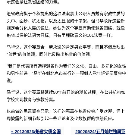
示这会是让魁省团结的力量。
魁省政府拟于今秋提出的这项法案禁止公职人员戴有宗教性质的
头巾、面纱、犹太帽，以及太显眼的十字架，但马华驳斥这些新
规定会分化人民的说法。她认为这个宪章有助使魁省团结，就像
魁省以保护法语为目标，目有里程碑意义的101法案一样。
马华说，这个宪章会一劳永逸的肯定男女平等，而且不但反映出
“普世”的价值观，同时也反映出魁省的价值观。
“我们是代表所有选择魁省作为我们的文化、自由、多元化的女性
和男性前进。”马华在魁北克市举行的一项魁人党年轻党员聚会中
说。
马华说，这个宪章将延续50年前开始的漫长过程，在公共机构如
学校实现教育与宗教分离。
以前做的民意调查显示，这样的宪章在魁省应会广受欢迎，但上
周披露的新细节却引起一些评论者及少数族群的愤怒反应。
« 20130826/魁省欠债全国
20020524/五月灿烂独属亚