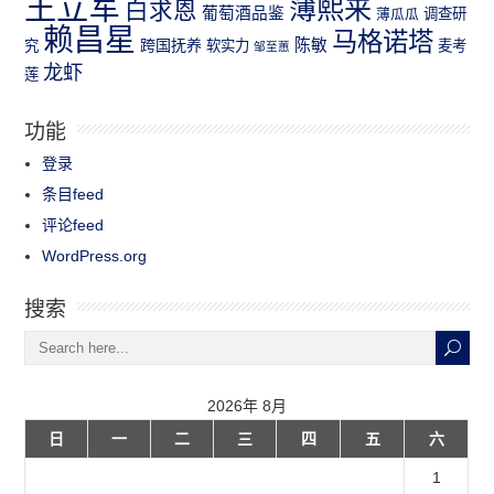
王立军
薄熙来
白求恩
葡萄酒品鉴
薄瓜瓜
调查研
赖昌星
马格诺塔
跨国抚养
陈敏
究
软实力
麦考
邹至蕙
龙虾
莲
功能
登录
条目feed
评论feed
WordPress.org
搜索
2026年 8月
日
一
二
三
四
五
六
1