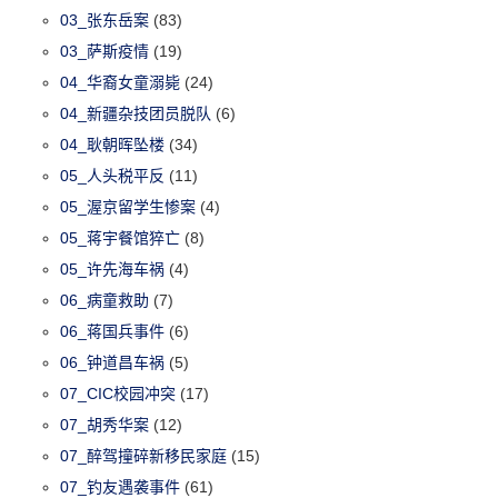
03_张东岳案
(83)
03_萨斯疫情
(19)
04_华裔女童溺毙
(24)
04_新疆杂技团员脱队
(6)
04_耿朝晖坠楼
(34)
05_人头税平反
(11)
05_渥京留学生惨案
(4)
05_蒋宇餐馆猝亡
(8)
05_许先海车祸
(4)
06_病童救助
(7)
06_蒋国兵事件
(6)
06_钟道昌车祸
(5)
07_CIC校园冲突
(17)
07_胡秀华案
(12)
07_醉驾撞碎新移民家庭
(15)
07_钓友遇袭事件
(61)