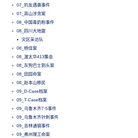
07_钓友遇袭事件
07_高山涉贪案
08_中国毒奶粉事件
08_四川大地震
灾区采访队
08_杨佳案
08_渥太华413集会
08_灰狗巴士割头案
08_田园命案
08_赵本山移民
09_D-Case档案
09_T-Case档案
09_乌鲁木齐7·5事件
09_乌鲁木齐针刺事件
09_吉林通钢事件
09_弗州理工命案