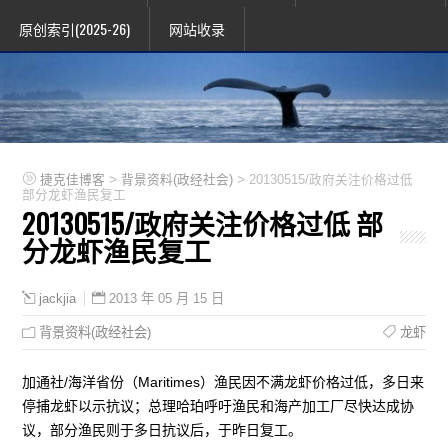
原创索引(2025-26)
网站收录
>
>
捷克佳博客
背景资料(政经社会)
20130515/政府关注价格过低
部分龙虾渔民复工
20130515/政府关注价格过低 部
分龙虾渔民复工
2013 年 05 月 15 日
jackjia
背景资料(政经社会)
龙虾
加通社/海洋省份（Maritimes）渔民因不满龙虾价格过低，多日来
停捕龙虾以示抗议；总理哈珀呼吁渔民和海产加工厂尽快达成协
议，部分渔民则于多日抗议后，于昨日复工。