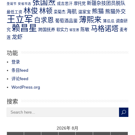
张国焘
新疆杂技团员脱队
成吉思汗
摩托党
圣诞节
安省市选
林俊
林顿
熊猫
熊猫外交
海航
温家宝
最低工资
栾菊杰
王立军
薄熙来
白求恩
葡萄酒品鉴
薄瓜瓜
调查研
赖昌星
马格诺塔
跨国抚养
陈敏
究
软实力
麦考
邹至蕙
龙虾
莲
功能
登录
条目feed
评论feed
WordPress.org
搜索
2026年 8月