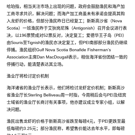
哈珀指，相当关注巿场上出现的问题，政府会鼓励渔民和海产加
工商寻求共识，解决问题；而海产加工商虽未有承诺会提高其购
入龙虾的价格，但部分渔民昨日已经复工；新斯高沙省（Nova
Scotia）一班渔民昨于艾狄岗尼殊（Antigonish）召开会议进行表
决，以196票赞成对52票反对，决定复工；爱德华王子岛（PEI）
由Souris至Tignish的渔民亦决定复工，但PEI南部部分渔民仍继续
停捕。渔民组织Gulf Nova Scotia Bonafide Fisherman’s
Association主席Dan MacDougall表示，相信海洋省份团结一致的
停捕行动，能清楚表达其立场。
渔业厅将检讨定价机制
海洋诸省的渔业厅长表示，他们将检讨龙虾定价机制；新斯高沙
省渔业厅长Sterling Belliveau周一时指，今周稍后会与PEI及纽宾
士域省的渔业厅长商讨有关事项，他亦建议成立专家小组，以解
决问题。
渔民出售龙虾的价格于新斯高沙省跌至每磅4元，于PEI更跌至最
低每磅约3.25元；部分渔民称，希望售价能达去年水平，即每磅