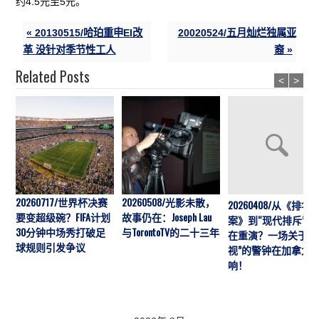
约4.5元至5元。
« 20130515/哈珀重申EI改
20020524/五月灿烂独属亚
革 没针对季节性工人
裔 »
Related Posts
<
>
20260717/世界杯决赛
20260508/光影未散，
20260408/从《排华
要变超级碗？FIFA计划
故事仍在：Joseph Lau
案》到“现代排斥”历
30分钟中场秀打破足
与TorontoTV的二十三年
在重演？一场关于“
球规则引发争议
视”的警钟在加拿大
响！