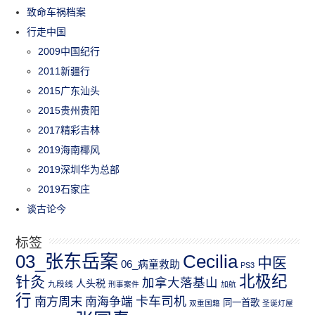
致命车祸档案
行走中国
2009中国纪行
2011新疆行
2015广东汕头
2015贵州贵阳
2017精彩吉林
2019海南椰风
2019深圳华为总部
2019石家庄
谈古论今
标签
03_张东岳案
Cecilia
中医
06_病童救助
PS3
北极纪
针灸
加拿大落基山
人头税
九段线
刑事案件
加航
行
南方周末
卡车司机
南海争端
同一首歌
双重国籍
圣诞灯屋