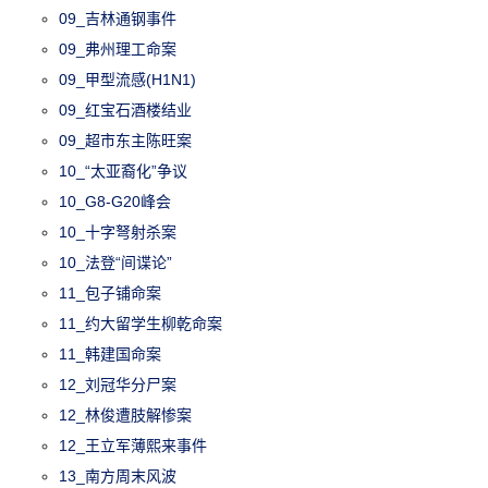
09_吉林通钢事件
09_弗州理工命案
09_甲型流感(H1N1)
09_红宝石酒楼结业
09_超市东主陈旺案
10_“太亚裔化”争议
10_G8-G20峰会
10_十字弩射杀案
10_法登“间谍论”
11_包子铺命案
11_约大留学生柳乾命案
11_韩建国命案
12_刘冠华分尸案
12_林俊遭肢解惨案
12_王立军薄熙来事件
13_南方周末风波