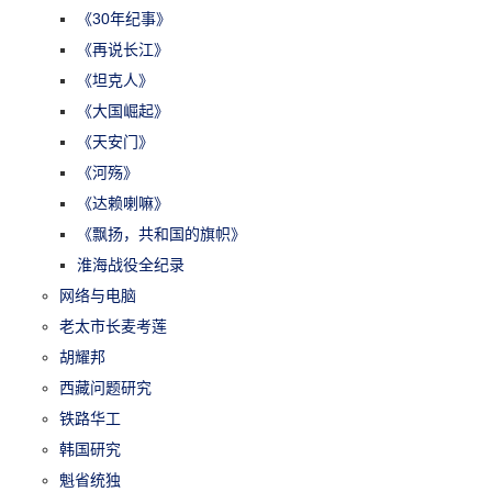
《30年纪事》
《再说长江》
《坦克人》
《大国崛起》
《天安门》
《河殇》
《达赖喇嘛》
《飘扬，共和国的旗帜》
淮海战役全纪录
网络与电脑
老太市长麦考莲
胡耀邦
西藏问题研究
铁路华工
韩国研究
魁省统独