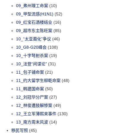
09_弗州理工命案
(10)
09_甲型流感(H1N1)
(52)
09_红宝石酒楼结业
(16)
09_超市东主陈旺案
(85)
10_“太亚裔化”争议
(46)
10_G8-G20峰会
(108)
10_十字弩射杀案
(19)
10_法登“间谍论”
(31)
11_包子铺命案
(21)
11_约大留学生柳乾命案
(48)
11_韩建国命案
(50)
12_刘冠华分尸案
(27)
12_林俊遭肢解惨案
(49)
12_王立军薄熙来事件
(130)
13_南方周末风波
(14)
移民写照
(45)