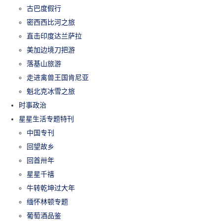
古巴度假行
密西西比河之旅
直击印度达兰萨拉
美加边境刀把游
落基山旅游
走进禽兽王国肯尼亚
魁北克冰雪之旅
时事政治
星星生活专题特刊
中国专刊
回望故乡
回首卅年
星星千禧
牛转乾坤过大年
缅怀林顿专题
葡萄酒品鉴