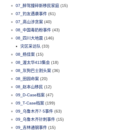
07_醉驾撞碎新移民家庭
(15)
07_钓友遇袭事件
(61)
07_高山涉贪案
(40)
08_中国毒奶粉事件
(43)
08_四川大地震
(146)
灾区采访队
(33)
08_杨佳案
(15)
08_渥太华413集会
(18)
08_灰狗巴士割头案
(36)
08_田园命案
(20)
08_赵本山移民
(12)
09_D-Case档案
(47)
09_T-Case档案
(199)
09_乌鲁木齐7·5事件
(63)
09_乌鲁木齐针刺事件
(15)
09_吉林通钢事件
(15)