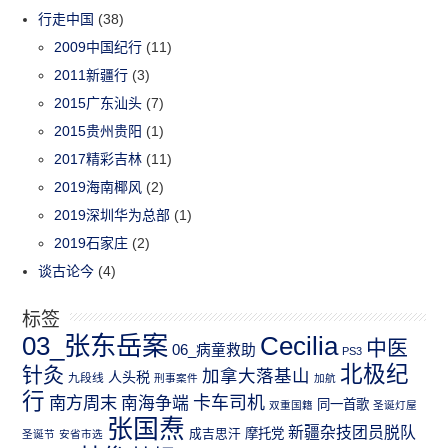
行走中国
(38)
2009中国纪行
(11)
2011新疆行
(3)
2015广东汕头
(7)
2015贵州贵阳
(1)
2017精彩吉林
(11)
2019海南椰风
(2)
2019深圳华为总部
(1)
2019石家庄
(2)
谈古论今
(4)
标签
03_张东岳案
Cecilia
中医
06_病童救助
PS3
北极纪
针灸
加拿大落基山
人头税
九段线
刑事案件
加航
行
南方周末
卡车司机
南海争端
同一首歌
双重国籍
圣诞灯屋
张国焘
新疆杂技团员脱队
成吉思汗
摩托党
圣诞节
安省市选