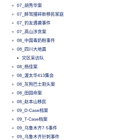
07_胡秀华案
07_醉驾撞碎新移民家庭
07_钓友遇袭事件
07_高山涉贪案
08_中国毒奶粉事件
08_四川大地震
灾区采访队
08_杨佳案
08_渥太华413集会
08_灰狗巴士割头案
08_田园命案
08_赵本山移民
09_D-Case档案
09_T-Case档案
09_乌鲁木齐7·5事件
09_乌鲁木齐针刺事件