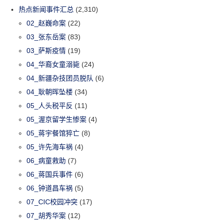
热点新闻事件汇总
(2,310)
02_赵巍命案
(22)
03_张东岳案
(83)
03_萨斯疫情
(19)
04_华裔女童溺毙
(24)
04_新疆杂技团员脱队
(6)
04_耿朝晖坠楼
(34)
05_人头税平反
(11)
05_渥京留学生惨案
(4)
05_蒋宇餐馆猝亡
(8)
05_许先海车祸
(4)
06_病童救助
(7)
06_蒋国兵事件
(6)
06_钟道昌车祸
(5)
07_CIC校园冲突
(17)
07_胡秀华案
(12)