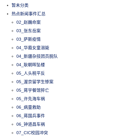
暂未分类
热点新闻事件汇总
02_赵巍命案
03_张东岳案
03_萨斯疫情
04_华裔女童溺毙
04_新疆杂技团员脱队
04_耿朝晖坠楼
05_人头税平反
05_渥京留学生惨案
05_蒋宇餐馆猝亡
05_许先海车祸
06_病童救助
06_蒋国兵事件
06_钟道昌车祸
07_CIC校园冲突