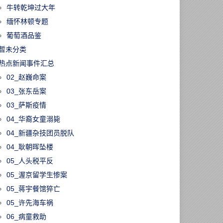
牛转乾坤过大年
缅怀林顿专题
葡萄酒品鉴
暂未分类
热点新闻事件汇总
02_赵巍命案
03_张东岳案
03_萨斯疫情
04_华裔女童溺毙
04_新疆杂技团员脱队
04_耿朝晖坠楼
05_人头税平反
05_渥京留学生惨案
05_蒋宇餐馆猝亡
05_许先海车祸
06_病童救助