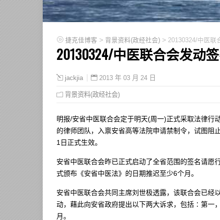
>
>
捷克佳博客
背景资料(政经社会)
20130324/
20130324/中医联合会发
2013 年 03 月 24 日
jackjia
背景资料(政经社会)
明报/安省中医联合会定于明天(周一)正式采取法律行动，聘请
的律师团队，入禀安省高等法院申请禁制令，试图阻止《安省中医法》(T
1日正式生效。
安省中医联合会昨已正式启动了全省范围的签名请愿行
式颁布《安省中医法》的日期推迟至少6个月。
安省中医联合会共同主席刘世极透露，该联合会已经
动，藉此向安省政府提出以下两大诉求，包括∶第一，
月。