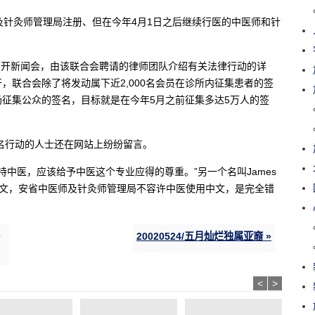
及针灸师管理局注册、但在今年4月1日之后继续行医的中医师和针
)召开新闻会，由该联合会聘请的律师团队介绍有关法律行动的详
，联合会除了将发动属下近2,000名会员在诊所内征集患者的签
征集公众的签名，目标就是在今年5月之前征集多达5万人的签
签名行动的人士还在网站上纷纷留言。
我非常支持中医，应该给予中医这个专业应得的尊重。”另一个名叫James
是中文，安省中医师及针灸师管理局不容许中医使用中文，是完全错
20020524/五月灿烂独属亚裔 »
<
>