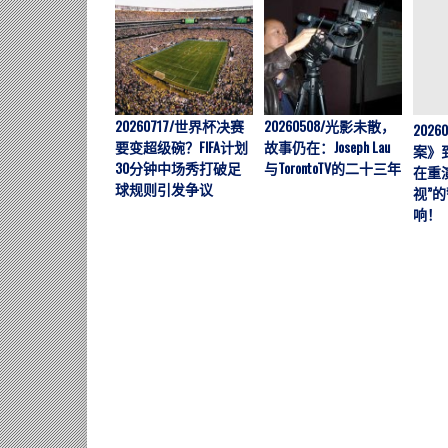
20260717/世界杯决赛
20260508/光影未散，
202
要变超级碗？FIFA计划
故事仍在：Joseph Lau
案》
30分钟中场秀打破足
与TorontoTV的二十三年
在重
球规则引发争议
视”
响！