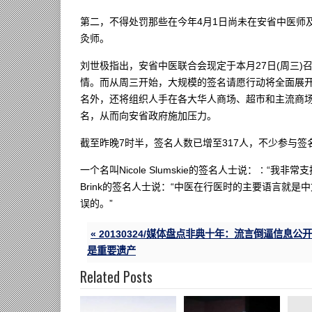
第二，不得处罚那些在今年4月1日尚未在安省中医师
灸师。
刘世极指出，安省中医联合会现定于本月27日(周三
情。而从周三开始，大规模的签名请愿行动将全面展开
名外，还将组织人手在各大华人商场、超市和主流商场
名，从而向安省政府施加压力。
截至昨晚7时半，签名人数已增至317人，不少参与
一个名叫Nicole Slumskie的签名人士说：∶“
Brink的签名人士说：“中医在行医时的主要语言就
误的。”
« 20130324/媒体盘点非典十年：流言倒逼信息公开
是重要遗产
Related Posts