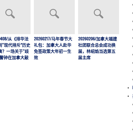
202
60408/从《排华法
20260217/马年春节大
20260206/加拿大福建
运营
到“现代排斥”历史
礼包：加拿大人赴华
社团联合总会成功换
加拿大
演？一场关于“歧
免签政策大年初一生
届，林绍焰当选第五
刊，
的警钟在加拿大敲
效
届主席