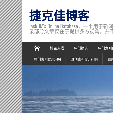
捷克佳博客
Jack JIA's Online Data
录部分文章仅在于提供多方视角，并不代表博主观
博主素描
原创摘选
原创索引(20
原创索引(2015-16)
原创索引(2017-18)
原创