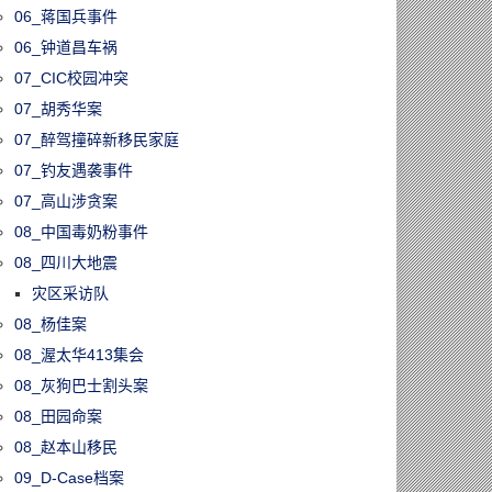
06_蒋国兵事件
06_钟道昌车祸
07_CIC校园冲突
07_胡秀华案
07_醉驾撞碎新移民家庭
07_钓友遇袭事件
07_高山涉贪案
08_中国毒奶粉事件
08_四川大地震
灾区采访队
08_杨佳案
08_渥太华413集会
08_灰狗巴士割头案
08_田园命案
08_赵本山移民
09_D-Case档案