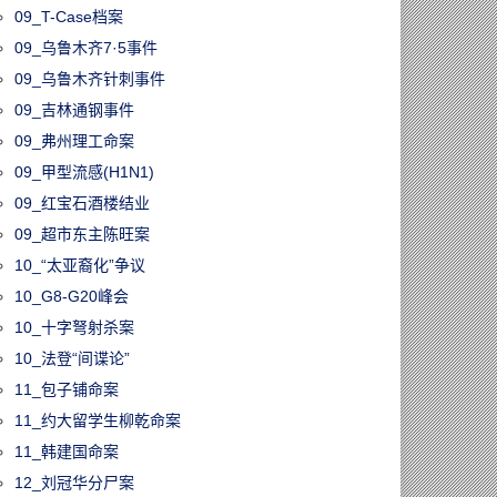
09_T-Case档案
09_乌鲁木齐7·5事件
09_乌鲁木齐针刺事件
09_吉林通钢事件
09_弗州理工命案
09_甲型流感(H1N1)
09_红宝石酒楼结业
09_超市东主陈旺案
10_“太亚裔化”争议
10_G8-G20峰会
10_十字弩射杀案
10_法登“间谍论”
11_包子铺命案
11_约大留学生柳乾命案
11_韩建国命案
12_刘冠华分尸案