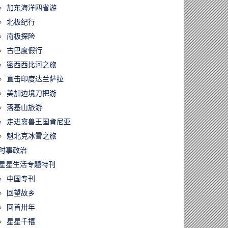
加东海洋四省游
北极纪行
南极探险
古巴度假行
60113/时代落幕！
密西西比河之旅
33年的《明报》
直击印度达兰萨拉
版1月17日停
美加边境刀把游
永久关闭
落基山旅游
走进禽兽王国肯尼亚
魁北克冰雪之旅
时事政治
星星生活专题特刊
中国专刊
回望故乡
回首卅年
星星千禧