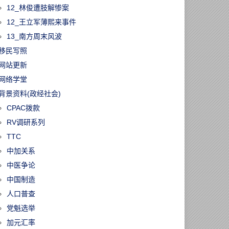
12_林俊遭肢解惨案
12_王立军薄熙来事件
13_南方周末风波
移民写照
网站更新
网络学堂
背景资料(政经社会)
CPAC拨款
RV调研系列
TTC
中加关系
中医争论
中国制造
人口普查
党魁选举
加元汇率