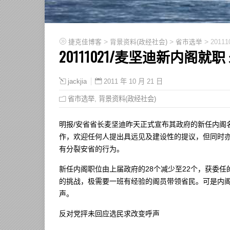
>
>
>
捷克佳博客
背景资料(政经社会)
省市选举
201
20111021/麦坚迪新内阁
2011 年 10 月 21 日
jackjia
省市选举
,
背景资料(政经社会)
明报/安省省长麦坚迪昨天正式宣布其政府的新任内阁
作，欢迎任何人提出具远见及建设性的提议，但同时
有分裂安省的行为。
新任内阁职位由上届政府的28个减少至22个，获委
的挑战，极需要一班有经验的阁员带领省民。可是内
声。
反对党抨未回应选民求改变呼声