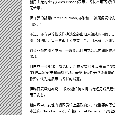
新民主党的比森(Gilles Bisson)表示，省长
无新意。
保守党的舒曼(Peter Shurman)亦附和：“这
问题。”
不过，亦有评论指这样挑选全部由旧人组成的内阁，
阁十分团结，每一票都十分重要，全用旧人就可以避
省长宣布内阁名单前，一度传出自由党会以内阁职位
出现。
自由党于今年10月省选后，组成安省26年以来首个
“以谦卑领导”安省面对挑战。麦坚迪委任无党派背景的米罗
称赞，认为这展示出省长的诚意。
但昨日麦坚迪亦说：“很欢迎任何人提出有远见或具建
用于安省。”
新内阁中，女性内阁阁员较上届政府少。较重要的职
本达利(Chris Bentley)、布顿(Laurel Broten)、马