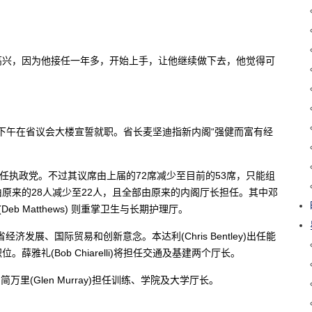
高兴，因为他接任一年多，开始上手，让他继续做下去，他觉得可
天下午在省议会大楼宣誓就职。省长麦坚迪指新内阁“强健而富有经
任执政党。不过其议席由上届的72席减少至目前的53席，只能组
原来的28人减少至22人，且全部由原来的内阁厅长担任。其中邓
Deb Matthews) 则重掌卫生与长期护理厅。
省经济发展、国际贸易和创新意念。本达利(Chris Bentley)出任能
雅礼(Bob Chiarelli)将担任交通及基建两个厅长。
，简万里(Glen Murray)担任训练、学院及大学厅长。