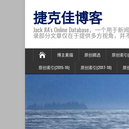
捷克佳博客
Jack JIA's Online Data
录部分文章仅在于提供多方视角，并不代表博主观
博主素描
原创摘选
原创索引(20
原创索引(2015-16)
原创索引(2017-18)
原创