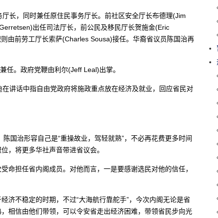
房屋事务厅长，同时兼任原住民事务厅长。前社区安全厅长布德理(Jim
Gerretsen)出任司法厅长，前公民及移民厅长贺施金(Eric
由前劳工厅长索萨(Charles Sousa)接任。华裔省议员陈国治再
兼任。政府党鞭由利尔(Jeff Leal)出掌。
迪在讲话中指自由党政府将施政重点放在经济及就业，回应省民对
，陈国治形容自己是“重操故业，驾轻就熟”，不必再花费更多时间
职位，将更多华社声音带进省议会。
次受命担任省内阁成员。对他而言，一是要感谢选民对他的信任，
经济不稳定的时期，不过“大海航行靠舵手”，今次内阁无论是省
熟，相信由他们带领，可以令安省走出经济困难，带领省民步向光