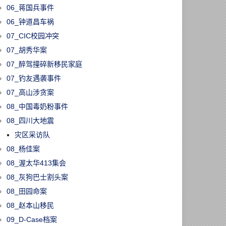
06_蒋国兵事件
06_钟道昌车祸
07_CIC校园冲突
07_胡秀华案
07_醉驾撞碎新移民家庭
07_钓友遇袭事件
07_高山涉贪案
08_中国毒奶粉事件
08_四川大地震
灾区采访队
08_杨佳案
08_渥太华413集会
08_灰狗巴士割头案
08_田园命案
08_赵本山移民
09_D-Case档案