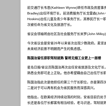
前交通厅长韦恩(Kathleen Wynne)转任市政及
Bradley)出任环境厅长，前消费服务厅长戈雷森(John 
Hoskins)出任儿童及青少年事务厅长，其移民厅长一职则
次被任命为省文化及旅游厅长。
省议会领袖将由社区及社会服务厅长米罗(John Milloy)
今次省议会是安省26年以来省次出现少数政府。麦坚
未来经济前景不明朗而产生的焦虑感。
陈国治留任原职驾轻就熟 誓将无烟工业更上一层楼
星岛日报/省议员陈国治再次出任安省旅游及文化厅长
熟悉业务即可走上正轨。他亦希望藉由自己出任厅长
陈国治指此次是他担任的第三个厅长职位，亦是第四
二是对于可以再有机会为省民服务而深感高兴。
他指出，在欧美经济持续动荡的时刻，安省目前仍处于
长还是各位厅长都富有相当经验，老马识途，驾轻就