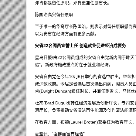
邓肯都是留任原职，邓肯更兼任副省长。
陈国治高兴留任原职
至于唯一的华裔厅长陈国治，则表示对留任原职感到
以为安省在经济方面有更多贡献。
安省22名阁员宣誓上任 创造就业促进经济成要务
星岛日报/由22名阁员组成的安省自由党新内阁于昨
验”，新政府施政重点将在于就业和经济。
安省自由党在今年10月6日举行的省选中胜出，继续担
成少数政府。今届是省选后首次选出内阁，阁员人员由
肯(Dwight Duncan)续任财长，并兼任副省长，马修丝(
杜杰(Brad Duguid)转任经济发展及创新厅长，专司安
源厅长，负责推动安省清洁再生能源及创作清洁能源职位。薛
在教育方面，布顿(Laurel Broten)获委任为教育厅长
麦坚迪：“强健而富有经验”