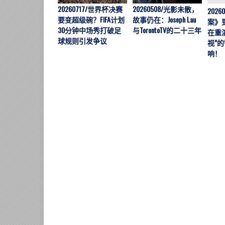
20260717/世界杯决赛
20260508/光影未散，
202
要变超级碗？FIFA计划
故事仍在：Joseph Lau
案》
30分钟中场秀打破足
与TorontoTV的二十三年
在重
球规则引发争议
视”
响！