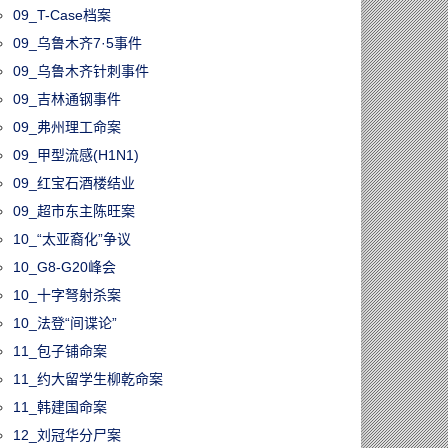
60113/时代落幕！
09_T-Case档案
33年的《明报》
09_乌鲁木齐7·5事件
版1月17日停
09_乌鲁木齐针刺事件
永久关闭
09_吉林通钢事件
09_弗州理工命案
09_甲型流感(H1N1)
09_红宝石酒楼结业
09_超市东主陈旺案
10_“太亚裔化”争议
10_G8-G20峰会
10_十字弩射杀案
10_法登“间谍论”
11_包子铺命案
11_约大留学生柳乾命案
11_韩建国命案
12_刘冠华分尸案