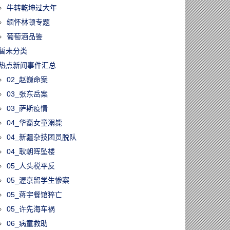
牛转乾坤过大年
缅怀林顿专题
葡萄酒品鉴
暂未分类
热点新闻事件汇总
02_赵巍命案
03_张东岳案
03_萨斯疫情
04_华裔女童溺毙
04_新疆杂技团员脱队
04_耿朝晖坠楼
05_人头税平反
05_渥京留学生惨案
05_蒋宇餐馆猝亡
05_许先海车祸
06_病童救助