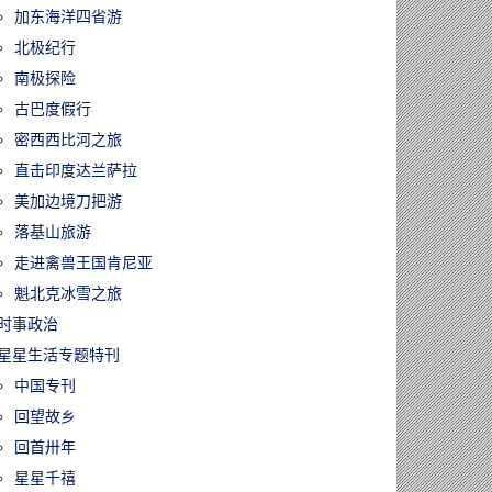
加东海洋四省游
北极纪行
南极探险
古巴度假行
密西西比河之旅
直击印度达兰萨拉
美加边境刀把游
落基山旅游
走进禽兽王国肯尼亚
魁北克冰雪之旅
时事政治
星星生活专题特刊
中国专刊
回望故乡
回首卅年
星星千禧