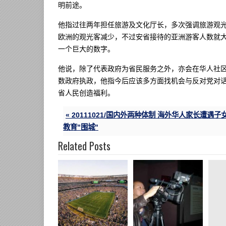
明前途。
他指过往两年担任旅游及文化厅长，多次强调旅游观光
欧洲的观光客减少，不过安省接待的亚洲游客人数就大
一个巨大的数字。
他说，除了代表政府为省民服务之外，亦会在华人社
数政府执政，他指今后应该多方面找机会与反对党对
省人民创造福利。
« 20111021/国内外两种体制 海外华人家长遭遇子
教育"围城"
Related Posts