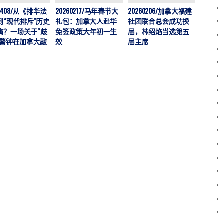
202
60408/从《排华法
20260217/马年春节大
20260206/加拿大福建
运营
到“现代排斥”历史
礼包：加拿大人赴华
社团联合总会成功换
加拿大
演？一场关于“歧
免签政策大年初一生
届，林绍焰当选第五
刊，
的警钟在加拿大敲
效
届主席