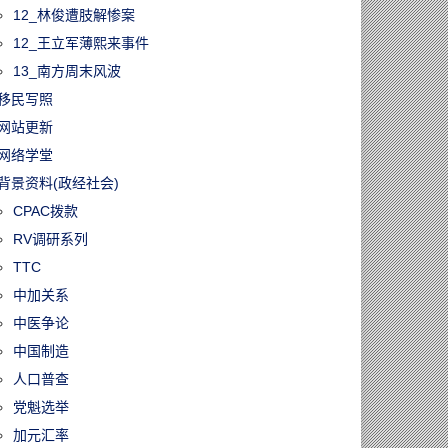
12_林俊遭肢解惨案
12_王立军薄熙来事件
13_南方周末风波
移民写照
网站更新
网络学堂
背景资料(政经社会)
CPAC拨款
RV调研系列
TTC
中加关系
中医争论
中国制造
人口普查
党魁选举
加元汇率