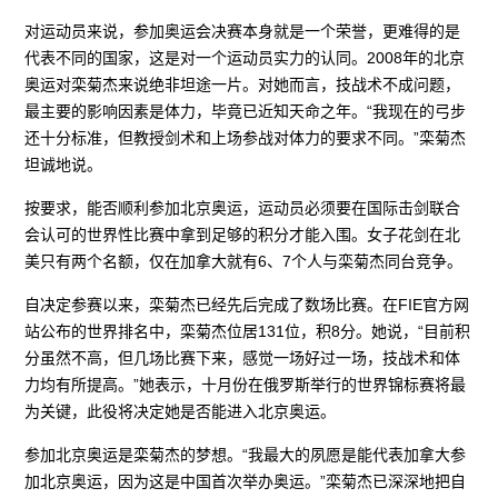
对运动员来说，参加奥运会决赛本身就是一个荣誉，更难得的是
代表不同的国家，这是对一个运动员实力的认同。2008年的北京
奥运对栾菊杰来说绝非坦途一片。对她而言，技战术不成问题，
最主要的影响因素是体力，毕竟已近知天命之年。“我现在的弓步
还十分标准，但教授剑术和上场参战对体力的要求不同。”栾菊杰
坦诚地说。
按要求，能否顺利参加北京奥运，运动员必须要在国际击剑联合
会认可的世界性比赛中拿到足够的积分才能入围。女子花剑在北
美只有两个名额，仅在加拿大就有6、7个人与栾菊杰同台竞争。
自决定参赛以来，栾菊杰已经先后完成了数场比赛。在FIE官方网
站公布的世界排名中，栾菊杰位居131位，积8分。她说，“目前积
分虽然不高，但几场比赛下来，感觉一场好过一场，技战术和体
力均有所提高。”她表示，十月份在俄罗斯举行的世界锦标赛将最
为关键，此役将决定她是否能进入北京奥运。
参加北京奥运是栾菊杰的梦想。“我最大的夙愿是能代表加拿大参
加北京奥运，因为这是中国首次举办奥运。”栾菊杰已深深地把自