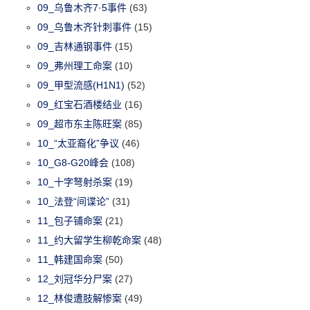
09_乌鲁木齐7·5事件
(63)
09_乌鲁木齐针刺事件
(15)
09_吉林通钢事件
(15)
09_弗州理工命案
(10)
09_甲型流感(H1N1)
(52)
09_红宝石酒楼结业
(16)
09_超市东主陈旺案
(85)
10_“太亚裔化”争议
(46)
10_G8-G20峰会
(108)
10_十字弩射杀案
(19)
10_法登“间谍论”
(31)
11_包子铺命案
(21)
11_约大留学生柳乾命案
(48)
11_韩建国命案
(50)
12_刘冠华分尸案
(27)
12_林俊遭肢解惨案
(49)