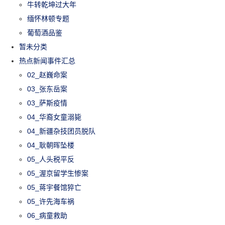
牛转乾坤过大年
缅怀林顿专题
葡萄酒品鉴
暂未分类
热点新闻事件汇总
02_赵巍命案
03_张东岳案
03_萨斯疫情
04_华裔女童溺毙
04_新疆杂技团员脱队
04_耿朝晖坠楼
05_人头税平反
05_渥京留学生惨案
05_蒋宇餐馆猝亡
05_许先海车祸
06_病童救助