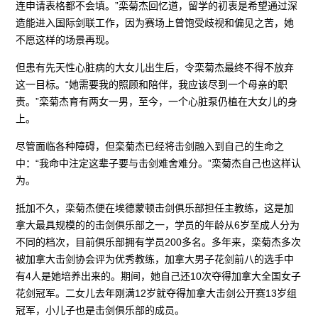
连申请表格都不会填。”栾菊杰回忆道，留学的初衷是希望通过深
造能进入国际剑联工作，因为赛场上曾饱受歧视和偏见之苦，她
不愿这样的场景再现。
但患有先天性心脏病的大女儿出生后，令栾菊杰最终不得不放弃
这一目标。“她需要我的照顾和陪伴，我应该尽到一个母亲的职
责。”栾菊杰育有两女一男，至今，一个心脏泵仍植在大女儿的身
上。
尽管面临各种障碍，但栾菊杰已经将击剑融入到自己的生命之
中：“我命中注定这辈子要与击剑难舍难分。”栾菊杰自己也这样认
为。
抵加不久，栾菊杰便在埃德蒙顿击剑俱乐部担任主教练，这是加
拿大最具规模的的击剑俱乐部之一，学员的年龄从6岁至成人分为
不同的档次，目前俱乐部拥有学员200多名。多年来，栾菊杰多次
被加拿大击剑协会评为优秀教练，加拿大男子花剑前八的选手中
有4人是她培养出来的。期间，她自己还10次夺得加拿大全国女子
花剑冠军。二女儿去年刚满12岁就夺得加拿大击剑公开赛13岁组
冠军，小儿子也是击剑俱乐部的成员。