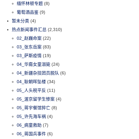
缅怀林顿专题
(8)
葡萄酒品鉴
(9)
暂未分类
(4)
热点新闻事件汇总
(2,310)
02_赵巍命案
(22)
03_张东岳案
(83)
03_萨斯疫情
(19)
04_华裔女童溺毙
(24)
04_新疆杂技团员脱队
(6)
04_耿朝晖坠楼
(34)
05_人头税平反
(11)
05_渥京留学生惨案
(4)
05_蒋宇餐馆猝亡
(8)
05_许先海车祸
(4)
06_病童救助
(7)
06_蒋国兵事件
(6)