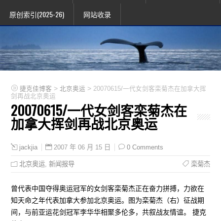
原创索引(2025-26)
网站收录
>
>
捷克佳博客
北京奥运
20070615/一代女剑客栾菊杰在加拿大挥
剑再战北京奥运
20070615/一代女剑客栾菊杰在
加拿大挥剑再战北京奥运
2007 年 06 月 15 日
0 Comments
jackjia
北京奥运
,
新闻报导
栾菊杰
曾代表中国夺得奥运冠军的女剑客栾菊杰正在奋力拼搏，力欲在
知天命之年代表加拿大参加北京奥运。图为栾菊杰（右）征战期
间，与前亚运花剑冠军李华华相聚多伦多，共叙战友情谊。 捷克