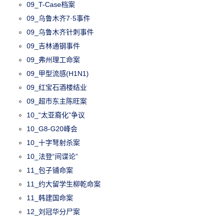
09_T-Case档案
09_乌鲁木齐7·5事件
09_乌鲁木齐针刺事件
09_吉林通钢事件
09_弗州理工命案
09_甲型流感(H1N1)
09_红宝石酒楼结业
09_超市东主陈旺案
10_“太亚裔化”争议
10_G8-G20峰会
10_十字弩射杀案
10_法登“间谍论”
11_包子铺命案
11_约大留学生柳乾命案
11_韩建国命案
12_刘冠华分尸案