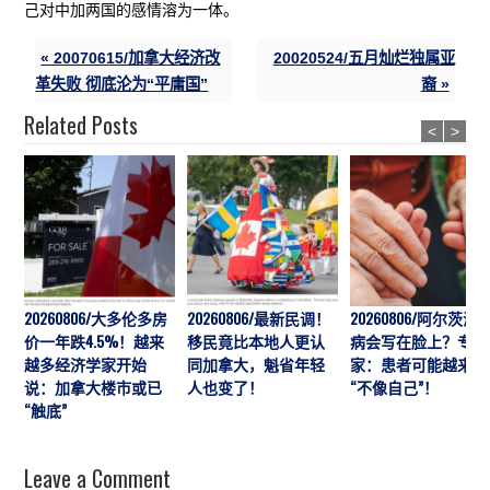
己对中加两国的感情溶为一体。
« 20070615/加拿大经济改
20020524/五月灿烂独属亚
革失败 彻底沦为“平庸国”
裔 »
Related Posts
<
>
20260806/大多伦多房
20260806/最新民调！
20260806/阿尔茨海
价一年跌4.5%！越来
移民竟比本地人更认
病会写在脸上？专
越多经济学家开始
同加拿大，魁省年轻
家：患者可能越来越
说：加拿大楼市或已
人也变了！
“不像自己”！
“触底”
Leave a Comment