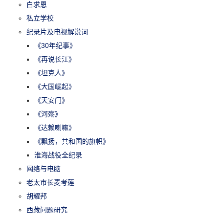
白求恩
私立学校
纪录片及电视解说词
《30年纪事》
《再说长江》
《坦克人》
《大国崛起》
《天安门》
《河殇》
《达赖喇嘛》
《飘扬，共和国的旗帜》
淮海战役全纪录
网络与电脑
老太市长麦考莲
胡耀邦
西藏问题研究