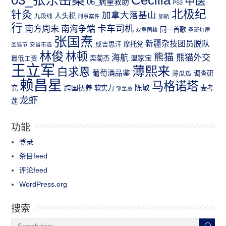
中医
06_病童救助
PS3
北极纪
针灸
加拿大落基山
人头税
九段线
刑事案件
加航
行
南方周末
卡车司机
南海争端
同一首歌
双重国籍
圣诞灯屋
张国焘
新疆杂技团员脱队
成吉思汗
摩托党
圣诞节
安省市选
林俊
林顿
熊猫
熊猫外交
海航
温家宝
最低工资
栾菊杰
王立军
薄熙来
白求恩
葡萄酒品鉴
薄瓜瓜
调查研
赖昌星
马格诺塔
跨国抚养
陈敏
究
软实力
麦考
邹至蕙
龙虾
莲
功能
登录
条目feed
评论feed
WordPress.org
搜索