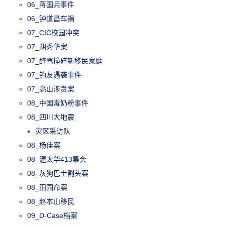
06_蒋国兵事件
06_钟道昌车祸
07_CIC校园冲突
07_胡秀华案
07_醉驾撞碎新移民家庭
07_钓友遇袭事件
07_高山涉贪案
08_中国毒奶粉事件
08_四川大地震
灾区采访队
08_杨佳案
08_渥太华413集会
08_灰狗巴士割头案
08_田园命案
08_赵本山移民
09_D-Case档案