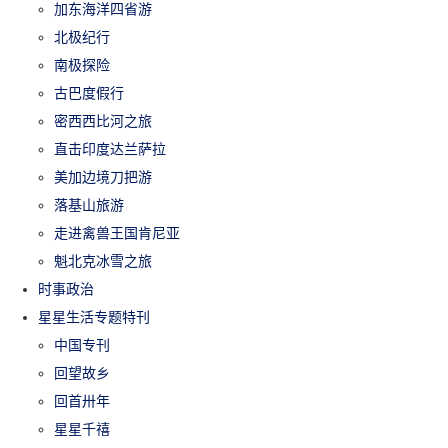
加东海洋四省游
北极纪行
南极探险
古巴度假行
密西西比河之旅
直击印度达兰萨拉
美加边境刀把游
落基山旅游
走进禽兽王国肯尼亚
魁北克冰雪之旅
时事政治
星星生活专题特刊
中国专刊
回望故乡
回首卅年
星星千禧