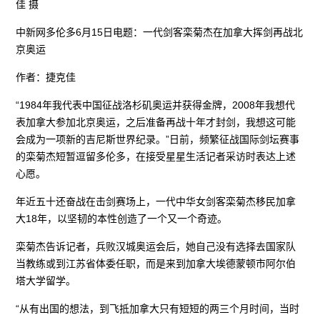
佳 摄
中新网多伦多6月15日电题：一代剑客栾菊杰在加拿大挥剑再战北
京奥运
作者：捷克佳
“1984年我代表中国征战洛杉矶奥运并获得金牌，2008年我想代
表加拿大参加北京奥运，之后准备再战十年才封剑，我想这可能
会成为一项新的吉尼斯世界纪录。”日前，频繁征战国际剑坛赛事
的栾菊杰短暂逗留多伦多，在接受星星生活记者采访时表达上述
心愿。
年近五十还奋战在击剑赛场上，一代中华女剑客栾菊杰移民加拿
大18年，以坚韧的本性创造了一个又一个奇迹。
栾菊杰告诉记者，兵败汉城奥运会后，她自己没有选择去国家队
当教练或到江苏省体委任职，而是来到加拿大埃德蒙顿市阿尔伯
塔大学留学。
“从有出国的想法，到飞抵加拿大只有短短的两三个月时间，当时