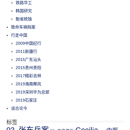
铁路华工
韩国研究
魁省统独
致命车祸档案
行走中国
2009中国纪行
2011新疆行
2015广东汕头
2015贵州贵阳
2017精彩吉林
2019海南椰风
2019深圳华为总部
2019石家庄
谈古论今
标签
03_张东岳案
Cecilia