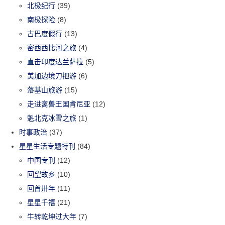
北极纪行
(39)
南极探险
(8)
古巴度假行
(13)
密西西比河之旅
(4)
直击印度达兰萨拉
(5)
美加边境刀把游
(6)
落基山旅游
(15)
走进禽兽王国肯尼亚
(12)
魁北克冰雪之旅
(1)
时事政治
(37)
星星生活专题特刊
(84)
中国专刊
(12)
回望故乡
(10)
回首卅年
(11)
星星千禧
(21)
牛转乾坤过大年
(7)