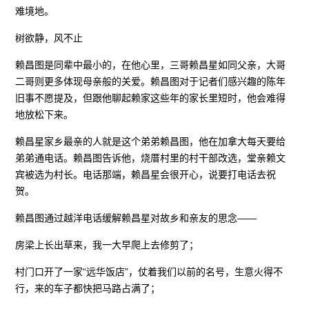
难境地。
树欲静，风不止
赖昌图是同辈中最小的，在他心里，三哥赖昌星如同父亲，大哥
二哥则更多体现母亲般的关爱。赖昌图对于记者们感兴趣的陈年
旧事不愿提及，但跟他聊起赖家这些年的家长里短时，他会难得
地放松下来。
赖昌星家乡最亲的人就是这个弟弟赖昌图，他在加拿大每天要给
弟弟通电话。赖昌图告诉他，烧厝村里的村干部改选，堂亲赖文
宾被选为村长。电话那端，赖昌星会很开心，说要打电话去祝
贺。
赖昌图通过越洋电话缓解赖昌星对故乡和亲友的思念——
房梁上长出草来，我一大早爬上去修剪了；
村门口开了一家“远华饭店”，仗着我们以前的名号，生意火得不
行，来的车子都快把马路占满了；