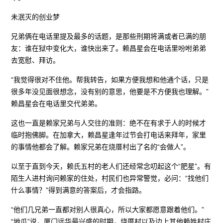
未泯灭的创业梦
兄弟俩在电话里提及最多的话题，是那些刑期将满或者已满的朋
友：谁在狱中变化大，谁快出来了。赖昌星会在电话里吩咐弟弟
去宽慰、拜访。
“我觉得很对不住他。帮我转告，如果方便我想和他通个话，只是
很多年没见面很想念，没有别的意思，他要是不方便我也理解。”
赖昌星会在电话里交代弟弟。
这也一直是赖家兄弟与人交往的准则：绝不在有求于人的时候才
临时抱佛脚。在加拿大，赖昌星逢年过节会打电话来拜年，家里
的事情他都会了解。赖家兄弟在烧厝村出了名的“会做人”。
以至于直到今天，赖氏五村的老人们还经常念叨起这个“肥星”。有
陌生人进村询问赖家的住处，村民们也异常警觉，必问：“找他们
什么事情？”得到满意的答案后，才会指路。
“他们几兄弟一直都对别人很真心，所以大家都愿意跟着他们。”
“地瓜”说，厦门远华最兴盛的时期，烧厝村以及边上其他赖姓村庄