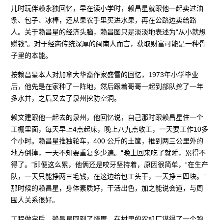
儿时玩伴赖永独回忆，早在读小学时，赖昌星就跟他一起卖过油
条、包子、冰棒，还从果农手里买进水果，再在公路边卖给路
人。关于赖昌星的经济头脑，赖昌图只是淡淡地表述为“从小就想
赚钱”。对于经商传统深厚的闽南人而言，获取财富可能是一种骨
子里的本能。
按赖昌星本人对加拿大华裔作家盛雪的回忆，1973年小学毕业
后，他先是在家种了一阵地，然后跟着哥哥一起到部队挖了一年
多水井，之后又去了泉州挖防空洞。
赖文建跟他一起去的泉州，他回忆说，自己那时跟赖昌星住一个
工棚里面，每天早上4点起床，晚上八九点收工，一天要工作10多
个小时。赖昌星推独轮车，400 公斤的土筐，推到两三公里外的
地方倒掉，一天不知要重复多少遍。“晚上回来吃了就睡，累得不
得了。”即便这么累，他俩还是咬牙坚持着，原因很简单，“在生产
队，一天只能挣两三毛钱，在这边给包工头干，一天挣三四块。”
那时候的赖昌星，身体素质好，干活出色，加之能说会道，与周
围人关系很好。
工程做完后，赖昌星回到了烧厝。在村里的农机厂谋得了一个跑