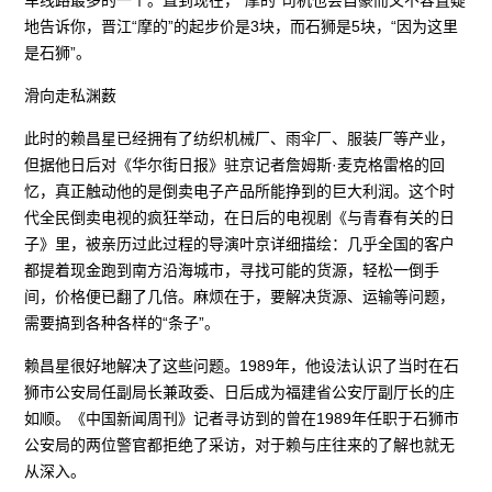
地告诉你，晋江“摩的”的起步价是3块，而石狮是5块，“因为这里
是石狮”。
滑向走私渊薮
此时的赖昌星已经拥有了纺织机械厂、雨伞厂、服装厂等产业，
但据他日后对《华尔街日报》驻京记者詹姆斯·麦克格雷格的回
忆，真正触动他的是倒卖电子产品所能挣到的巨大利润。这个时
代全民倒卖电视的疯狂举动，在日后的电视剧《与青春有关的日
子》里，被亲历过此过程的导演叶京详细描绘：几乎全国的客户
都提着现金跑到南方沿海城市，寻找可能的货源，轻松一倒手
间，价格便已翻了几倍。麻烦在于，要解决货源、运输等问题，
需要搞到各种各样的“条子”。
赖昌星很好地解决了这些问题。1989年，他设法认识了当时在石
狮市公安局任副局长兼政委、日后成为福建省公安厅副厅长的庄
如顺。《中国新闻周刊》记者寻访到的曾在1989年任职于石狮市
公安局的两位警官都拒绝了采访，对于赖与庄往来的了解也就无
从深入。