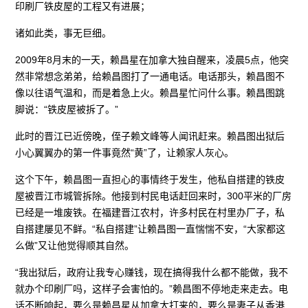
印刷厂铁皮屋的工程又有进展；
诸如此类，事无巨细。
2009年8月末的一天，赖昌星在加拿大独自醒来，凌晨5点，他突
然非常想念弟弟，给赖昌图打了一通电话。电话那头，赖昌图不
像以往语气温和，而是着急上火。赖昌星忙问什么事。赖昌图跳
脚说：“铁皮屋被拆了。”
此时的晋江已近傍晚，侄子赖文峰等人闻讯赶来。赖昌图出狱后
小心翼翼办的第一件事竟然“黄”了，让赖家人灰心。
这个下午，赖昌图一直担心的事情终于发生，他私自搭建的铁皮
屋被晋江市城管拆除。他接到村民电话赶回来时，300平米的厂房
已经是一堆废铁。在福建晋江农村，许多村民在村里办厂子，私
自搭建屡见不鲜。“私自搭建”让赖昌图一直惴惴不安，“大家都这
么做”又让他觉得顺其自然。
“我出狱后，政府让我专心赚钱，现在搞得我什么都不能做，我不
就办个印刷厂吗，这样子会害怕的。”赖昌图不停地走来走去。电
话不断响起，要么是赖昌星从加拿大打来的，要么是妻子从香港