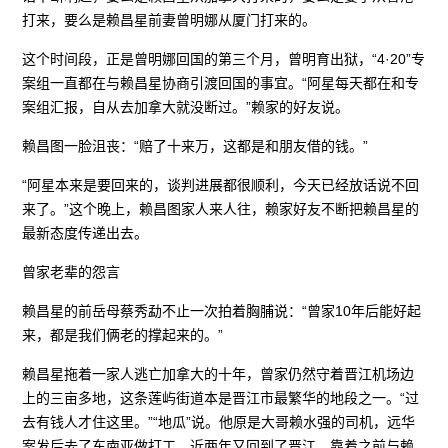
打来，要么是赖昌星前妻曾明娜从厦门打来的。
这个时间段，正是曾明娜回国的第三个月，曾明育出狱，“4·20”专
案组一直都在与赖昌星协商引渡回国的事宜。“阿星每天都在和专
案组汇报，自从去加拿大就没断过。”赖家的好友说。
赖昌图一脸沮丧：“赔了十来万，这都是和朋友借的钱。”
“阿星本来是要回来的，谈判进展都很顺利，今天已经放话说不回
来了。”这个晚上，赖昌图家人来人往，赖家好友不断把赖昌星的
最新态度传递出去。
曾家老辈的怨言
赖昌星的前岳母蔡秀勐不止一次拍着胸脯说：“曾家10年后能好起
来，都是我们俩老的撑起来的。”
赖昌星拖着一家人逃亡加拿大的十年，曾家仍然守着晋江机场边
上的三亩多地，这条莲屿街道本是晋江市最繁华的地段之一。“过
去有钱人才住这里。”“地瓜”说。他原是大哥赖水强的司机，远华
案发后去了东南亚做打工，近两年又回到了晋江，靠着之前与赖