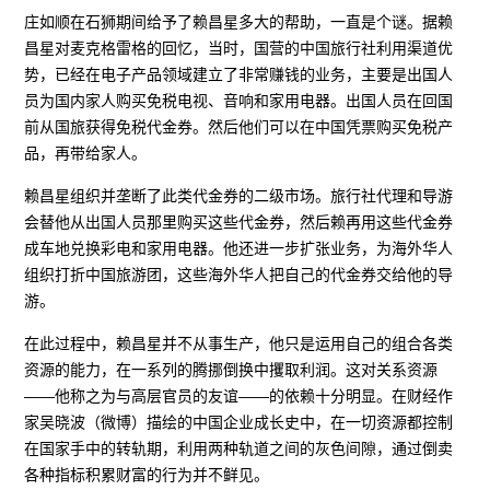
庄如顺在石狮期间给予了赖昌星多大的帮助，一直是个谜。据赖
昌星对麦克格雷格的回忆，当时，国营的中国旅行社利用渠道优
势，已经在电子产品领域建立了非常赚钱的业务，主要是出国人
员为国内家人购买免税电视、音响和家用电器。出国人员在回国
前从国旅获得免税代金券。然后他们可以在中国凭票购买免税产
品，再带给家人。
赖昌星组织并垄断了此类代金券的二级市场。旅行社代理和导游
会替他从出国人员那里购买这些代金券，然后赖再用这些代金券
成车地兑换彩电和家用电器。他还进一步扩张业务，为海外华人
组织打折中国旅游团，这些海外华人把自己的代金券交给他的导
游。
在此过程中，赖昌星并不从事生产，他只是运用自己的组合各类
资源的能力，在一系列的腾挪倒换中攫取利润。这对关系资源
——他称之为与高层官员的友谊——的依赖十分明显。在财经作
家吴晓波（微博）描绘的中国企业成长史中，在一切资源都控制
在国家手中的转轨期，利用两种轨道之间的灰色间隙，通过倒卖
各种指标积累财富的行为并不鲜见。