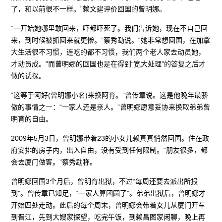
了，和以前很不一样。”赖文建评价回国的曾明娜。
“一开始她哪里敢回来，吓都吓死了。我们告诉她，现在不自己回
来，到时候被抓回来就更惨。”蔡秀勐说。“她非常想回国，在加拿
大生活很不习惯，连吃的都不习惯，我们两个老人家去动员她，
才动员成。”而曾明娜的回国也是在得到“宽大处理”的答复之后才
做的试探。
“这等于阿好(曾明娜小名)来换阿育。”曾传章说。这是他晚年最骄
傲的事情之一：“一家人还是亲人。”曾明娜愿意妥协来换取弟弟曾
明育的自由。
2009年5月3日，曾明娜带着23的小女儿赖真真悄然回国。住在政
府安排的房子内，出入自由，没有受到任何限制。“朋友很多，都
会去厦门做客。”蔡秀勐称。
曾明娜回国3个月后，曾明育出狱，不过“每周还要去派出所报
到”。曾传章已知足，“一家人算团圆了”。弟弟出狱后，曾明娜才
开始四处走动。此后的每个周末，曾明娜会带着女儿从厦门开车
到晋江，先到大嫂家探望，吃完午饭，到赖昌图家闲聊，晚上再