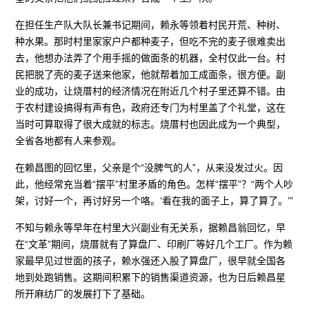
在担任生产队大队长兼书记期间，赖永等领着村民开荒、种树、
种水果。那时村里家家户户都种麦子，但吃不完的麦子很难卖出
去，他想办法弄了个用手摇的做面条的机器，全村仅此一台。村
民把脱了壳的麦子送来他家，他就帮着加工成面条，很方便。副
业的成功，让烧厝村的经济情况在附近几个村子里还算不错。由
于农村建设搞得有声有色，政府还专门为村里盖了个礼堂，这在
当时可算取得了很大成就的标志。烧厝村也因此成为一个典型，
全省各地都有人来参观。
在赖昌图的回忆里，父亲是个“没脾气的人”，从来没发过火。因
此，他经常充当着“摆平”村里矛盾的角色。怎样“摆平”？“两个人吵
架，讨好一个，再讨好另一个咯。‘看在我的面子上，算了算了。’”
不知与赖永等早年在村里大兴副业有无关系，据赖昌翁回忆，早
在“文革”期间，烧厝就有了算盘厂、印刷厂等好几个工厂。作为赖
家最早见过世面的孩子，赖水强还入股了算盘厂，很早就全国各
地到处跑销售。这期间积累下的销售渠道资源，也为日后赖昌星
所开麻纺厂的发展打下了基础。