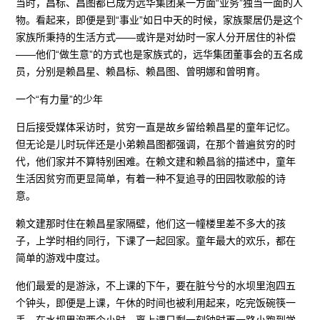
当时，昌标、昌图都已成为远华集团某一方面“业务”独当一面的人
物。看起来，即便是到“事业”如日中天的时候，家族聚居仍是这个
家族所秉持的生活方式——或许是对幼时一家人分开居住的补偿
——他们“做生意”的方式也是家族式的，远华集团董事会的五名成
员，分别是赖昌星、赖昌标、赖昌图、曾明娜和曾明育。
一个“有力量”的少年
日后接受媒体采访时，贫穷一直是故乡留给赖昌星的童年记忆。
但无论是儿时玩伴还是小弟赖昌图都强调，在那个普遍贫穷的时
代，他们家并不算特别困难。在赖文建和赖昌翁的描述中，童年
生活因贫穷而更显简单，有着一种不复追寻的田园牧歌般的诗
意。
赖文建那时住在赖昌星家隔壁，他们这一幢楼里差不多大的孩
子，上学时相约同行，下课了一起回家。童年最大的欢乐，都在
简单的游戏中度过。
他们最爱的是游泳，不上课的下午，要在脏兮兮的水坝里泡四五
个钟头，即便是上课，午休的时间也被利用起来，吃完饭碗筷一
丢，在水坝里泡两个小时，离上课只剩一刻钟时再一路小跑到学