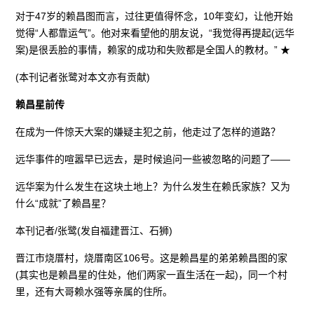
对于47岁的赖昌图而言，过往更值得怀念，10年变幻，让他开始
觉得“人都靠运气”。他对来看望他的朋友说，“我觉得再提起(远华
案)是很丢脸的事情，赖家的成功和失败都是全国人的教材。” ★
(本刊记者张鹭对本文亦有贡献)
赖昌星前传
在成为一件惊天大案的嫌疑主犯之前，他走过了怎样的道路？
远华事件的喧嚣早已远去，是时候追问一些被忽略的问题了——
远华案为什么发生在这块土地上？为什么发生在赖氏家族？又为
什么“成就”了赖昌星？
本刊记者/张鹭(发自福建晋江、石狮)
晋江市烧厝村，烧厝南区106号。这是赖昌星的弟弟赖昌图的家
(其实也是赖昌星的住处，他们两家一直生活在一起)，同一个村
里，还有大哥赖水强等亲属的住所。