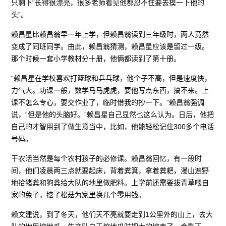
只剩下“长得很漂亮，很多老师看见他都忍不住要去摸一下他的
头”。
赖昌星比赖昌翁早一年上学，但赖昌翁读到三年级时，两人竟然
变成了同班同学。由此，赖昌翁猜测，赖昌星应该是留过一级。
那个时候一套小学教材分十册，他俩都读到了第十册。
“赖昌星在学校喜欢打篮球和乒乓球，他个子不高，但是速度快，
力气大。功课一般，数学马马虎虎，要他写点东西，搞不来。上
课不怎么专心，要交作业了，临时借我的抄一下。”赖昌翁强调
说，“但是他的头脑好。”赖昌星自己显然也这么认为。日后，他把
自己的才智用到了做生意当中，比如，他能轻松记住300多个电话
号码。
干农活当然是每个农村孩子的必修课。赖昌翁回忆，有一段时
间，他们凌晨两三点就要起床，背着粪箕，拿着粪耙，漫山遍野
地拾猪粪和狗粪给大队的地里做肥料。上学前还需要拔青草喂自
家的兔子，挖了松菇为家里换几个零用钱。
赖文建说，到了冬天，他们天不亮就要走到1公里外的山上，去大