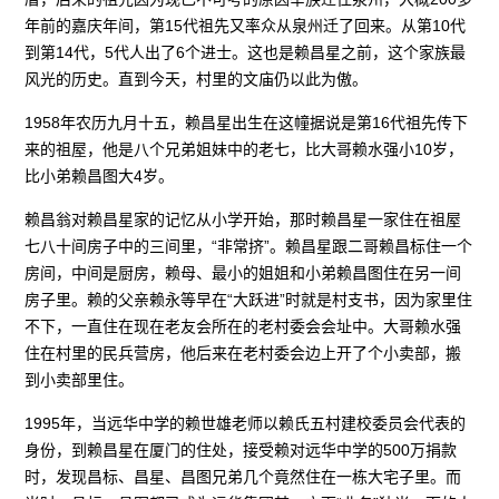
年前的嘉庆年间，第15代祖先又率众从泉州迁了回来。从第10代
到第14代，5代人出了6个进士。这也是赖昌星之前，这个家族最
风光的历史。直到今天，村里的文庙仍以此为傲。
1958年农历九月十五，赖昌星出生在这幢据说是第16代祖先传下
来的祖屋，他是八个兄弟姐妹中的老七，比大哥赖水强小10岁，
比小弟赖昌图大4岁。
赖昌翁对赖昌星家的记忆从小学开始，那时赖昌星一家住在祖屋
七八十间房子中的三间里，“非常挤”。赖昌星跟二哥赖昌标住一个
房间，中间是厨房，赖母、最小的姐姐和小弟赖昌图住在另一间
房子里。赖的父亲赖永等早在“大跃进”时就是村支书，因为家里住
不下，一直住在现在老友会所在的老村委会会址中。大哥赖水强
住在村里的民兵营房，他后来在老村委会边上开了个小卖部，搬
到小卖部里住。
1995年，当远华中学的赖世雄老师以赖氏五村建校委员会代表的
身份，到赖昌星在厦门的住处，接受赖对远华中学的500万捐款
时，发现昌标、昌星、昌图兄弟几个竟然住在一栋大宅子里。而