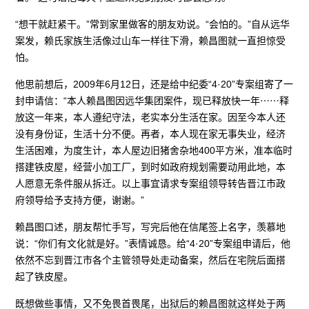
“想干就赶紧干。”常到家里做客的朋友劝说。“会怕的。”自从远华
案发，赖氏家族生活像过山车一样往下滑，赖昌图就一直担惊受
怕。
他思前想后，2009年6月12日，还是给中纪委“4·20”专案组寄了一
封申请信：“本人赖昌图因远华集团案件，现已释放快一年⋯⋯释
放这一年来，本人遵纪守法，老实本分生活在家。因至今本人还
没有身份证，生活十分不便。再者，本人现在家无事失业，经济
生活困难，为度生计，本人屋边旧猪舍杂地400平方米，准本临时
搭建铁皮屋，经营小加工厂，到时如政府规划需要动用此地，本
人愿意无条件服从拆迁。以上事宜请求专案组领导转告晋江市政
府领导给予支持方便，谢谢。”
赖昌图口述，朋友帮忙手写，写完后他在信尾签上名字，羡慕地
说：“你们有文化就是好。”表情诚恳。给“4·20”专案组申请后，他
依然不忘到晋江市各个主管领导处走动备案，然后在宅院后面搭
起了铁皮屋。
既想做些事情，又不免畏首畏尾，出狱后的赖昌图就这样处于两