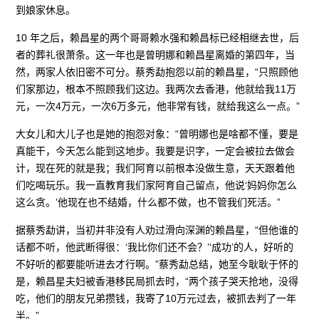
到娘家休息。
10 年之后，赖昌星的两个哥哥赖水强和赖昌标已经相继去世，后
者的葬礼很萧条。这一年也是曾明娜和赖昌星离婚的第四年，当
然，两家人依旧密不可分。蔡秀勐抱怨以前的赖昌星，“只照顾他
们家那边，根本不照顾我们这边。我两次去香港，他就给我11万
元，一次4万元，一次6万多元，他非常有钱，就给我这么一点。”
大女儿和大儿子也是她的抱怨对象：“曾明娜也是啥都不懂，要是
真能干，今天怎么能到这地步。我要是识字，一定会被拉去做会
计，现在死的就是我；我们阿育以前根本没做生意，天天跟着他
们吃喝玩乐。我一直教育我们家阿育自己留点，他说‘妈妈你怎么
这么贪。’他现在也不结婚，什么都不做，也不管我们死活。”
据蔡秀勐讲，当初并非没有人劝过滑向深渊的赖昌星，“但他谁的
话都不听，他武断得很：‘我比你们还不会？’‘成功’的人，好听的
不好听的都要能听进去才行啊。”蔡秀勐总结，她至今耿耿于怀的
是，赖昌星夫妇被香港移民局抓去时，“两个孩子哭天抢地，没得
吃，他们的朋友兄弟攒钱，我寄了10万元过去，被抓去判了一年
半。”