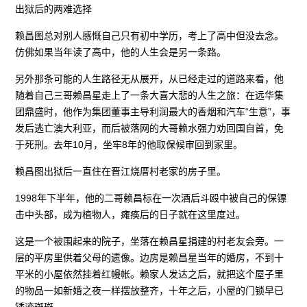
出狱后的两难选择
赖昌图总对别人感慨自己只有初中学历，考上了高中但没去念。
仿佛如果当年读了高中，他的人生会是另一条路。
另外那条可能的人生路径无从展开，从已经走过的道路来看，他
随着自己三哥赖昌星走上了一条大喜大悲的人生之旅：在远华集
团鼎盛时，他作为集团董事主导利润最大的香烟和汽车“生意”，事
发后逃亡澳大利亚，而后被落网的大哥赖水强力劝回国自首，免
于死刑。去年10月，坐牢8年的他取保候审回到家里。
赖昌图出狱后一直住在晋江烧厝村老家的房子里。
1998年下半年，他的二哥赖昌标在一次酒后斗殴中被自己的保镖
击中头部，成为植物人，瘫痪后的日子就在这里度过。
这是一个被围起来的院子，坐落在赖昌星捐建的村老友会旁。一
层的平房里供着父母的遗像。边房是赖昌星当年的婚房，不到十
平米的小屋依然挂着红幔帐。赖家人发达之后，就把这个屋子里
的物品一如新婚之夜一样摆放整齐，十年之后，小屋的门锁早已
锈迹斑斑。