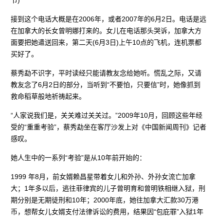
接到这个电话大概是在2006年，或者2007年的6月2日。电话是远
在加拿大的长女曾明娜打来的。女儿在电话那头哭诉，加拿大方
面要把她遣送回来，第二天(6月3日)上午10点的飞机，连机票都
买好了。
蔡秀勐不识字，平时读经只能请教友念给她听。慌乱之际，又请
教友念了6月2日的部分，当听到“不要怕，只要信”时，她像抓到
救命稻草般地祈祷起来。
“人家说我们是，关关难过关关过。”2009年10月，回顾这些年经
受的“重重考验”，蔡秀勐坐在客厅沙发上对《中国新闻周刊》记者
感叹。
她人生中的一系列“考验”是从10年前开始的：
1999 年8月，前女婿赖昌星带着女儿和外孙、外孙女流亡加拿
大；1年多以后，逃往菲律宾的儿子曾明育和曾明铁相继入狱，刑
期分别是无期徒刑和10年；2000年底，她往加拿大汇款30万港
币，想帮女儿女婿支付法律诉讼的费用，结果因“包庇罪”入狱1年