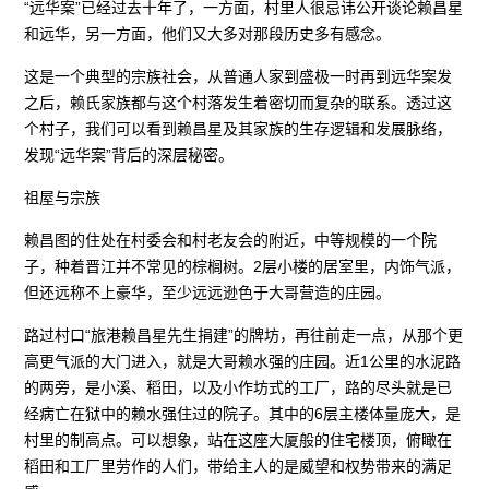
“远华案”已经过去十年了，一方面，村里人很忌讳公开谈论赖昌星
和远华，另一方面，他们又大多对那段历史多有感念。
这是一个典型的宗族社会，从普通人家到盛极一时再到远华案发
之后，赖氏家族都与这个村落发生着密切而复杂的联系。透过这
个村子，我们可以看到赖昌星及其家族的生存逻辑和发展脉络，
发现“远华案”背后的深层秘密。
祖屋与宗族
赖昌图的住处在村委会和村老友会的附近，中等规模的一个院
子，种着晋江并不常见的棕榈树。2层小楼的居室里，内饰气派，
但还远称不上豪华，至少远远逊色于大哥营造的庄园。
路过村口“旅港赖昌星先生捐建”的牌坊，再往前走一点，从那个更
高更气派的大门进入，就是大哥赖水强的庄园。近1公里的水泥路
的两旁，是小溪、稻田，以及小作坊式的工厂，路的尽头就是已
经病亡在狱中的赖水强住过的院子。其中的6层主楼体量庞大，是
村里的制高点。可以想象，站在这座大厦般的住宅楼顶，俯瞰在
稻田和工厂里劳作的人们，带给主人的是威望和权势带来的满足