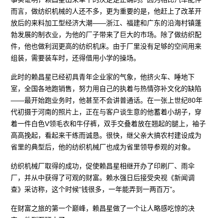
而言，做纺织机械的人还不多，更为重要的是，他赶上了改革开
放后的来料加工型经济大潮——浙江、福建和广东的沿海村镇蓬
勃发展的制衣业，为他的厂子带来了巨大的市场。除了做纺织配
件，他也做利润更高的纺织机床。由于厂里没有足够的空间用来
组装，需要装车时，还得借用小学的操场。
此时的赖昌星已经初具青年企业家的气象，他挤火车、睡地下
室，全国各地跑销售，努力用自己的执着与热情弥补文化的缺陷
——最开始跑业务时，他甚至不会讲普通话。在一张上世纪80年
代初摄于河南的照片上，正在与客户谈生意的他蓄着小胡子，穿
着一件白色V领毛衣和牛仔裤，双手交叠着放在翘起的腿上，袖子
高高挽起，看起来干练而诚恳。很快，继父亲大搞农村建设成为
省里的典型后，他的纺织机械厂也成为省里领导参观的对象。
纺织机械厂取得的成功，促使赖昌星相继开办了印刷厂、雨伞
厂，并从中获得了可观的财富。赖水强日后接受央视《新闻调
查》采访称，这个时候“钱很多，一年能弄到一两百万”。
在财富之旅的第一个巅峰，赖昌星做了一个让人略感吃惊的决