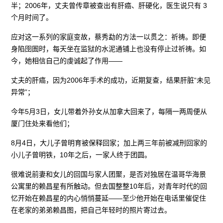
半；2006年，丈夫曾传章被查出有肝癌、肝硬化，医生说只有 3
个月时间了。
应对这一系列的家庭变故，蔡秀勐的方法一以贯之：祈祷。即便
身陷囹圄时，每天坐在监狱的水泥通铺上也没有停止过祈祷。如
今，她相信自己的虔诚起了作用——
丈夫的肝癌，因为2006年手术的成功，近期复查，结果肝脏“未见
异常”；
今年5月3日，女儿带着外孙女从加拿大回来了，每隔一两周便从
厦门住处来看他们；
8月4日，大儿子曾明育被保释回家；加上两三年前被减刑回家的
小儿子曾明铁，10年之后，一家人终于团圆。
很难说前妻和女儿的回国与家人团聚，是否对独居在温哥华海景
公寓里的赖昌星有所触动。但去国整整10年后，对青年时代的回
忆开始在赖昌星的内心悄悄蔓延——至少他开始在电话里催促住
在老家的弟弟赖昌图，把自己年轻时的照片寄过去。