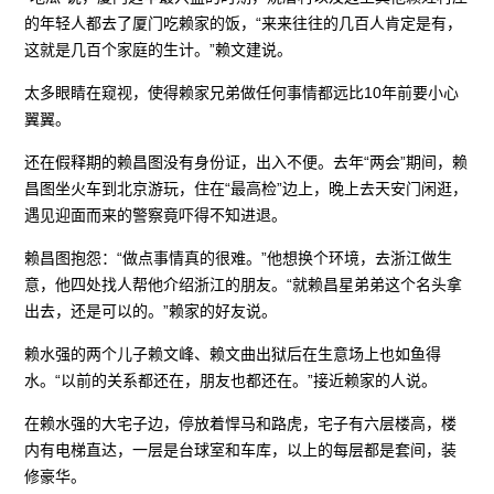
的年轻人都去了厦门吃赖家的饭，“来来往往的几百人肯定是有，
这就是几百个家庭的生计。”赖文建说。
太多眼睛在窥视，使得赖家兄弟做任何事情都远比10年前要小心
翼翼。
还在假释期的赖昌图没有身份证，出入不便。去年“两会”期间，赖
昌图坐火车到北京游玩，住在“最高检”边上，晚上去天安门闲逛，
遇见迎面而来的警察竟吓得不知进退。
赖昌图抱怨：“做点事情真的很难。”他想换个环境，去浙江做生
意，他四处找人帮他介绍浙江的朋友。“就赖昌星弟弟这个名头拿
出去，还是可以的。”赖家的好友说。
赖水强的两个儿子赖文峰、赖文曲出狱后在生意场上也如鱼得
水。“以前的关系都还在，朋友也都还在。”接近赖家的人说。
在赖水强的大宅子边，停放着悍马和路虎，宅子有六层楼高，楼
内有电梯直达，一层是台球室和车库，以上的每层都是套间，装
修豪华。