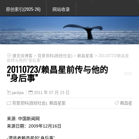
原创索引(2025-26)
网站收录
>
>
>
捷克佳博客
背景资料(政经社会)
赖昌星案
20110723/赖昌星
前传与他的“身后事”
20110723/赖昌星前传与他的
“身后事”
2011 年 07 月 23 日
jackjia
背景资料(政经社会)
,
赖昌星案
赖昌星
来源: 中国新闻网
来源日期：2009年12月16日
-潜逃者赖昌星的“身后事”