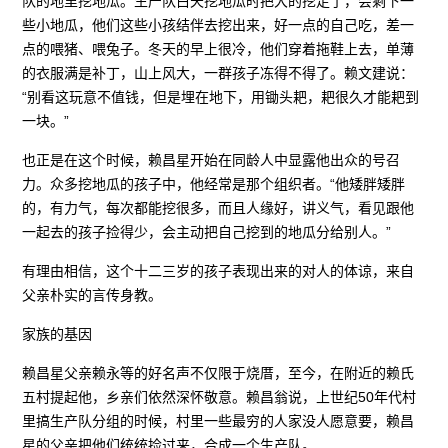
队的地里挖地瓜。生产队白天挖地瓜时把大的挖走了，会剩下一
些小地瓜，他们这些小孩结伴去挖出来，好一点的自己吃，差一
点的喂猪、喂兔子。冬天的早上很冷，他们穿着拖鞋上去，单薄
的衣服满是补丁，山上风大，一群孩子冻得不得了。赖文建说：
“别看这玩意不值钱，但是埋在地下，用锄头耙，耙很久才能耙到
一块。”
也正是在这个时候，赖昌星开始在同龄人中显露他出众的号召
力。众多挖地瓜的孩子中，他经常是那个组织者。“他矮胖矮胖
的，有力气，每次都能挖很多，而且人缘好，讲义气，看见跟他
一起去的孩子捡得少，会主动把自己挖到的地瓜分给别人。”
有理由相信，这个十二三岁的孩子表现出来的对人的体谅，来自
父亲朴实的言传身教。
家族的基因
赖昌星父亲赖永等的好名声不仅限于烧厝，至今，在附近的赖氏
五村提起他，乡亲们依然深怀敬意。赖昌翁说，上世纪50年代村
里搞生产队分组的时候，村里一些最穷的人家没人愿意要，赖昌
星的父亲把他们统统捡过来，合成一个生产队。