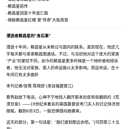
-赖昌星前传
-赖昌星回首十年逃亡路
-揭秘赖昌星红楼 曾“俘虏”大批高官
潜逃者赖昌星的“身后事”
潜逃十年间，赖昌星从未断过与国内的联系。直到现在，他还几
乎每天都与弟弟赖昌图通话。不过，与当初他对这个庞大的家族
“产业”的掌控不同，如今的赖昌星更多时候是一个倾听者和倾诉
者，他无法对家族、家人的命运施以太多影响。而这命运，在十
年间已有太多曲折
本刊记者/张鹭 陈晓舒 (发自福建晋江)
蔡秀勐放下电话，心神不宁地找人翻开那本封皮有些磨损的《荒
漠甘泉》——19世纪末着名的美国基督徒考门夫人的日记体灵修
随笔。翻到6月3日，一股恐惧感向她袭来。
这天的部分，第一句话是：“我们渡到那边去吧。”(可四章三十五
节)