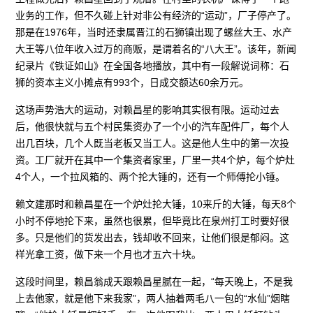
业务的工作，但不久碰上针对非公有经济的“运动”，厂子停产了。
那是在1976年，当时还隶属晋江的石狮镇出现了螺丝大王、水产
大王等八位年收入过万的商贩，是谓着名的“八大王”。该年，新闻
纪录片《铁证如山》在全国各地播放，其中有一段解说词称：石
狮的资本主义小摊点有993个，日成交额达60余万元。
这场声势浩大的运动，对赖昌星的影响其实很有限。运动过去
后，他很快就与五个村民集资办了一个小的汽车配件厂，每个人
出几百块，几个人既当老板又当工人。这是他人生中的第一次投
资。工厂就开在其中一个集资者家里，厂里一共4个炉，每个炉灶
4个人，一个拉风箱的、两个抡大锤的，还有一个师傅抡小锤。
赖文建那时和赖昌星在一个炉灶抡大锤，10来斤的大锤，每天8个
小时不停地抡下来，虽然也很累，但毕竟比在泉州打工时要好很
多。只是他们的货发出去，钱却收不回来，让他们很是郁闷。这
样光拿工资，做下来一个月也才五六十块。
这段时间里，赖昌翁成天跟赖昌星腻在一起，“每天晚上，不是我
上去他家，就是他下来我家”，两人抽着两毛八一包的“水仙”烟瞎