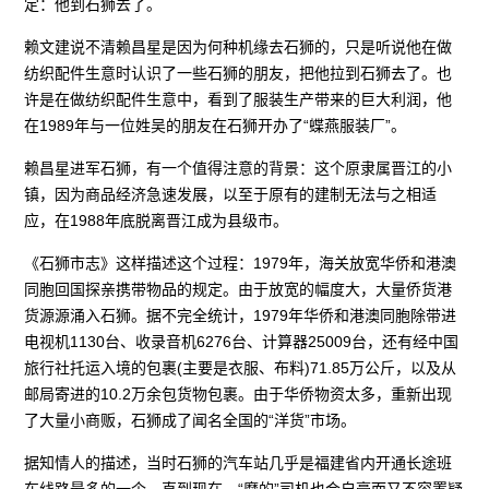
定：他到石狮去了。
赖文建说不清赖昌星是因为何种机缘去石狮的，只是听说他在做
纺织配件生意时认识了一些石狮的朋友，把他拉到石狮去了。也
许是在做纺织配件生意中，看到了服装生产带来的巨大利润，他
在1989年与一位姓吴的朋友在石狮开办了“蝶燕服装厂”。
赖昌星进军石狮，有一个值得注意的背景：这个原隶属晋江的小
镇，因为商品经济急速发展，以至于原有的建制无法与之相适
应，在1988年底脱离晋江成为县级市。
《石狮市志》这样描述这个过程：1979年，海关放宽华侨和港澳
同胞回国探亲携带物品的规定。由于放宽的幅度大，大量侨货港
货源源涌入石狮。据不完全统计，1979年华侨和港澳同胞除带进
电视机1130台、收录音机6276台、计算器25009台，还有经中国
旅行社托运入境的包裹(主要是衣服、布料)71.85万公斤，以及从
邮局寄进的10.2万余包货物包裹。由于华侨物资太多，重新出现
了大量小商贩，石狮成了闻名全国的“洋货”市场。
据知情人的描述，当时石狮的汽车站几乎是福建省内开通长途班
车线路最多的一个。直到现在，“摩的”司机也会自豪而又不容置疑