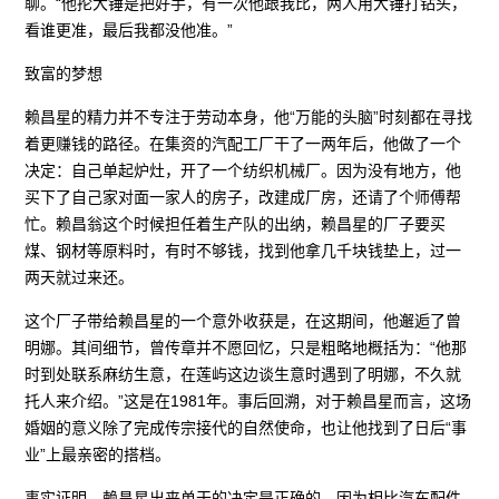
聊。“他抡大锤是把好手，有一次他跟我比，两人用大锤打钻头，
看谁更准，最后我都没他准。”
致富的梦想
赖昌星的精力并不专注于劳动本身，他“万能的头脑”时刻都在寻找
着更赚钱的路径。在集资的汽配工厂干了一两年后，他做了一个
决定：自己单起炉灶，开了一个纺织机械厂。因为没有地方，他
买下了自己家对面一家人的房子，改建成厂房，还请了个师傅帮
忙。赖昌翁这个时候担任着生产队的出纳，赖昌星的厂子要买
煤、钢材等原料时，有时不够钱，找到他拿几千块钱垫上，过一
两天就过来还。
这个厂子带给赖昌星的一个意外收获是，在这期间，他邂逅了曾
明娜。其间细节，曾传章并不愿回忆，只是粗略地概括为：“他那
时到处联系麻纺生意，在莲屿这边谈生意时遇到了明娜，不久就
托人来介绍。”这是在1981年。事后回溯，对于赖昌星而言，这场
婚姻的意义除了完成传宗接代的自然使命，也让他找到了日后“事
业”上最亲密的搭档。
事实证明，赖昌星出来单干的决定是正确的。因为相比汽车配件