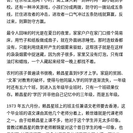
校。还有一种冲关游戏，小孩们分成两拨，防守的一拨站成五条
线，拦住进攻者的冲击，进攻者一口气冲过五条防线就算赢，反
过来，则算防守方赢。
最令人回味的时光是在夏日的夜里，家家户户在家门口搭个简易
床，用竹子和纸板做成扇子，就在外面纳凉睡觉。那时连蚊香都
没有，只能利用烧麦秆产生的烟雾来驱蚊，这帮孩子就是在这样
的袅袅烟雾中捉迷藏，因为房子很多，家里又没有灯泡，只有煤
油灯和蜡烛，一个人藏起来经常一晚上都找不着。
农村的孩子普遍读书很晚，赖昌星直到9岁才上学。家庭的贫困、
“文革”对教育的破坏，使得与他同届入学的同学逐渐流失，一年级
时还有五六个班，到进入五年级毕业班时，只有一个班硕果仅
存。赖昌星的“学历”并非他自己记忆中的三年级，而是五年级。
1973 年五六月份，赖昌星班上的班主任兼语文老师要去香港，这
个毕业班的语文课由其他几个老师分着上，赖世雄就是代课老师
之一。由于给赖昌星上课不多，他对于这个学生并无太多印象。
曾教过赖昌星的数学老师赖锦星对这个昔日学生的唯一印象，也