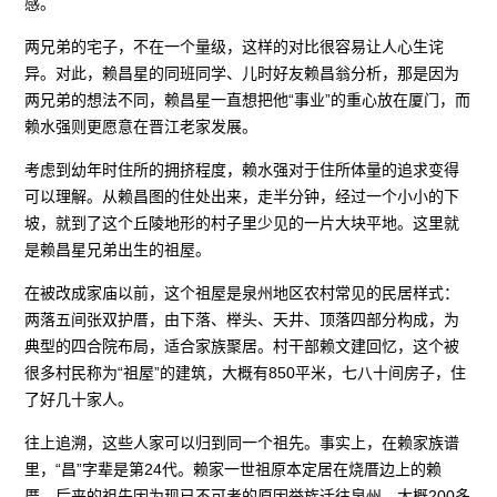
感。
两兄弟的宅子，不在一个量级，这样的对比很容易让人心生诧
异。对此，赖昌星的同班同学、儿时好友赖昌翁分析，那是因为
两兄弟的想法不同，赖昌星一直想把他“事业”的重心放在厦门，而
赖水强则更愿意在晋江老家发展。
考虑到幼年时住所的拥挤程度，赖水强对于住所体量的追求变得
可以理解。从赖昌图的住处出来，走半分钟，经过一个小小的下
坡，就到了这个丘陵地形的村子里少见的一片大块平地。这里就
是赖昌星兄弟出生的祖屋。
在被改成家庙以前，这个祖屋是泉州地区农村常见的民居样式：
两落五间张双护厝，由下落、榉头、天井、顶落四部分构成，为
典型的四合院布局，适合家族聚居。村干部赖文建回忆，这个被
很多村民称为“祖屋”的建筑，大概有850平米，七八十间房子，住
了好几十家人。
往上追溯，这些人家可以归到同一个祖先。事实上，在赖家族谱
里，“昌”字辈是第24代。赖家一世祖原本定居在烧厝边上的赖
厝，后来的祖先因为现已不可考的原因举族迁往泉州，大概200多