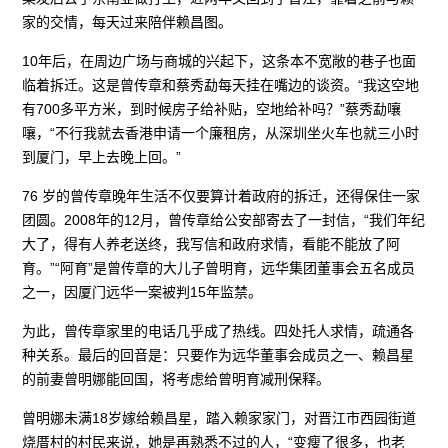
家的交情，每天过来陪伴赖昌图。
10年后，在周边广场与商城的兴起下，这条本不宽敞的巷子也面
临着拆迁。这是曾传章和蔡秀勐每天挂在嘴边的谈资。“我这空地
有700多平方米，到时候房子给补贴，空地给补吗？”蔡秀勐嚷
嚷，“不行我就去香港申请一个廉租房，从深圳坐火车也就三小时
到厦门，早上去晚上回。”
76 岁的曾传章晚年生活不仅要算计着政府的拆迁，还得保住一家
团圆。2008年的12月，曾传章给公安部寄去了一封信，“我们年纪
大了，得有人养老送终，我写信和政府求情，看能不能放了阿
育。”“阿育”是曾传章的大儿子曾明育，远华集团董事会五名成员
之一，因厦门远华一案被判15年监禁。
为此，曾传章家里的电话几乎成了热线。四处托人求情，疏通各
种关系。最后的回音是：只要作为远华董事会成员之一、赖昌星
的前妻曾明娜能回国，将考虑给曾明育减刑保释。
曾明娜未满18岁嫁给赖昌星，踏入赖家家门，对晋江市西园街道
烧厝村的村民来说，她是再熟悉不过的人，“变瘦了很多，也老