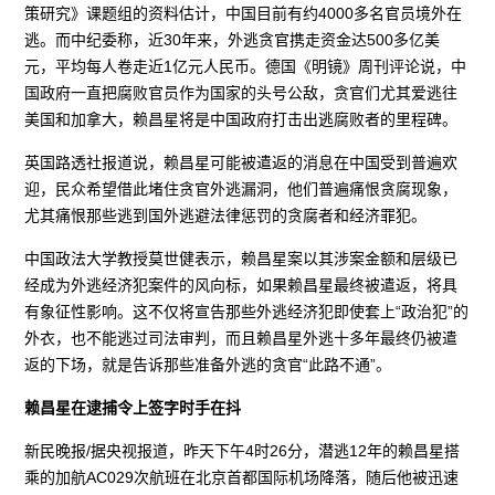
策研究》课题组的资料估计，中国目前有约4000多名官员境外在
逃。而中纪委称，近30年来，外逃贪官携走资金达500多亿美
元，平均每人卷走近1亿元人民币。德国《明镜》周刊评论说，中
国政府一直把腐败官员作为国家的头号公敌，贪官们尤其爱逃往
美国和加拿大，赖昌星将是中国政府打击出逃腐败者的里程碑。
英国路透社报道说，赖昌星可能被遣返的消息在中国受到普遍欢
迎，民众希望借此堵住贪官外逃漏洞，他们普遍痛恨贪腐现象，
尤其痛恨那些逃到国外逃避法律惩罚的贪腐者和经济罪犯。
中国政法大学教授莫世健表示，赖昌星案以其涉案金额和层级已
经成为外逃经济犯案件的风向标，如果赖昌星最终被遣返，将具
有象征性影响。这不仅将宣告那些外逃经济犯即使套上“政治犯”的
外衣，也不能逃过司法审判，而且赖昌星外逃十多年最终仍被遣
返的下场，就是告诉那些准备外逃的贪官“此路不通”。
赖昌星在逮捕令上签字时手在抖
新民晚报/据央视报道，昨天下午4时26分，潜逃12年的赖昌星搭
乘的加航AC029次航班在北京首都国际机场降落，随后他被迅速