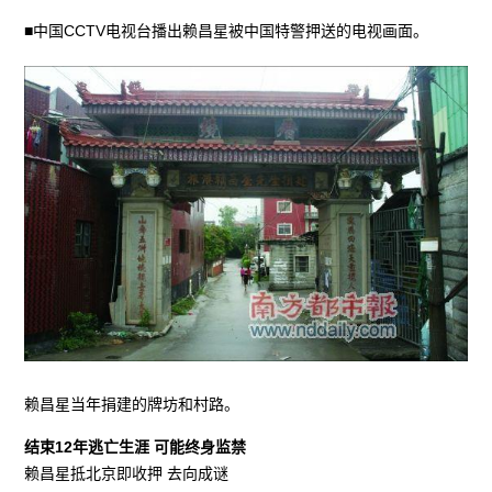
■中国CCTV电视台播出赖昌星被中国特警押送的电视画面。
赖昌星当年捐建的牌坊和村路。
结束12年逃亡生涯 可能终身监禁
赖昌星抵北京即收押 去向成谜