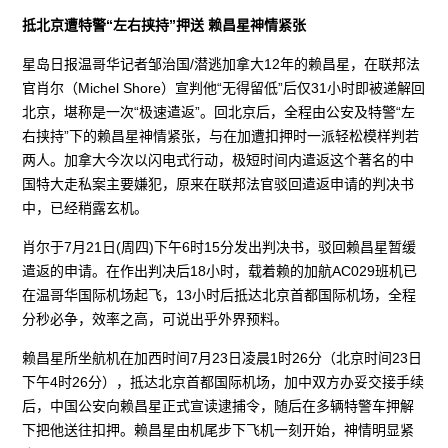
抵北京遭特警“左右挟持”押送 赖昌星神情紧张
星岛日报温哥华记者邹治国/潜逃加拿大12年的赖昌星，在联邦法
官肖尔（Michel Shore）宣判他“无得留低”后仅31小时即被递解回
北京，堪称是一次“极速遣返”。回北京后，全程由公安及特警“左
右挟持”下的赖昌星神情紧张，与在加遭扣押时一派轻松模样判若
两人。加拿大今次以闪电式行动，极短时间内遣返这个著名的中
国特大走私案主要嫌犯，原来在联邦法官驳回遣返申请的判决书
中，已经稍露玄机。
肖尔于7月21日(周四)下午6时15分发出判决书，驳回赖昌星暂缓
遣返的申请。在作出判决后18小时，载着赖的加航AC029班机已
在温哥华国际机场起飞，13小时后抵达北京首都国际机场，全程
分秒必争，效率之高，可说出乎外界预料。
赖昌星所坐航机在加西时间7月23日凌晨1时26分（北京时间23日
下午4时26分），抵达北京首都国际机场，加中双方办妥交接手续
后，中国公安向赖昌星正式宣读逮捕令，随后在多辆特警车押解
下把他送往扣押。赖昌星由机尾步下飞机一刻开始，神情明显紧