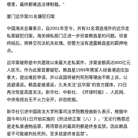
哪里，最终都难逃法律制裁。”
厦门远华案31名嫌犯归案
中国海关总署表示，自2001年至今，共有31名潜逃境外的远华走
私案疑犯归案，海关缉私部门正进一步侦查赖昌星的问题。侦查
终结后，将移交司法机关处理。但警方没有透露赖昌星的羁押地
点。
远华案被称是中共建政以来最大走私案件，涉案金额高达800亿元
人民币。作为此案首要疑犯，赖昌星1999年携家人经香港逃往加
拿大，提出难民申请，并以返国将被判死刑等理由不断上诉，以
逃避遣返。赖昌星被遣返，久未关注“远华案”的官方媒体，23日
再次恢复高度关注。新华社、中新社、《环球时报》、人民网、
中央电视台无不火力全开，卯劲抢报。
新华社引述中国政法大学刑事司法学院教授曲新久表示，根据中
国今年5月1日开始实施的《刑法修正案（八）》，“无论行贿罪还
是走私普通物品罪，两项罪名的最高刑都是终身监禁。因此赖昌
星不可能被判处死刑，至多就是终身监禁”。