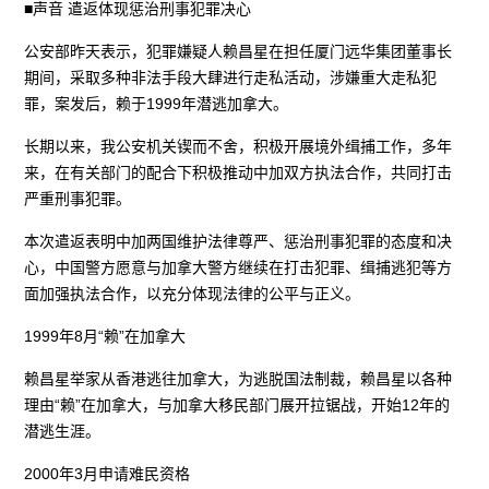
■声音 遣返体现惩治刑事犯罪决心
公安部昨天表示，犯罪嫌疑人赖昌星在担任厦门远华集团董事长
期间，采取多种非法手段大肆进行走私活动，涉嫌重大走私犯
罪，案发后，赖于1999年潜逃加拿大。
长期以来，我公安机关锲而不舍，积极开展境外缉捕工作，多年
来，在有关部门的配合下积极推动中加双方执法合作，共同打击
严重刑事犯罪。
本次遣返表明中加两国维护法律尊严、惩治刑事犯罪的态度和决
心，中国警方愿意与加拿大警方继续在打击犯罪、缉捕逃犯等方
面加强执法合作，以充分体现法律的公平与正义。
1999年8月“赖”在加拿大
赖昌星举家从香港逃往加拿大，为逃脱国法制裁，赖昌星以各种
理由“赖”在加拿大，与加拿大移民部门展开拉锯战，开始12年的
潜逃生涯。
2000年3月申请难民资格