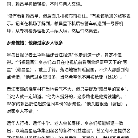
同，赖昌星神情轻松，不时与两人交谈。
“没有看到赖昌星，但后面几排被布帘挡住。”有乘该航班的旅客表
示。记者在机场了解到，赖昌星下机后被警车转送到一号停机
坪，从专机楼办理相关手续入境，然后悄然离去。
乡亲惋惜：他帮过家乡人很多
星岛日报记者王争鸣福建晋江报道/“他走到这一步，肯定不值
得。”当福建晋江乡亲们23日在电视机前看到曾经富甲天下的“阿
星”（赖昌星），戴上手铐，落泊地被押返回国，不少人都感到有
点惋惜，“他帮过乡里很多，当然希望他不用被枪毙（处决）。”
晋江市郊的烧厝村在当地名气不大，但只要提及“赖昌星的家乡”，
当地人就一定知道。“他为人挺好的，这条路也是他捐钱建的。”
68岁的赖昌鸽忆起这位同辈份的乡亲说，“他头脑很活（醒目），
对家乡人不错。”
远华人行桥、远华中学、老人会长寿楼，乡亲们都能够逐一数
出，以赖昌星远华集团起名的各种“公益建设”，甚至有不愿提供名
字的赖姓村民还为他辩护：“他是走私，不是杀人，我想不用判死