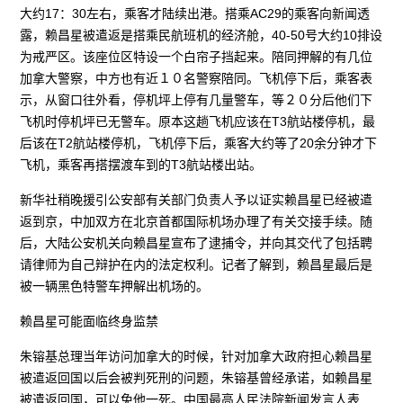
大约17：30左右，乘客才陆续出港。搭乘AC29的乘客向新闻透
露，赖昌星被遣返是搭乘民航班机的经济舱，40-50号大约10排设
为戒严区。该座位区特设一个白帘子挡起来。陪同押解的有几位
加拿大警察，中方也有近１０名警察陪同。飞机停下后，乘客表
示，从窗口往外看，停机坪上停有几量警车，等２０分后他们下
飞机时停机坪已无警车。原本这趟飞机应该在T3航站楼停机，最
后该在T2航站楼停机，飞机停下后，乘客大约等了20余分钟才下
飞机，乘客再搭摆渡车到的T3航站楼出站。
新华社稍晚援引公安部有关部门负责人予以证实赖昌星已经被遣
返到京，中加双方在北京首都国际机场办理了有关交接手续。随
后，大陆公安机关向赖昌星宣布了逮捕令，并向其交代了包括聘
请律师为自己辩护在内的法定权利。记者了解到，赖昌星最后是
被一辆黑色特警车押解出机场的。
赖昌星可能面临终身监禁
朱镕基总理当年访问加拿大的时候，针对加拿大政府担心赖昌星
被遣返回国以后会被判死刑的问题，朱镕基曾经承诺，如赖昌星
被遣返回国，可以免他一死。中国最高人民法院新闻发言人表