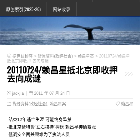
原创索引(2025-26)
网站收录
>
>
>
捷克佳博客
背景资料(政经社会)
赖昌星案
20110724/赖昌星
抵北京即收押 去向成谜
20110724/赖昌星抵北京即收押
去向成谜
2011 年 07 月 24 日
jackjia
背景资料(政经社会)
,
赖昌星案
赖昌星
-结束12年逃亡生涯 可能终身监禁
-抵北京遭特警“左右挟持”押送 赖昌星神情紧张
-低调安全两兼顾难为了执法人员