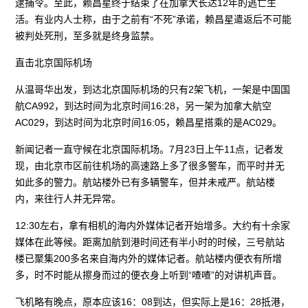
逮捕令。至此，赖昌星终于结束了在加拿大长达12年的逃亡生
活。有业内人士称，由于之前有“不死”承诺，赖昌星遣返后不可能
被判处死刑，至多就是终身监禁。
直击北京国际机场
从温哥华出发，到达北京国际机场的只有2架飞机，一架是中国国
航CA992，到达时间为北京时间16:28，另一架为加拿大航空
AC029，到达时间为北京时间16:05，赖昌星搭乘的是AC029。
新闻记者一直守候在北京国际机场。7月23日上午11点，记者发
现，由北京市区前往机场的高速路上多了很多警车，而平时并无
如此多的警力。航站楼外已有多辆警车，但并未戒严。航站楼
内，来往行人并无异常。
12:30左右，拿有相机的海内外媒体记者开始增多。大约有十余家
媒体在此等候。距离加航到港时间还有半小时的时候，三号航站
楼已聚集200多名来自海内外的媒体记者。航站楼内便衣有所增
多，时不时能从擦身而过的便衣身上听到“喳喳”的对讲机声音。
飞机略有晚点，原本应该16：08到达，但实际上是16：28抵港，