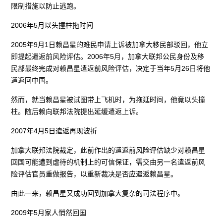
限制措施以防止逃跑。
2006年5月以头撞柱拖时间
2005年9月1日赖昌星的难民申请上诉被加拿大移民部驳回，他立
即提起遣返前风险评估。2006年5月，加拿大联邦公民身份及移
民部最终完成对赖昌星遣返前风险评估，决定于当年5月26日将他
遣返回中国。
然而，就当赖昌星被试图带上飞机时，为拖延时间，他竟以头撞
柱。随后赖向联邦法院提出延缓遣返上诉。
2007年4月5日遣返再现波折
加拿大联邦法院裁定，此前作出的遣返前风险评估缺少对赖昌星
回国可能遭到虐待的机制上的可信保证，需交由另一名遣返前风
险评估官员重做报告，以重新裁决是否应遣返赖昌星。
由此一来，赖昌星又成功回到加拿大复杂的司法程序中。
2009年5月家人悄然回国