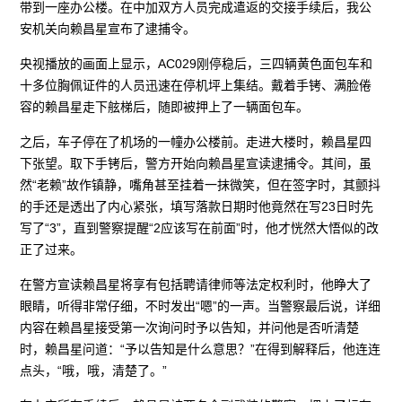
带到一座办公楼。在中加双方人员完成遣返的交接手续后，我公
安机关向赖昌星宣布了逮捕令。
央视播放的画面上显示，AC029刚停稳后，三四辆黄色面包车和
十多位胸佩证件的人员迅速在停机坪上集结。戴着手铐、满脸倦
容的赖昌星走下舷梯后，随即被押上了一辆面包车。
之后，车子停在了机场的一幢办公楼前。走进大楼时，赖昌星四
下张望。取下手铐后，警方开始向赖昌星宣读逮捕令。其间，虽
然“老赖”故作镇静，嘴角甚至挂着一抹微笑，但在签字时，其颤抖
的手还是透出了内心紧张，填写落款日期时他竟然在写23日时先
写了“3”，直到警察提醒“2应该写在前面”时，他才恍然大悟似的改
正了过来。
在警方宣读赖昌星将享有包括聘请律师等法定权利时，他睁大了
眼睛，听得非常仔细，不时发出“嗯”的一声。当警察最后说，详细
内容在赖昌星接受第一次询问时予以告知，并问他是否听清楚
时，赖昌星问道：“予以告知是什么意思？”在得到解释后，他连连
点头，“哦，哦，清楚了。”