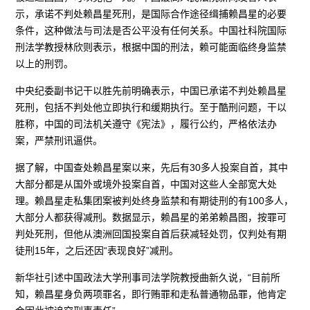
示，承诺不判处赖昌星死刑，是国际合作途径缉捕赖昌星的必要
条件，这种做法与司法是否公平没有任何关系。中国社科院国际
刑法学教授林欣则表示，根据中国的刑法，赖可能面临终身监禁
以上的刑罚。
中央纪委副书记干以胜先前明确表示，中国已承诺不判处赖昌星
死刑，包括不判处他立即执行和缓期执行。至于酷刑问题，干以
胜称，中国的司法机关遵守《宪法》，履行公约，严格依法办
案，严禁刑讯逼供。
据了解，中国查处赖昌星案以来，先后有30多人投案自首，其中
大部分都是从国外或境外投案自首，中国对这些人全部宽大处
理。赖昌星走私集团案被判处终身监禁和有期徒刑的有100多人，
大部分人都获得减刑。数据显示，赖昌星的弟弟赖昌图，按罪可
判处死刑，但他从澳洲回国投案自首后获减轻处罚，仅判处有期
徒刑15年，之后还因“表现良好”减刑。
新华社引述中国政法大学刑事司法学院教授曲新久说，“目前所
知，赖昌星身负两项罪名，即行贿罪和走私普通物品罪，他肯定