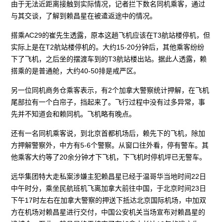
由于无法近距离接触到实际情况，记者拦下数名同机乘客，通过
与其交谈，了解到赖昌星在被遣返途中的情况。
搭乘AC29的崔先生透露，原本这趟飞机应该在T3航站楼停机，但
实际上是在T2航站楼停机的。大约15-20分钟后，其他乘客纷纷
下了飞机，之后坐的摆渡车到的T3航站楼出站。据此人透露，赖
搭乘的是普通舱，大约40-50排是戒严区。
另一位同机商务仓乘客表示，有2个加拿大警察统计押解，在飞机
尾部拉有一个白帘子，挡起来了。飞行过程中没有过多异常，事
先并不知道会和赖同机。飞机略有晚点。
还有一名同机乘客说，到北京首都机场后，赖先下的飞机，除加
方押解警察外，中方有5-6个警察。从窗口往外看，停有警车。其
他乘客大约等了20余分钟才下飞机，下飞机时停机坪已无警车。
远华集团特大走私案涉嫌主犯赖昌星已经于温哥华当地时间22日
中午时分，乘坐民航班机飞离加拿大前往中国，于北京时间23日
下午17时左右在加拿大警察的押送下抵达北京国际机场，中加双
方在机场对赖昌星进行交付，中国公安机关当场宣布对赖昌星的