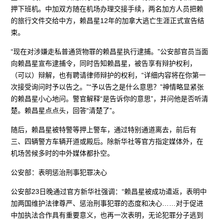
押下班机。中加双方随在机场办理交接手续，两名加方人员把赖
的旅行文件交给中方，赖昌星12年的加拿大逃亡生涯正式宣告结
束。
“现在对涉嫌走私普通货物罪的赖昌星执行逮捕。”公安部官员当面
向赖昌星宣布逮捕令，同时告知赖昌星，被告享有辩护权利，
（可以）辩解，也有聘请律师辩护的权利，“详细内容将在你第一
次接受询问时予以告之。”“予以告之是什么意思？”神情略显紧张
的赖昌星小心地问。警官解释“是告诉你的意思”，并问他是否听清
楚。赖昌星点点头，回答“清楚了”。
随后，赖昌星被特警等押上警车，通过特别通道离去，前后有
三、四辆警方车辆开道或殿后。除新华社等官方指定媒体外，在
机场苦候多时的中外媒体都扑空。
公安部：表明惩治刑事犯罪决心
公安部23日晚通过官方新华社强调：“赖昌星被成功遣返，表明中
加两国维护法律尊严、惩治刑事犯罪的态度和决心……对于促进
中加执法合作具有重要意义，也再一次表明，无论犯罪分子逃到