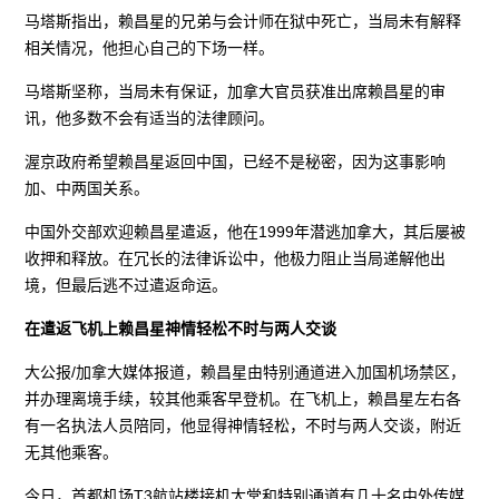
马塔斯指出，赖昌星的兄弟与会计师在狱中死亡，当局未有解释
相关情况，他担心自己的下场一样。
马塔斯坚称，当局未有保证，加拿大官员获准出席赖昌星的审
讯，他多数不会有适当的法律顾问。
渥京政府希望赖昌星返回中国，已经不是秘密，因为这事影响
加、中两国关系。
中国外交部欢迎赖昌星遣返，他在1999年潜逃加拿大，其后屡被
收押和释放。在冗长的法律诉讼中，他极力阻止当局递解他出
境，但最后逃不过遣返命运。
在遣返飞机上赖昌星神情轻松不时与两人交谈
大公报/加拿大媒体报道，赖昌星由特别通道进入加国机场禁区，
并办理离境手续，较其他乘客早登机。在飞机上，赖昌星左右各
有一名执法人员陪同，他显得神情轻松，不时与两人交谈，附近
无其他乘客。
今日，首都机场T3航站楼接机大堂和特别通道有几十名中外传媒