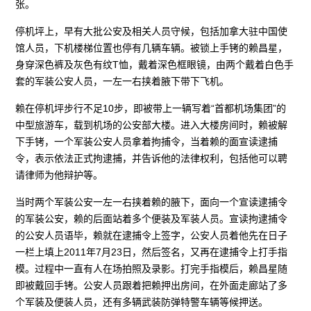
张。
停机坪上，早有大批公安及相关人员守候，包括加拿大驻中国使
馆人员，下机楼梯位置也停有几辆车辆。被锁上手铐的赖昌星，
身穿深色裤及灰色有纹T恤，戴着深色框眼镜，由两个戴着白色手
套的军装公安人员，一左一右挟着腋下带下飞机。
赖在停机坪步行不足10步，即被带上一辆写着“首都机场集团”的
中型旅游车，载到机场的公安部大楼。进入大楼房间时，赖被解
下手铐，一个军装公安人员拿着拘捕令，当着赖的面宣读逮捕
令，表示依法正式拘逮捕，并告诉他的法律权利，包括他可以聘
请律师为他辩护等。
当时两个军装公安一左一右挟着赖的腋下，面向一个宣读逮捕令
的军装公安，赖的后面站着多个便装及军装人员。宣读拘逮捕令
的公安人员语毕，赖就在逮捕令上签字，公安人员着他先在日子
一栏上填上2011年7月23日，然后签名，又再在逮捕令上打手指
模。过程中一直有人在场拍照及录影。打完手指模后，赖昌星随
即被戴回手铐。公安人员跟着把赖押出房间，在外面走廊站了多
个军装及便装人员，还有多辆武装防弹特警车辆等候押送。