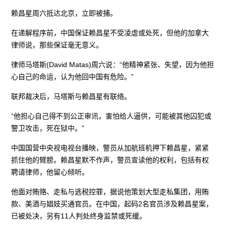
赖昌星周六抵达北京，立即被捕。
在递解程序前，中国保证赖昌星不受凌虐或处死，但他的加拿大
律师说，那些保证毫无意义。
律师马塔斯(David Matas)周六说：“他精神紧张、失望，因为他担
心自己的命运，认为他回中国有危险。”
联邦裁决后，马塔斯与赖昌星有联络。
“他担心自己得不到公正审讯，害怕给人逼供，可能被其他囚犯或
警卫攻击，死在狱中。”
中国国营中央视电视台播映，警员从加航班机押下赖昌星，紧紧
抓住他的臂膀。赖昌星默不作声，警员宣读他的权利，包括有权
聘请律师，他留心倾听。
他面对贿赂、走私与逃税控罪，据说他策划大型走私集团，用贿
款、美酒与娼妓买通官员。在中国，起码2名官员涉及赖昌星案，
已被处决，另有11人判处终身监禁或死缓。