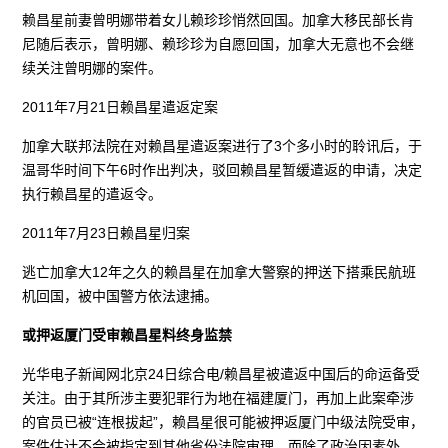
赖昌星前妻曾明娜带着女儿赖珍珍悄然回国。加拿大移民部长肯
尼随后表示，曾明娜、赖珍珍为自愿回国，加拿大无意也不会继
续关注曾明娜的案件。
2011年7月21日赖昌星遣返定案
加拿大联邦法院在对赖昌星遣返案进行了3个多小时的聆讯后，于
温哥华时间下午6时作出判决，驳回赖昌星暂缓遣返的申请，决定
执行赖昌星的遣返令。
2011年7月23日赖昌星归案
逃亡加拿大12年之久的赖昌星在加拿大警察的押送下搭乘民航班
机回国，被中国警方依法逮捕。
或押返厦门受审赖昌星料终身监禁
光华电子新闻网北京24日综合电/赖昌星被遣返中国后的命运备受
关注。由于其所涉主要犯罪行为地在福建厦门，再加上此案牵涉
的官员已被“连根拔起”，赖昌星很可能被押返厦门中级法院受审，
案件估计不会被指定到其他省份法院审理。而除了政治因素外，