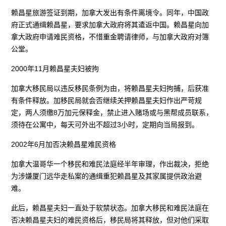
赖昌星旅游签证到期，加拿大发出有条件离境令。同年，中国政
府正式通缉赖昌星，要求加拿大政府将其遣返中国。赖昌星向加
拿大政府申请难民资格，不惜重金聘请律师，与加拿大政府对簿
公堂。
2000年11月赖昌星夫妇被拘
加拿大移民局以违反移民条例为由，将赖昌星夫妇拘捕，后获准
有条件释放。加移民局就会否继续关押赖昌星夫妇作出严苛规
定，两人须缴8万加元保释金，禁止进入赌场或与黑帮成员联系，
须待在公寓中，每天可外出不超过3小时，定期向当局报到。
2002年6月加否决赖昌星难民资格
加拿大温哥华一个移民和难民法庭经半年审理，作出裁决，拒绝
为涉嫌厦门远华走私案的通缉重犯赖昌星及其家属提供政治避
难。
此后，赖昌星夫妇一直处于软禁状态。加拿大移民和难民法庭在
否决赖昌星夫妇的难民资格后，移民局将其释放，但对他们采取