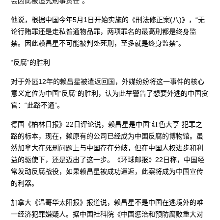
会因此被追究刑事责任”。
他说，根据中国今年5月1日开始实施的《刑法修正案(八)》，“无
论行贿罪还是走私普通物品罪，两项罪名的最高刑都是终身监
禁。因此赖昌星不可能被判处死刑，至多就是终身监禁”。
“反腐”的胜利
对于外逃12年的赖昌星被遣返回国，外媒纷纷将这一事件的核心
意义定位为中国“反腐”的胜利，认为此举警告了想要外逃的中国贪
官：“此路不通”。
德国《柏林日报》22日评论说，赖昌星是中国“红色大亨”犯罪之
路的标本，现在，赖原有的公司已经成为中国反腐的博物馆。虽
然加拿大在死刑问题上与中国存在分歧，但在中国人权进步和利
益的驱使下，还是迈出了这一步。《环球邮报》22日称，中国经
常发动反腐战役，如果赖昌星被成功遣返，此案将成为中国宣传
的利器。
加拿大《温哥华太阳报》报道说，赖昌星不是中国在逃境外的唯
一经济犯罪嫌疑人。据中国社科院《中国惩治和预防腐败重大对