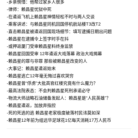
-乡亲惋惜：他帮过家乡人很多
-律师：赖昌星忧狱中死
-在遣返飞机上赖昌星神情轻松不时与两人交谈
-乘客讲述：与赖昌星同机回国停机航站楼T3改T2
-直击赖昌星被遣返回国现场细节：填写逮捕日期出问题
-赖昌星在逮捕令上签字时手在抖
-或押返厦门受审赖昌星料终身监禁
-赖昌星回国受审 12年遣返大戏落幕 政治大戏揭幕
-赖昌星的罪与非罪 那些被赖昌星改变的人
-大事记：赖昌星遣返始末
-赖昌星逃亡12年毫无悔过喜欢哭穷
-赖昌星曾“俘虏”大批高官红楼究竟有什么魔力？
-最高法院表态：不会判赖昌星死刑承诺必守
-物流大师战略石油储备发起人：赖昌星是“人民英雄”？
-赖昌星遣返，加放弃指控
-死的死逃的逃 赖昌星老家极度破落村民讳莫如深
-赖昌星12年前为组远华足球花1亿每天消耗17万人民币