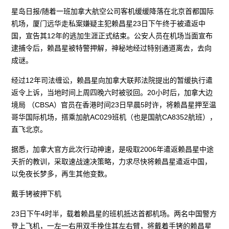
星岛日报/随着一班加拿大航空公司客机缓缓降落在北京首都国际
机场，厦门远华走私案嫌疑主犯赖昌星23日下午终于被遣返中
国，宣告其12年的逃加生涯正式结束。公安人员在机场当面宣布
逮捕令后，赖昌星被特警押解，神秘地经过特别通道离去，去向
成谜。
经过12年司法缠讼，赖昌星向加拿大联邦法院提出的暂缓执行遣
返令上诉，当地时间上周四晚六时被驳回。20小时后，加拿大边
境局 （CBSA）官员在香港时间23日早晨5时许，将赖昌星押至温
哥华国际机场，搭乘加航AC029班机（也是国航CA8352航班），
直飞北京。
据悉，加拿大官方此次行动神速，是吸取2006年遣返赖昌星中途
夭折的教训，采取速战速决策略，力求尽快将赖昌星遣返中国，
以免夜长梦多，再生其他变数。
戴手铐被押下机
23日下午4时半，载着赖昌星的班机抵达首都机场。两名中国警方
登上飞机，一左一右用双手挽住其左右臂，将戴着手铐的赖昌星