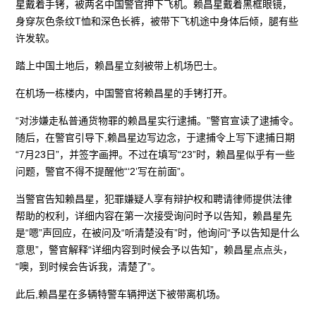
星戴着手铐，被两名中国警官押下飞机。赖昌星戴着黑框眼镜，
身穿灰色条纹T恤和深色长裤，被带下飞机途中身体后倾，腿有些
许发软。
踏上中国土地后，赖昌星立刻被带上机场巴士。
在机场一栋楼内，中国警官将赖昌星的手铐打开。
“对涉嫌走私普通货物罪的赖昌星实行逮捕。”警官宣读了逮捕令。
随后，在警官引导下,赖昌星边写边念，于逮捕令上写下逮捕日期
“7月23日”，并签字画押。不过在填写“23”时，赖昌星似乎有一些
问题，警官不得不提醒他“‘2’写在前面”。
当警官告知赖昌星，犯罪嫌疑人享有辩护权和聘请律师提供法律
帮助的权利，详细内容在第一次接受询问时予以告知，赖昌星先
是“嗯”声回应，在被问及“听清楚没有”时，他询问“予以告知是什么
意思”，警官解释“详细内容到时候会予以告知”，赖昌星点点头，
“噢，到时候会告诉我，清楚了”。
此后,赖昌星在多辆特警车辆押送下被带离机场。