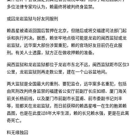
多位法律专家均认为，赖最终将被判终身监禁。
或囚龙岩监狱与好友同服刑
赖昌星被遣返回国后暂押在北京，但随后或将交福建司法部门起
诉和执行判决。据悉，赖坐牢地点极可能是龙岩的闽西监狱或龙
岩监狱，远华案大部份涉案重犯，赖的官场好友目前仍在此服
刑。有关人士透露，狱方正在做收押赖的准备。
闽西监狱和龙岩监狱都位于龙岩市东北不远，闽西监狱距市区仅3
公里，龙岩监狱则再走数公里，建在一个山谷盆地间。
两大监狱是全国最大的重刑、要犯监仓，远华案多名重犯，包括
由死刑改判终身监禁的福建省公安厅前副厅长庄如顺、厦门海关
前关长杨前线，以及厦门市前副市长蓝甫、前市委副书记刘丰
等，现都关在龙岩监狱，而日前获释的赖昌星唯一在生的胞弟赖
昌图，也是在此度过8年大牢生涯，赖的长兄赖水强，更是在此离
奇死亡。
料无缘独囚