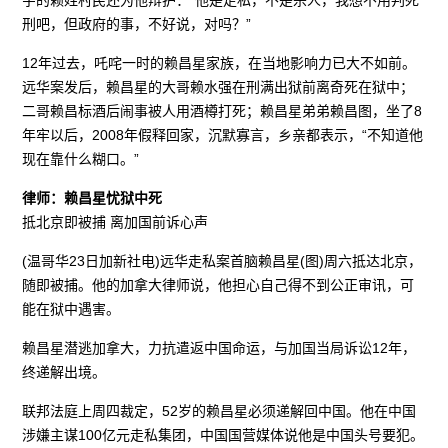
刑吧，但政府的事，不好说，对吗？”
12年过去，吒咤一时的赖昌星家族，在当地影响力已大不如前。
远华案发后，赖昌星的大哥赖水强在刑满出狱前离奇死在狱中；
二哥赖昌标酒后闹事被人用酒樽打死；赖昌星弟弟赖昌图，坐了8
年牢以后，2008年假释回家，沉默寡言，乡亲都表示，“不知道他
现在靠什么糊口。”
律师：赖昌星忧狱中死
抵北京即被捕 离加国前诉心声
(温哥华23日加新社电)远华走私案首脑赖昌星(图)周六抵达北京，
随即被捕。他的加拿大律师说，他担心自己得不到公正审讯，可
能在狱中遇害。
赖昌星潜逃加拿大，力抗遣返中国命运，与加国当局诉讼12年，
终递解出境。
联邦法庭上周四裁定，52岁的赖昌星必须递解回中国。他在中国
涉嫌主谋100亿元走私集团，中国国营媒体说他是中国头号要犯。