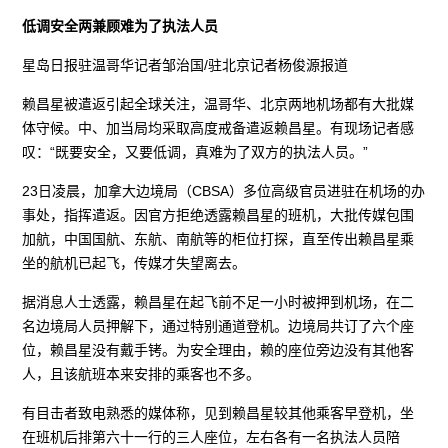
低调安全两兼顾难为了执法人员
星岛日报驻温哥华记者邹治国/驻北京记者杨俊源报道
赖昌星被遣返引起全球关注，温哥华、北京两地机场都有大批媒
体守候。中、加当局均采取高度戒备遣返赖昌星。有现场记者感
叹：“既要安全，又要低调，真难为了双方的执法人员。”
23日凌晨，加拿大边境局（CBSA）多位高级官员进驻在机场的办
事处，指挥遣返。因官方拒绝透露赖昌星的班机，大批传媒包围
加航，中国国航、东航、南航等的柜位打探，直至传出赖昌星乘
坐的航机已起飞，传媒才失望离去。
据消息人士透露，赖昌星在起飞前不足一小时被押到机场，在二
名边境局人员押解下，通过特别通道登机。边境局共订了六个座
位，赖昌星没有戴手铐。为安全理由，赖的座位旁边没有其他客
人，且该航班本来安排的乘客也不多。
有目击者致电熟悉的媒体称，见到赖昌星较其他乘客早登机，坐
在班机后排第六十一行的三人座位，左右各有一名执法人员陪