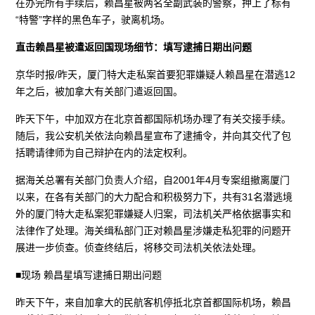
在办完所有手续后，赖昌星被两名全副武装的警察，押上了标有
“特警”字样的黑色车子，驶离机场。
直击赖昌星被遣返回国现场细节：填写逮捕日期出问题
京华时报/昨天，厦门特大走私案首要犯罪嫌疑人赖昌星在潜逃12
年之后，被加拿大有关部门遣返回国。
昨天下午，中加双方在北京首都国际机场办理了有关交接手续。
随后，我公安机关依法向赖昌星宣布了逮捕令，并向其交代了包
括聘请律师为自己辩护在内的法定权利。
据海关总署有关部门负责人介绍，自2001年4月专案组撤离厦门
以来，在各有关部门的大力配合和积极努力下，共有31名潜逃境
外的厦门特大走私案犯罪嫌疑人归案，司法机关严格依据事实和
法律作了处理。海关缉私部门正对赖昌星涉嫌走私犯罪的问题开
展进一步侦查。侦查终结后，将移交司法机关依法处理。
■现场 赖昌星填写逮捕日期出问题
昨天下午，来自加拿大的民航客机停抵北京首都国际机场，赖昌