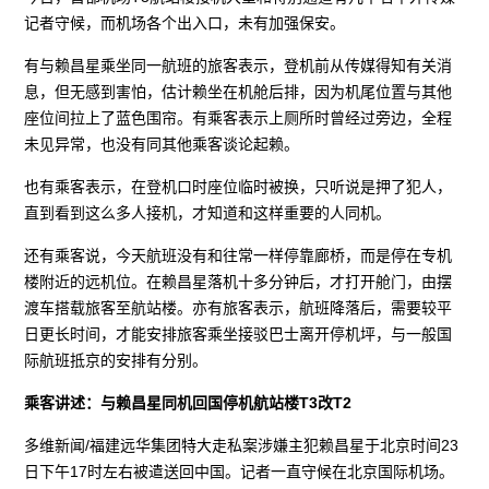
记者守候，而机场各个出入口，未有加强保安。
有与赖昌星乘坐同一航班的旅客表示，登机前从传媒得知有关消
息，但无感到害怕，估计赖坐在机舱后排，因为机尾位置与其他
座位间拉上了蓝色围帘。有乘客表示上厕所时曾经过旁边，全程
未见异常，也没有同其他乘客谈论起赖。
也有乘客表示，在登机口时座位临时被换，只听说是押了犯人，
直到看到这么多人接机，才知道和这样重要的人同机。
还有乘客说，今天航班没有和往常一样停靠廊桥，而是停在专机
楼附近的远机位。在赖昌星落机十多分钟后，才打开舱门，由摆
渡车搭载旅客至航站楼。亦有旅客表示，航班降落后，需要较平
日更长时间，才能安排旅客乘坐接驳巴士离开停机坪，与一般国
际航班抵京的安排有分别。
乘客讲述：与赖昌星同机回国停机航站楼T3改T2
多维新闻/福建远华集团特大走私案涉嫌主犯赖昌星于北京时间23
日下午17时左右被遣送回中国。记者一直守候在北京国际机场。