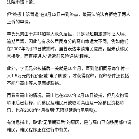
法院申请上诉。
但“终极上诉管道”在8月12日来到终点，最高法院法官拒绝了两人
上诉的申请。
李氏兄弟由于并非加拿大永久居民，只是以短期旅游签证入境、
逾期居留，因此与有永久居民身分的高山命运大不同，例如他们
在2007年2月23日被捕时，虽曾表达申请难民意愿，但未获移民
官接受，而直接进入“遣返前风险评估”程序。
此外，李氏兄弟被捕后一关就是18个月，直到他们同意每年付一
人1.5万元的代价配戴“电子脚镣”，才获得保释，保释条件还包括
不能与高山等人见面或联络。
再看看高山的情况，高山也在2007年2月16日被捕，但几次拘留
聆讯后已获释，而移民及难民局欲取消高山及一家移民资格聆
讯，也在2008年4月得到“无限期延后”(见另稿)。
有消息指出，聆讯“无限期延后”的原因，是与高山已向移民部申请
难民，难民程序正在进行中有关。