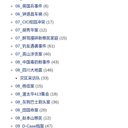
06_蒋国兵事件
(6)
06_钟道昌车祸
(5)
07_CIC校园冲突
(17)
07_胡秀华案
(12)
07_醉驾撞碎新移民家庭
(15)
07_钓友遇袭事件
(61)
07_高山涉贪案
(40)
08_中国毒奶粉事件
(43)
08_四川大地震
(146)
灾区采访队
(33)
08_杨佳案
(15)
08_渥太华413集会
(18)
08_灰狗巴士割头案
(36)
08_田园命案
(20)
08_赵本山移民
(12)
09_D-Case档案
(47)