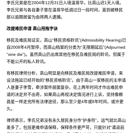
李氏兄弟是在2004年12月31日入境温哥华，比高山迟1天入境。
李氏兄弟与各自妻子曾在温哥华低调过日一段时间，直到被移民
部以逾期居留为由将两人逮捕。
改提难民申请 高山用拖字诀
移民及难民局证实，高山“移民资格聆讯”(Admissibility Hearing)已
自2008年4月暂停，而高山档案的分类为“无限期延后”(Adjourned
“sine die”)。虽然高山仍出席其他在移民及难民局的聆讯，但属于
不能公开的私人聆讯。
有移民律师分析，高山明显是向移民及难民局改提难民申请，来
设法拖延已经开始的“移民资格聆讯”。由于高山一家移民的主申请
人是妻子李雪，牵涉案件层面复杂，花上两年时间才作出难民申
请的决定并不出奇，如果高山再视决定情况进行上诉，坚持像赖
昌星一样走完所有法律途径，那么至少是4年或8年时间，或许更
久。
律师表示，李氏兄弟没有永久居民身分作“护身符”，运气就比高山
差多了，包括更难申请保释，保释条件更严苛，只能针对“遣返前