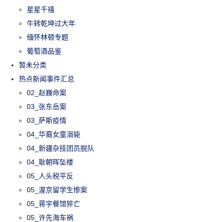
星星千禧
牛转乾坤过大年
缅怀林顿专题
葡萄酒品鉴
暂未分类
热点新闻事件汇总
02_赵巍命案
03_张东岳案
03_萨斯疫情
04_华裔女童溺毙
04_新疆杂技团员脱队
04_耿朝晖坠楼
05_人头税平反
05_渥京留学生惨案
05_蒋宇餐馆猝亡
05_许先海车祸