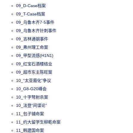
09_D-Case档案
09_T-Case档案
09_乌鲁木齐7·5事件
09_乌鲁木齐针刺事件
09_吉林通钢事件
09_弗州理工命案
09_甲型流感(H1N1)
09_红宝石酒楼结业
09_超市东主陈旺案
10_“太亚裔化”争议
10_G8-G20峰会
10_十字弩射杀案
10_法登“间谍论”
11_包子铺命案
11_约大留学生柳乾命案
11_韩建国命案