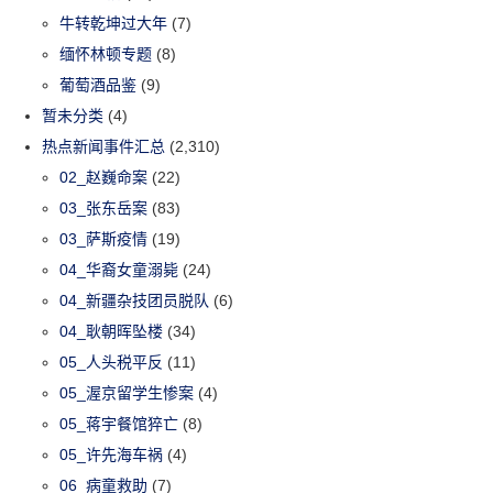
牛转乾坤过大年
(7)
缅怀林顿专题
(8)
葡萄酒品鉴
(9)
暂未分类
(4)
热点新闻事件汇总
(2,310)
02_赵巍命案
(22)
03_张东岳案
(83)
03_萨斯疫情
(19)
04_华裔女童溺毙
(24)
04_新疆杂技团员脱队
(6)
04_耿朝晖坠楼
(34)
05_人头税平反
(11)
05_渥京留学生惨案
(4)
05_蒋宇餐馆猝亡
(8)
05_许先海车祸
(4)
06_病童救助
(7)