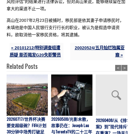
风险评估”的结果进行法律诉讼，但对高山来说，能够继续留在加
拿大的渠道不止一项。
高山在2007年2月23日被捕时，移民部是依其妻子申请移民时，
未填他是中国人民银行支行行长的职业，被认为是假造申请资
料，欲取消他一家移民资格，将其逮捕。
« 20101212/特别调查组遭
20020524/五月灿烂独属亚
质疑 能否揭发G20失职警员
裔 »
Related Posts
<
>
20260717/世界杯决赛
20260508/光影未散，
20260408/从《排华
要变超级碗？FIFA计划
故事仍在：Joseph Lau
案》到“现代排斥”历
30分钟中场秀打破足
与TorontoTV的二十三年
在重演？一场关于“