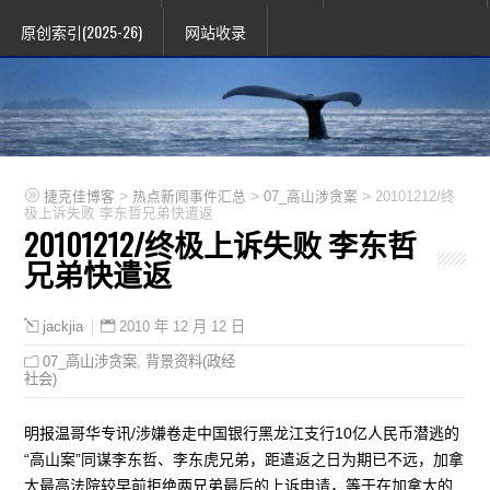
原创索引(2025-26)
网站收录
>
>
>
捷克佳博客
热点新闻事件汇总
07_高山涉贪案
20101212/终
极上诉失败 李东哲兄弟快遣返
20101212/终极上诉失败 李东哲
兄弟快遣返
2010 年 12 月 12 日
jackjia
07_高山涉贪案
,
背景资料(政经
社会)
明报温哥华专讯/涉嫌卷走中国银行黑龙江支行10亿人民币潜逃的
“高山案”同谋李东哲、李东虎兄弟，距遣返之日为期已不远，加拿
大最高法院较早前拒绝两兄弟最后的上诉申请，等于在加拿大的