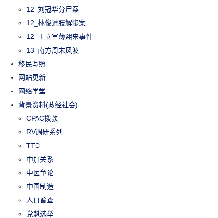
12_刘冠华分尸案
12_林俊遭肢解惨案
12_王立军薄熙来事件
13_南方周末风波
移民写照
网站更新
网络学堂
背景资料(政经社会)
CPAC拨款
RV调研系列
TTC
中加关系
中医争论
中国制造
人口普查
党魁选举