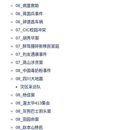
06_病童救助
06_蒋国兵事件
06_钟道昌车祸
07_CIC校园冲突
07_胡秀华案
07_醉驾撞碎新移民家庭
07_钓友遇袭事件
07_高山涉贪案
08_中国毒奶粉事件
08_四川大地震
灾区采访队
08_杨佳案
08_渥太华413集会
08_灰狗巴士割头案
08_田园命案
08_赵本山移民