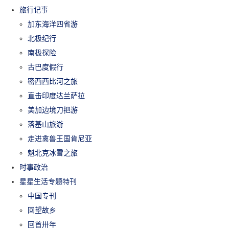
旅行记事
加东海洋四省游
北极纪行
南极探险
古巴度假行
密西西比河之旅
直击印度达兰萨拉
美加边境刀把游
落基山旅游
走进禽兽王国肯尼亚
魁北克冰雪之旅
时事政治
星星生活专题特刊
中国专刊
回望故乡
回首卅年