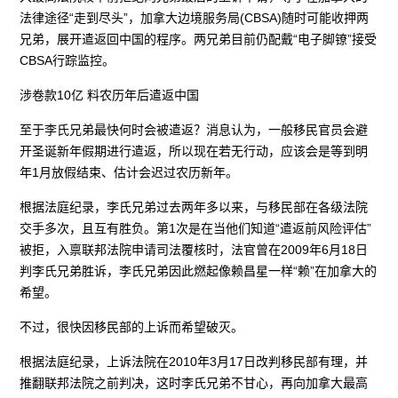
法律途径“走到尽头”，加拿大边境服务局(CBSA)随时可能收押两
兄弟，展开遣返回中国的程序。两兄弟目前仍配戴“电子脚镣”接受
CBSA行踪监控。
涉卷款10亿 料农历年后遣返中国
至于李氏兄弟最快何时会被遣返？消息认为，一般移民官员会避
开圣诞新年假期进行遣返，所以现在若无行动，应该会是等到明
年1月放假结束、估计会迟过农历新年。
根据法庭纪录，李氏兄弟过去两年多以来，与移民部在各级法院
交手多次，且互有胜负。第1次是在当他们知道“遣返前风险评估”
被拒，入禀联邦法院申请司法覆核时，法官曾在2009年6月18日
判李氏兄弟胜诉，李氏兄弟因此燃起像赖昌星一样“赖”在加拿大的
希望。
不过，很快因移民部的上诉而希望破灭。
根据法庭纪录，上诉法院在2010年3月17日改判移民部有理，并
推翻联邦法院之前判决，这时李氏兄弟不甘心，再向加拿大最高