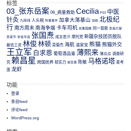
标签
03_张东岳案
Cecilia
中医
06_病童救助
PS3
北极纪
针灸
加拿大落基山
人头税
九段线
刑事案件
加航
行
南方周末
卡车司机
南海争端
同一首歌
双重国籍
圣诞灯屋
张国焘
新疆杂技团员脱队
成吉思汗
摩托党
圣诞节
安省市选
林俊
林顿
熊猫
熊猫外交
海航
温家宝
最低工资
栾菊杰
王立军
薄熙来
白求恩
葡萄酒品鉴
薄瓜瓜
调查研
赖昌星
马格诺塔
跨国抚养
陈敏
究
软实力
麦考
邹至蕙
龙虾
莲
功能
登录
条目feed
评论feed
WordPress.org