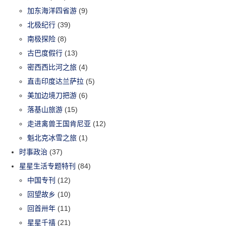
加东海洋四省游
(9)
北极纪行
(39)
南极探险
(8)
古巴度假行
(13)
密西西比河之旅
(4)
直击印度达兰萨拉
(5)
美加边境刀把游
(6)
落基山旅游
(15)
走进禽兽王国肯尼亚
(12)
魁北克冰雪之旅
(1)
时事政治
(37)
星星生活专题特刊
(84)
中国专刊
(12)
回望故乡
(10)
回首卅年
(11)
星星千禧
(21)