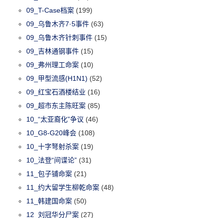
09_T-Case档案
(199)
09_乌鲁木齐7·5事件
(63)
09_乌鲁木齐针刺事件
(15)
09_吉林通钢事件
(15)
09_弗州理工命案
(10)
09_甲型流感(H1N1)
(52)
09_红宝石酒楼结业
(16)
09_超市东主陈旺案
(85)
10_“太亚裔化”争议
(46)
10_G8-G20峰会
(108)
10_十字弩射杀案
(19)
10_法登“间谍论”
(31)
11_包子铺命案
(21)
11_约大留学生柳乾命案
(48)
11_韩建国命案
(50)
12_刘冠华分尸案
(27)