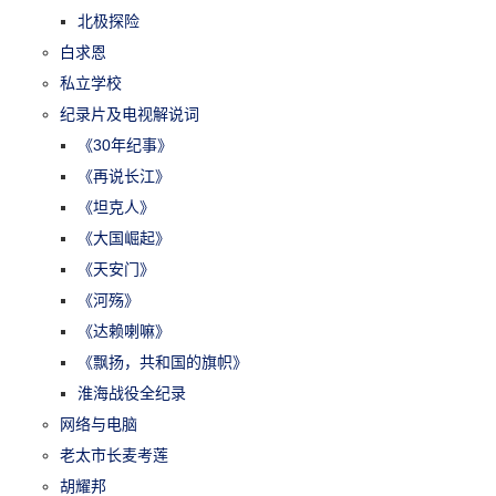
北极探险
白求恩
私立学校
纪录片及电视解说词
《30年纪事》
《再说长江》
《坦克人》
《大国崛起》
《天安门》
《河殇》
《达赖喇嘛》
《飘扬，共和国的旗帜》
淮海战役全纪录
网络与电脑
老太市长麦考莲
胡耀邦