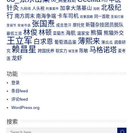
06_病童救助
PS3
北极纪
针灸
加拿大落基山
人头税
九段线
刑事案件
加航
行
南方周末
卡车司机
南海争端
同一首歌
双重国籍
圣诞灯屋
张国焘
新疆杂技团员脱队
成吉思汗
摩托党
圣诞节
安省市选
林俊
林顿
熊猫
熊猫外交
海航
温家宝
最低工资
栾菊杰
王立军
薄熙来
白求恩
葡萄酒品鉴
薄瓜瓜
调查研
赖昌星
马格诺塔
跨国抚养
陈敏
究
软实力
麦考
邹至蕙
龙虾
莲
功能
登录
条目feed
评论feed
WordPress.org
搜索