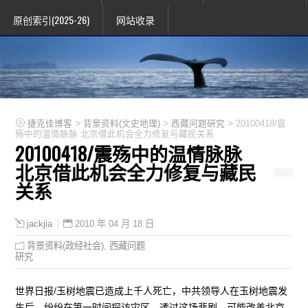
原创索引(2025-26)
网站收录
>
>
>
捷克佳博客
背景资料(文史地理)
西藏问题研究
20100418/震
殇中的温情脉脉 北京借此机会全力修复与藏民关系
20100418/震殇中的温情脉脉
北京借此机会全力修复与藏民
关系
2010 年 04 月 18 日
jackjia
背景资料(政经社会)
,
西藏问题
研究
世界日报/玉树地震已造成上千人死亡，中共领导人在玉树地震发
生后，纷纷在第一时间探访灾区，透过这场悲剧，可能改善北京