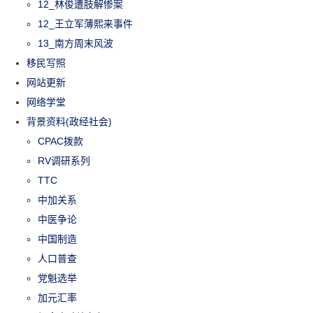
12_林俊遭肢解惨案
12_王立军薄熙来事件
13_南方周末风波
移民写照
网站更新
网络学堂
背景资料(政经社会)
CPAC拨款
RV调研系列
TTC
中加关系
中医争论
中国制造
人口普查
党魁选举
加元汇率