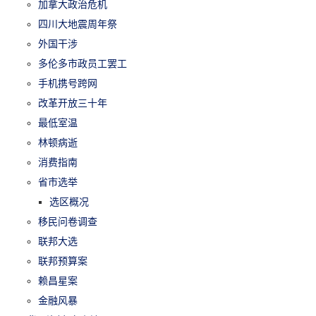
加拿大政治危机
四川大地震周年祭
外国干涉
多伦多市政员工罢工
手机携号跨网
改革开放三十年
最低室温
林顿病逝
消费指南
省市选举
选区概况
移民问卷调查
联邦大选
联邦预算案
赖昌星案
金融风暴