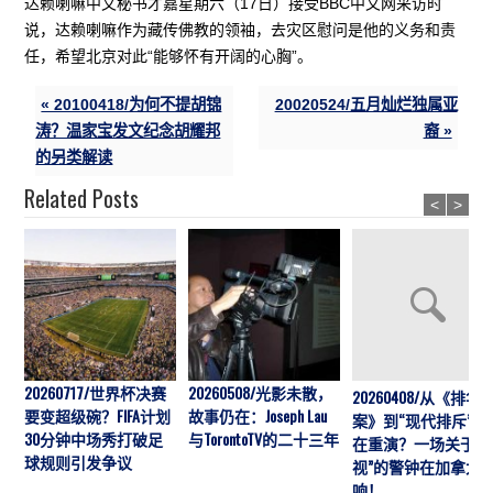
达赖喇嘛中文秘书才嘉星期六（17日）接受BBC中文网采访时
说，达赖喇嘛作为藏传佛教的领袖，去灾区慰问是他的义务和责
任，希望北京对此“能够怀有开阔的心胸”。
« 20100418/为何不提胡锦
20020524/五月灿烂独属亚
涛？温家宝发文纪念胡耀邦
裔 »
的另类解读
Related Posts
<
>
20260717/世界杯决赛
20260508/光影未散，
20260408/从《排华
要变超级碗？FIFA计划
故事仍在：Joseph Lau
案》到“现代排斥”历
30分钟中场秀打破足
与TorontoTV的二十三年
在重演？一场关于“
球规则引发争议
视”的警钟在加拿大
响！