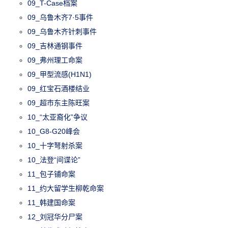
09_T-Case档案
09_乌鲁木齐7·5事件
09_乌鲁木齐针刺事件
09_吉林通钢事件
09_弗州理工命案
09_甲型流感(H1N1)
09_红宝石酒楼结业
09_超市东主陈旺案
10_“太亚裔化”争议
10_G8-G20峰会
10_十字弩射杀案
10_法登“间谍论”
11_包子铺命案
11_约大留学生柳乾命案
11_韩建国命案
12_刘冠华分尸案