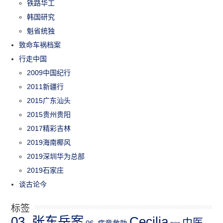
铁路华工
韩国研究
魁省统独
致命车祸档案
行走中国
2009中国纪行
2011新疆行
2015广东汕头
2015贵州贵阳
2017精彩吉林
2019海南椰风
2019深圳华为总部
2019石家庄
谈古论今
标签
03_张东岳案
Cecilia
中医