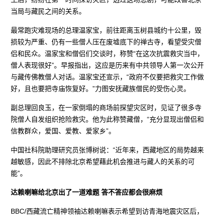
当局与藏民之间的关系。
最常跑灾难现场的总理温家宝，前往距离玉树县城约十公里，毁
损较为严重、仍有一些僧人压在废墟底下的禅古寺，看望受灾僧
侣和民众。温家宝和僧侣们交谈时，称赞“在这次抗震救灾当中，
僧人表现很好”。早报指出，这应是历来有中共领导人第一次公开
与藏传佛教僧人对话。温家宝还宣示，“政府不仅要把救灾工作做
好，且也要把寺庙恢复好。”力图安抚藏族僧民的受伤心灵。
副总理回良玉，在一家倒塌的商场前探望灾区时，见证了很多寺
院僧人自发组织抢险救灾。他为此称赞藏僧，“充分显现出僧侣和
信教群众，爱国、爱教、爱家乡”。
中国社科院助理研究员张博树说：“近年来，西藏地区的局势越来
越敏感，因此不排除北京希望藉此机会推进与藏人的关系的可
能”。
达赖喇嘛给北京出了一道难题 答不答应都会很麻烦
BBC/西藏流亡精神领袖达赖喇嘛表示希望到访青海地震灾区后，