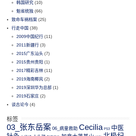
韩国研究
(10)
魁省统独
(66)
致命车祸档案
(25)
行走中国
(38)
2009中国纪行
(11)
2011新疆行
(3)
2015广东汕头
(7)
2015贵州贵阳
(1)
2017精彩吉林
(11)
2019海南椰风
(2)
2019深圳华为总部
(1)
2019石家庄
(2)
谈古论今
(4)
标签
03_张东岳案
Cecilia
中医
06_病童救助
PS3
北极纪
针灸