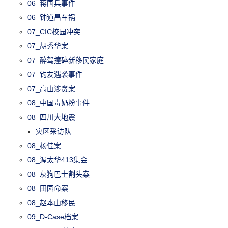
06_蒋国兵事件
06_钟道昌车祸
07_CIC校园冲突
07_胡秀华案
07_醉驾撞碎新移民家庭
07_钓友遇袭事件
07_高山涉贪案
08_中国毒奶粉事件
08_四川大地震
灾区采访队
08_杨佳案
08_渥太华413集会
08_灰狗巴士割头案
08_田园命案
08_赵本山移民
09_D-Case档案