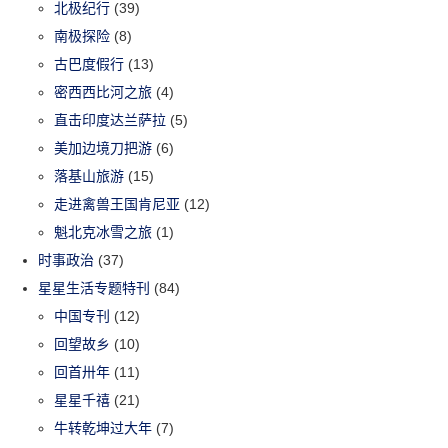
北极纪行
(39)
南极探险
(8)
古巴度假行
(13)
密西西比河之旅
(4)
直击印度达兰萨拉
(5)
美加边境刀把游
(6)
落基山旅游
(15)
走进禽兽王国肯尼亚
(12)
魁北克冰雪之旅
(1)
时事政治
(37)
星星生活专题特刊
(84)
中国专刊
(12)
回望故乡
(10)
回首卅年
(11)
星星千禧
(21)
牛转乾坤过大年
(7)