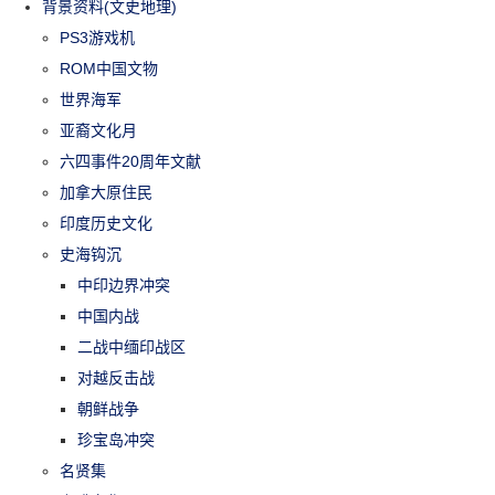
背景资料(文史地理)
PS3游戏机
ROM中国文物
世界海军
亚裔文化月
六四事件20周年文献
加拿大原住民
印度历史文化
史海钩沉
中印边界冲突
中国内战
二战中缅印战区
对越反击战
朝鲜战争
珍宝岛冲突
名贤集