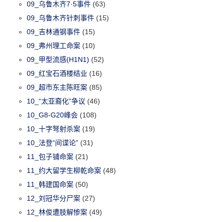
09_乌鲁木齐7·5事件
(63)
09_乌鲁木齐针刺事件
(15)
09_吉林通钢事件
(15)
09_弗州理工命案
(10)
09_甲型流感(H1N1)
(52)
09_红宝石酒楼结业
(16)
09_超市东主陈旺案
(85)
10_“太亚裔化”争议
(46)
10_G8-G20峰会
(108)
10_十字弩射杀案
(19)
10_法登“间谍论”
(31)
11_包子铺命案
(21)
11_约大留学生柳乾命案
(48)
11_韩建国命案
(50)
12_刘冠华分尸案
(27)
12_林俊遭肢解惨案
(49)