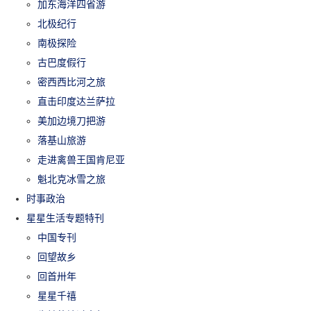
加东海洋四省游
北极纪行
南极探险
古巴度假行
密西西比河之旅
直击印度达兰萨拉
美加边境刀把游
落基山旅游
走进禽兽王国肯尼亚
魁北克冰雪之旅
时事政治
星星生活专题特刊
中国专刊
回望故乡
回首卅年
星星千禧