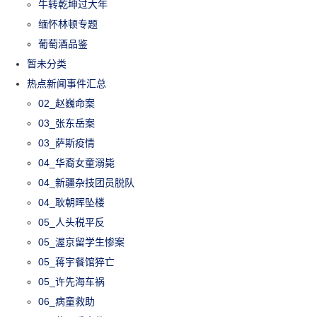
牛转乾坤过大年
缅怀林顿专题
葡萄酒品鉴
暂未分类
热点新闻事件汇总
02_赵巍命案
03_张东岳案
03_萨斯疫情
04_华裔女童溺毙
04_新疆杂技团员脱队
04_耿朝晖坠楼
05_人头税平反
05_渥京留学生惨案
05_蒋宇餐馆猝亡
05_许先海车祸
06_病童救助