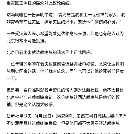
重灾区玉树县的民众对此议论纷纷。
达赖喇嘛在一份声明中说：“青海省是我和上一世班禅的家乡，我
非常希望前往灾区，满足灾民的渴求，安抚他们创伤的心灵。”
一些受灾藏人表示希望能看见达赖喇嘛来访，但是也有藏人认为
北京根本不可能批准。
北京目前尚未就达赖喇嘛的请求作出正式回应。
一位年轻的喇嘛在救灾帐篷前告诉路透社电视说，北京让达赖喇
嘛到灾区来的话，他们就有信念，同时也可以让他给死者们超度
一下。
但是另一名在临时就餐点帮忙的僧人则对法新社说，他不太相信
北京会批准达赖喇嘛来访。这位喇嘛认同达赖喇嘛是他们的领
袖，但是这个话题太敏感。
法新社星期天（4月18日）的报道称，虽然玉树县城结古镇内仍有
不少藏民悬挂达赖喇嘛肖像，但是他们都不太愿意谈达赖喇嘛。