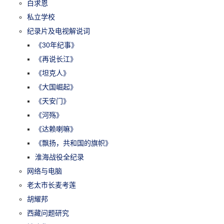
白求恩
私立学校
纪录片及电视解说词
《30年纪事》
《再说长江》
《坦克人》
《大国崛起》
《天安门》
《河殇》
《达赖喇嘛》
《飘扬，共和国的旗帜》
淮海战役全纪录
网络与电脑
老太市长麦考莲
胡耀邦
西藏问题研究