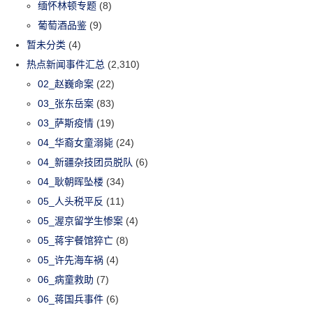
缅怀林顿专题
(8)
葡萄酒品鉴
(9)
暂未分类
(4)
热点新闻事件汇总
(2,310)
02_赵巍命案
(22)
03_张东岳案
(83)
03_萨斯疫情
(19)
04_华裔女童溺毙
(24)
04_新疆杂技团员脱队
(6)
04_耿朝晖坠楼
(34)
05_人头税平反
(11)
05_渥京留学生惨案
(4)
05_蒋宇餐馆猝亡
(8)
05_许先海车祸
(4)
06_病童救助
(7)
06_蒋国兵事件
(6)