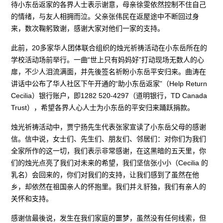
待小东岳返家的各界人士表示谢意，母亲徐雯依然控制不住自己
的情绪，与友人相拥而泣。父亲张伟民在返屋途中不断回过身
来，数次鞠躬致谢，感谢大家对他们一家的支持。
此前，20多家华人团体联合组织的烛光祈祷活动在小东岳所在的
学校活动场前举行。一曲“世上只有妈妈好”打动现场无数人的心
扉，不少人泪流满面，并先後签名祈盼小东岳平安归来。曲涛在
讲话中公布了华人社区下午开通的“助小东岳返家”（Help Return
Cecilia）银行账户，即1282 520-4297（道明银行，TD Canada
Trust），希望各界人心人士为小东岳的平安归来踊跃捐款。
烛光祈祷活动中，贾宁扬先生代表张家宣读了小东岳父母的感谢
信。信中说，女士们、先生们、朋友们、邻居们：对你们为我们
全家所作的这一切，我们表示非常感谢，在这黑暗的五天里，你
们的烛光点亮了我们对未来的希望，我们坚信张小小（Cecilia 的
乳名）会回来的，你们对我们的支持，让我们感到了虽然在他
乡，却依然在祖国亲人的怀抱里。我们并え豻独，我们有亲人的
关怀和支持。
感谢信最後说，发生在我们家庭的噩梦，虽然没有任何线索，但