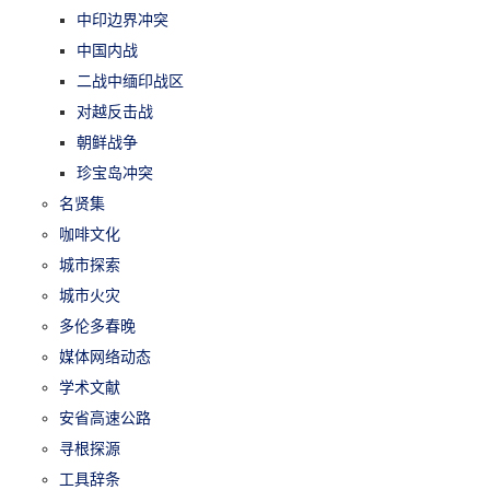
中印边界冲突
中国内战
二战中缅印战区
对越反击战
朝鲜战争
珍宝岛冲突
名贤集
咖啡文化
城市探索
城市火灾
多伦多春晚
媒体网络动态
学术文献
安省高速公路
寻根探源
工具辞条