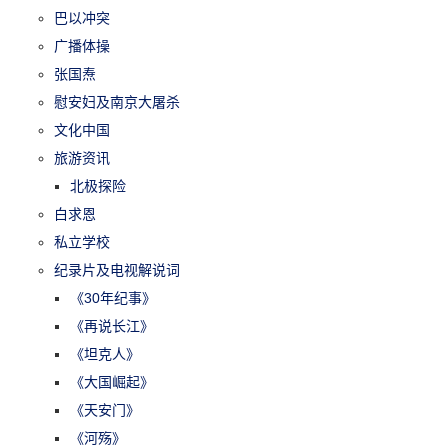
巴以冲突
广播体操
张国焘
慰安妇及南京大屠杀
文化中国
旅游资讯
北极探险
白求恩
私立学校
纪录片及电视解说词
《30年纪事》
《再说长江》
《坦克人》
《大国崛起》
《天安门》
《河殇》