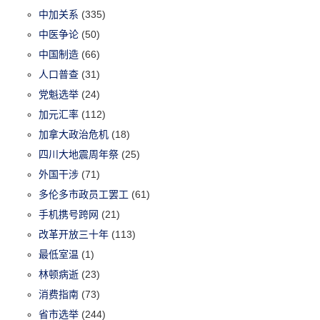
中加关系
(335)
中医争论
(50)
中国制造
(66)
人口普查
(31)
党魁选举
(24)
加元汇率
(112)
加拿大政治危机
(18)
四川大地震周年祭
(25)
外国干涉
(71)
多伦多市政员工罢工
(61)
手机携号跨网
(21)
改革开放三十年
(113)
最低室温
(1)
林顿病逝
(23)
消费指南
(73)
省市选举
(244)