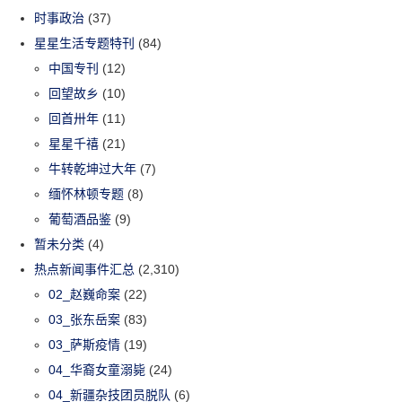
时事政治
(37)
星星生活专题特刊
(84)
中国专刊
(12)
回望故乡
(10)
回首卅年
(11)
星星千禧
(21)
牛转乾坤过大年
(7)
缅怀林顿专题
(8)
葡萄酒品鉴
(9)
暂未分类
(4)
热点新闻事件汇总
(2,310)
02_赵巍命案
(22)
03_张东岳案
(83)
03_萨斯疫情
(19)
04_华裔女童溺毙
(24)
04_新疆杂技团员脱队
(6)