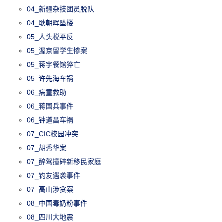
04_新疆杂技团员脱队
04_耿朝晖坠楼
05_人头税平反
05_渥京留学生惨案
05_蒋宇餐馆猝亡
05_许先海车祸
06_病童救助
06_蒋国兵事件
06_钟道昌车祸
07_CIC校园冲突
07_胡秀华案
07_醉驾撞碎新移民家庭
07_钓友遇袭事件
07_高山涉贪案
08_中国毒奶粉事件
08_四川大地震