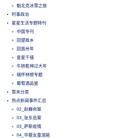
魁北克冰雪之旅
时事政治
星星生活专题特刊
中国专刊
回望故乡
回首卅年
星星千禧
牛转乾坤过大年
缅怀林顿专题
葡萄酒品鉴
暂未分类
热点新闻事件汇总
02_赵巍命案
03_张东岳案
03_萨斯疫情
04_华裔女童溺毙