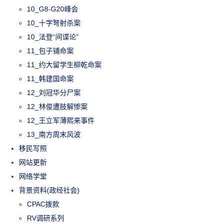
10_G8-G20峰会
10_十字弩射杀案
10_法登“间谍论”
11_包子铺命案
11_约大留学生柳乾命案
11_韩建国命案
12_刘冠华分尸案
12_林俊遭肢解惨案
12_王立军薄熙来事件
13_南方周末风波
移民写照
网站更新
网络学堂
背景资料(政经社会)
CPAC拨款
RV调研系列