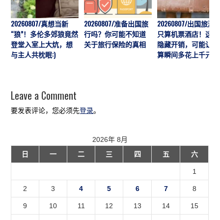
20260807/真想当新
20260807/准备出国旅
20260807/出国旅游
“狼”！多伦多郊狼竟然
行吗？你可能不知道
只算机票酒店！这7
登堂入室上大炕，想
关于旅行保险的真相
隐藏开销，可能让预
与主人共枕眠:)
算瞬间多花上千元
Leave a Comment
要发表评论，您必须先
登录
。
2026年 8月
日
一
二
三
四
五
六
1
2
3
4
5
6
7
8
9
10
11
12
13
14
15