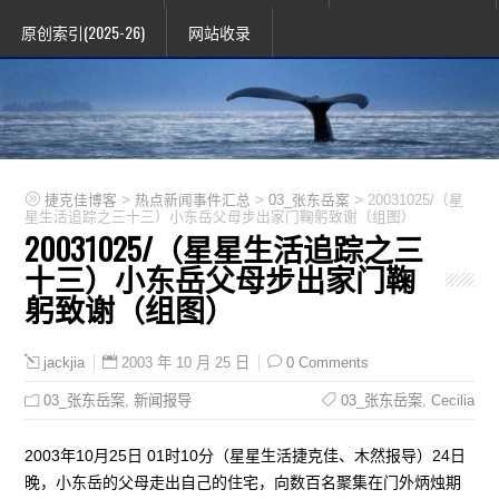
原创索引(2025-26)
网站收录
>
>
>
捷克佳博客
热点新闻事件汇总
03_张东岳案
20031025/（星
星生活追踪之三十三）小东岳父母步出家门鞠躬致谢（组图）
20031025/（星星生活追踪之三
十三）小东岳父母步出家门鞠
躬致谢（组图）
2003 年 10 月 25 日
0 Comments
jackjia
03_张东岳案
,
新闻报导
03_张东岳案
,
Cecilia
2003年10月25日 01时10分（星星生活捷克佳、木然报导）24日
晚，小东岳的父母走出自己的住宅，向数百名聚集在门外炳烛期