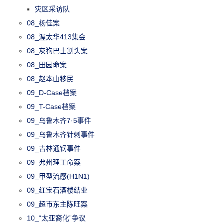
灾区采访队
08_杨佳案
08_渥太华413集会
08_灰狗巴士割头案
08_田园命案
08_赵本山移民
09_D-Case档案
09_T-Case档案
09_乌鲁木齐7·5事件
09_乌鲁木齐针刺事件
09_吉林通钢事件
09_弗州理工命案
09_甲型流感(H1N1)
09_红宝石酒楼结业
09_超市东主陈旺案
10_“太亚裔化”争议