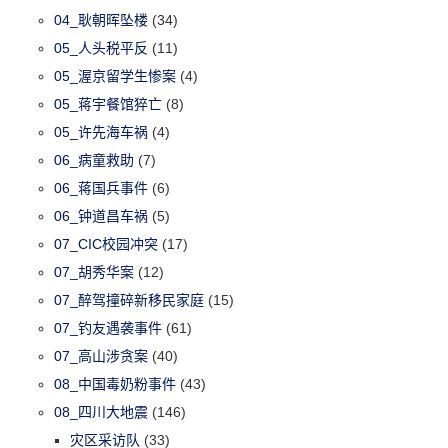
04_耿朝晖坠楼
(34)
05_人头税平反
(11)
05_渥京留学生惨案
(4)
05_蒋宇餐馆猝亡
(8)
05_许先海车祸
(4)
06_病童救助
(7)
06_蒋国兵事件
(6)
06_钟道昌车祸
(5)
07_CIC校园冲突
(17)
07_胡秀华案
(12)
07_醉驾撞碎新移民家庭
(15)
07_钓友遇袭事件
(61)
07_高山涉贪案
(40)
08_中国毒奶粉事件
(43)
08_四川大地震
(146)
灾区采访队
(33)