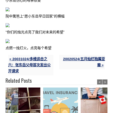
小东岳伤心的母亲徐雯
院中篱笆上“愿小东岳早日回家”的横幅
“你们的烛光点亮了我们对未来的希望”
点燃一烛灯火，点亮每个希望
« 20031024/多维追击之
20020524/五月灿烂独属亚
六：张东岳父母首次发出公
裔 »
开请求
Related Posts
<
>