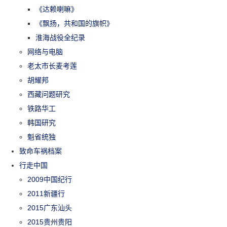
《达赖喇嘛》
《飘扬，共和国的旗帜》
淮海战役全纪录
网络与电脑
老太市长麦考莲
胡耀邦
西藏问题研究
铁路华工
韩国研究
魁省统独
致命车祸档案
行走中国
2009中国纪行
2011新疆行
2015广东汕头
2015贵州贵阳