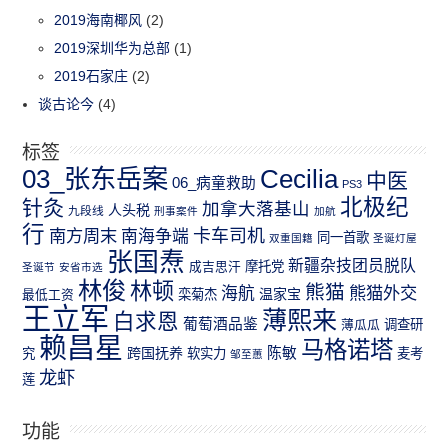
2019海南椰风
(2)
2019深圳华为总部
(1)
2019石家庄
(2)
谈古论今
(4)
标签
03_张东岳案
Cecilia
中医
06_病童救助
PS3
北极纪
针灸
加拿大落基山
人头税
九段线
刑事案件
加航
行
南方周末
卡车司机
南海争端
同一首歌
双重国籍
圣诞灯屋
张国焘
新疆杂技团员脱队
成吉思汗
摩托党
圣诞节
安省市选
林俊
林顿
熊猫
熊猫外交
海航
温家宝
最低工资
栾菊杰
王立军
薄熙来
白求恩
葡萄酒品鉴
薄瓜瓜
调查研
赖昌星
马格诺塔
跨国抚养
陈敏
究
软实力
麦考
邹至蕙
龙虾
莲
功能