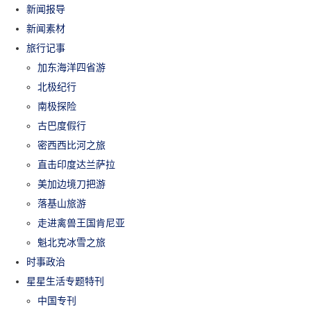
新闻报导
新闻素材
旅行记事
加东海洋四省游
北极纪行
南极探险
古巴度假行
密西西比河之旅
直击印度达兰萨拉
美加边境刀把游
落基山旅游
走进禽兽王国肯尼亚
魁北克冰雪之旅
时事政治
星星生活专题特刊
中国专刊