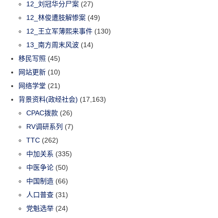
12_刘冠华分尸案
(27)
12_林俊遭肢解惨案
(49)
12_王立军薄熙来事件
(130)
13_南方周末风波
(14)
移民写照
(45)
网站更新
(10)
网络学堂
(21)
背景资料(政经社会)
(17,163)
CPAC拨款
(26)
RV调研系列
(7)
TTC
(262)
中加关系
(335)
中医争论
(50)
中国制造
(66)
人口普查
(31)
党魁选举
(24)