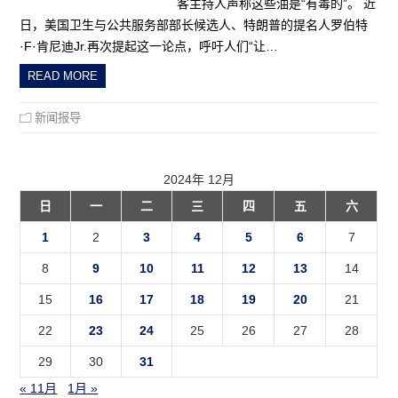
客主持人声称这些油是“有毒的”。 近
日，美国卫生与公共服务部部长候选人、特朗普的提名人罗伯特
·F·肯尼迪Jr.再次提起这一论点，呼吁人们“让…
READ MORE
新闻报导
2024年 12月
日
一
二
三
四
五
六
1
2
3
4
5
6
7
8
9
10
11
12
13
14
15
16
17
18
19
20
21
22
23
24
25
26
27
28
29
30
31
« 11月
1月 »