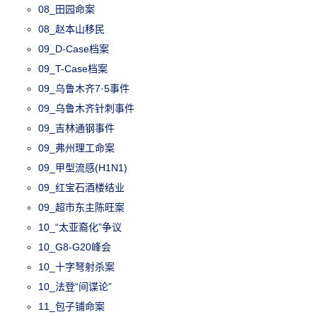
08_田园命案
08_赵本山移民
09_D-Case档案
09_T-Case档案
09_乌鲁木齐7·5事件
09_乌鲁木齐针刺事件
09_吉林通钢事件
09_弗州理工命案
09_甲型流感(H1N1)
09_红宝石酒楼结业
09_超市东主陈旺案
10_“太亚裔化”争议
10_G8-G20峰会
10_十字弩射杀案
10_法登“间谍论”
11_包子铺命案