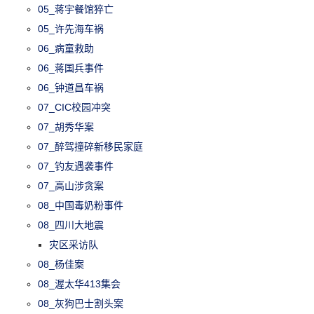
05_蒋宇餐馆猝亡
05_许先海车祸
06_病童救助
06_蒋国兵事件
06_钟道昌车祸
07_CIC校园冲突
07_胡秀华案
07_醉驾撞碎新移民家庭
07_钓友遇袭事件
07_高山涉贪案
08_中国毒奶粉事件
08_四川大地震
灾区采访队
08_杨佳案
08_渥太华413集会
08_灰狗巴士割头案