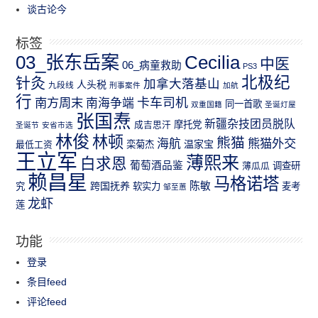
谈古论今
标签
03_张东岳案
Cecilia
中医
06_病童救助
PS3
北极纪
针灸
加拿大落基山
人头税
九段线
刑事案件
加航
行
南方周末
卡车司机
南海争端
同一首歌
双重国籍
圣诞灯屋
张国焘
新疆杂技团员脱队
成吉思汗
摩托党
圣诞节
安省市选
林俊
林顿
熊猫
熊猫外交
海航
温家宝
最低工资
栾菊杰
王立军
薄熙来
白求恩
葡萄酒品鉴
薄瓜瓜
调查研
赖昌星
马格诺塔
跨国抚养
陈敏
究
软实力
麦考
邹至蕙
龙虾
莲
功能
登录
条目feed
评论feed