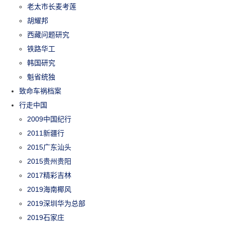
老太市长麦考莲
胡耀邦
西藏问题研究
铁路华工
韩国研究
魁省统独
致命车祸档案
行走中国
2009中国纪行
2011新疆行
2015广东汕头
2015贵州贵阳
2017精彩吉林
2019海南椰风
2019深圳华为总部
2019石家庄