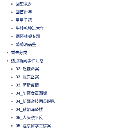
回望故乡
回首卅年
星星千禧
牛转乾坤过大年
缅怀林顿专题
葡萄酒品鉴
暂未分类
热点新闻事件汇总
02_赵巍命案
03_张东岳案
03_萨斯疫情
04_华裔女童溺毙
04_新疆杂技团员脱队
04_耿朝晖坠楼
05_人头税平反
05_渥京留学生惨案