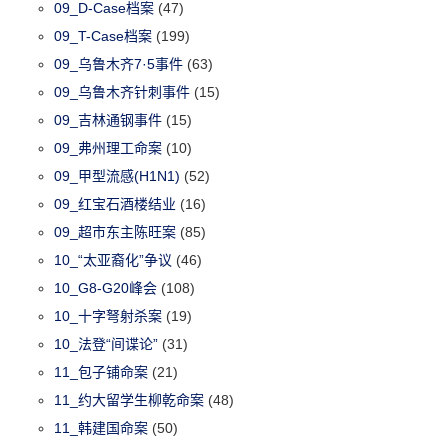
09_D-Case档案
(47)
09_T-Case档案
(199)
09_乌鲁木齐7·5事件
(63)
09_乌鲁木齐针刺事件
(15)
09_吉林通钢事件
(15)
09_弗州理工命案
(10)
09_甲型流感(H1N1)
(52)
09_红宝石酒楼结业
(16)
09_超市东主陈旺案
(85)
10_“太亚裔化”争议
(46)
10_G8-G20峰会
(108)
10_十字弩射杀案
(19)
10_法登“间谍论”
(31)
11_包子铺命案
(21)
11_约大留学生柳乾命案
(48)
11_韩建国命案
(50)