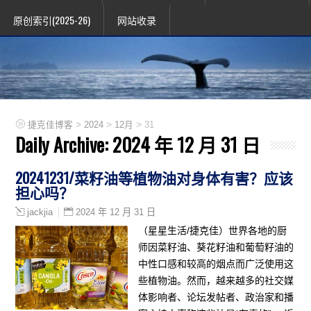
原创索引(2025-26)
网站收录
>
>
>
捷克佳博客
2024
12月
31
Daily Archive:
2024 年 12 月 31 日
20241231/菜籽油等植物油对身体有害？应该
担心吗？
2024 年 12 月 31 日
jackjia
（星星生活/捷克佳）世界各地的厨
师因菜籽油、葵花籽油和葡萄籽油的
中性口感和较高的烟点而广泛使用这
些植物油。然而，越来越多的社交媒
体影响者、论坛发帖者、政治家和播