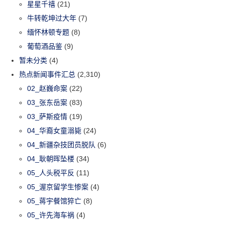
星星千禧
(21)
牛转乾坤过大年
(7)
缅怀林顿专题
(8)
葡萄酒品鉴
(9)
暂未分类
(4)
热点新闻事件汇总
(2,310)
02_赵巍命案
(22)
03_张东岳案
(83)
03_萨斯疫情
(19)
04_华裔女童溺毙
(24)
04_新疆杂技团员脱队
(6)
04_耿朝晖坠楼
(34)
05_人头税平反
(11)
05_渥京留学生惨案
(4)
05_蒋宇餐馆猝亡
(8)
05_许先海车祸
(4)