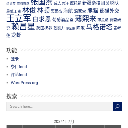
张国焘
新疆杂技团员脱队
成吉思汗
摩托党
圣诞节
安省市选
林俊
林顿
熊猫
熊猫外交
海航
温家宝
最低工资
栾菊杰
王立军
薄熙来
白求恩
葡萄酒品鉴
薄瓜瓜
调查研
赖昌星
马格诺塔
跨国抚养
陈敏
究
软实力
麦考
邹至蕙
龙虾
莲
功能
登录
条目feed
评论feed
WordPress.org
搜索
2024年 7月