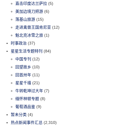
直击印度达兰萨拉
(5)
美加边境刀把游
(6)
落基山旅游
(15)
走进禽兽王国肯尼亚
(12)
魁北克冰雪之旅
(1)
时事政治
(37)
星星生活专题特刊
(84)
中国专刊
(12)
回望故乡
(10)
回首卅年
(11)
星星千禧
(21)
牛转乾坤过大年
(7)
缅怀林顿专题
(8)
葡萄酒品鉴
(9)
暂未分类
(4)
热点新闻事件汇总
(2,310)