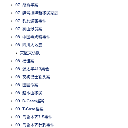
07_胡秀华案
07_醉驾撞碎新移民家庭
07_钓友遇袭事件
07_高山涉贪案
08_中国毒奶粉事件
08_四川大地震
灾区采访队
08_杨佳案
08_渥太华413集会
08_灰狗巴士割头案
08_田园命案
08_赵本山移民
09_D-Case档案
09_T-Case档案
09_乌鲁木齐7·5事件
09_乌鲁木齐针刺事件