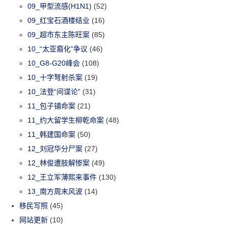
09_甲型流感(H1N1)
(52)
09_红宝石酒楼结业
(16)
09_超市东主陈旺案
(85)
10_“太亚裔化”争议
(46)
10_G8-G20峰会
(108)
10_十字弩射杀案
(19)
10_法登“间谍论”
(31)
11_包子铺命案
(21)
11_约大留学生柳乾命案
(48)
11_韩建国命案
(50)
12_刘冠华分尸案
(27)
12_林俊遭肢解惨案
(49)
12_王立军薄熙来事件
(130)
13_南方周末风波
(14)
移民写照
(45)
网站更新
(10)