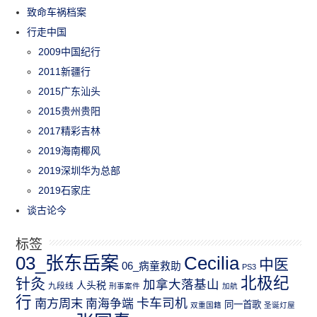
致命车祸档案
行走中国
2009中国纪行
2011新疆行
2015广东汕头
2015贵州贵阳
2017精彩吉林
2019海南椰风
2019深圳华为总部
2019石家庄
谈古论今
标签
03_张东岳案
Cecilia
中医
06_病童救助
PS3
北极纪
针灸
加拿大落基山
人头税
九段线
刑事案件
加航
行
南方周末
卡车司机
南海争端
同一首歌
双重国籍
圣诞灯屋