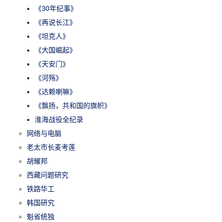
《30年纪事》
《再说长江》
《坦克人》
《大国崛起》
《天安门》
《河殇》
《达赖喇嘛》
《飘扬，共和国的旗帜》
淮海战役全纪录
网络与电脑
老太市长麦考莲
胡耀邦
西藏问题研究
铁路华工
韩国研究
魁省统独