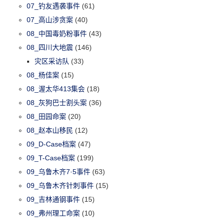
07_钓友遇袭事件
(61)
07_高山涉贪案
(40)
08_中国毒奶粉事件
(43)
08_四川大地震
(146)
灾区采访队
(33)
08_杨佳案
(15)
08_渥太华413集会
(18)
08_灰狗巴士割头案
(36)
08_田园命案
(20)
08_赵本山移民
(12)
09_D-Case档案
(47)
09_T-Case档案
(199)
09_乌鲁木齐7·5事件
(63)
09_乌鲁木齐针刺事件
(15)
09_吉林通钢事件
(15)
09_弗州理工命案
(10)