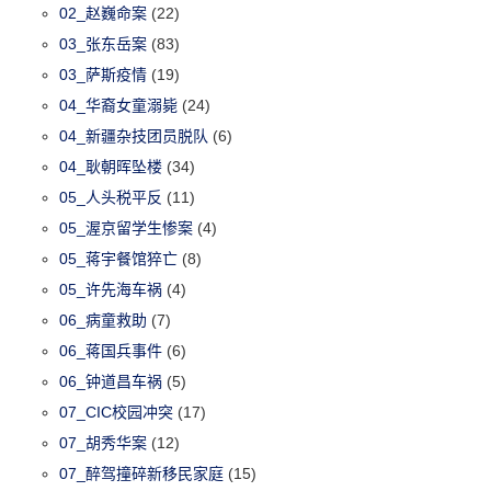
02_赵巍命案
(22)
03_张东岳案
(83)
03_萨斯疫情
(19)
04_华裔女童溺毙
(24)
04_新疆杂技团员脱队
(6)
04_耿朝晖坠楼
(34)
05_人头税平反
(11)
05_渥京留学生惨案
(4)
05_蒋宇餐馆猝亡
(8)
05_许先海车祸
(4)
06_病童救助
(7)
06_蒋国兵事件
(6)
06_钟道昌车祸
(5)
07_CIC校园冲突
(17)
07_胡秀华案
(12)
07_醉驾撞碎新移民家庭
(15)