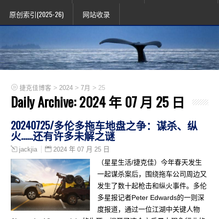
原创索引(2025-26)
网站收录
>
>
>
捷克佳博客
2024
7月
25
Daily Archive:
2024 年 07 月 25 日
20240725/多伦多拖车地盘之争：谋杀、纵
火……还有许多未解之谜
2024 年 07 月 25 日
jackjia
（星星生活/捷克佳）今年春天发生
一起谋杀案后，围绕拖车公司周边又
发生了数十起枪击和纵火事件。多伦
多星报记者Peter Edwards的一则深
度报道，通过一位江湖中关键人物