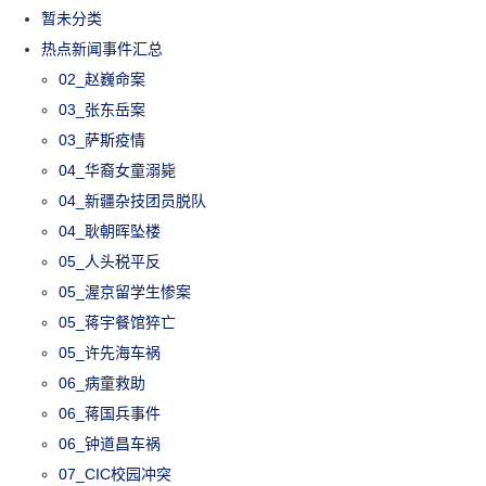
暂未分类
热点新闻事件汇总
02_赵巍命案
03_张东岳案
03_萨斯疫情
04_华裔女童溺毙
04_新疆杂技团员脱队
04_耿朝晖坠楼
05_人头税平反
05_渥京留学生惨案
05_蒋宇餐馆猝亡
05_许先海车祸
06_病童救助
06_蒋国兵事件
06_钟道昌车祸
07_CIC校园冲突