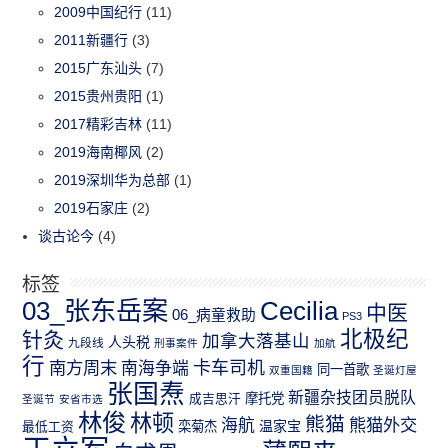
2009中国纪行
(11)
2011新疆行
(3)
2015广东汕头
(7)
2015贵州贵阳
(1)
2017精彩吉林
(11)
2019海南椰风
(2)
2019深圳华为总部
(1)
2019石家庄
(2)
谈古论今
(4)
标签
03_张东岳案
Cecilia
中医
06_病童救助
PS3
北极纪
针灸
加拿大落基山
人头税
九段线
刑事案件
加航
行
南方周末
卡车司机
南海争端
同一首歌
双重国籍
圣诞灯屋
张国焘
新疆杂技团员脱队
成吉思汗
摩托党
圣诞节
安省市选
林俊
林顿
熊猫
熊猫外交
海航
温家宝
最低工资
栾菊杰