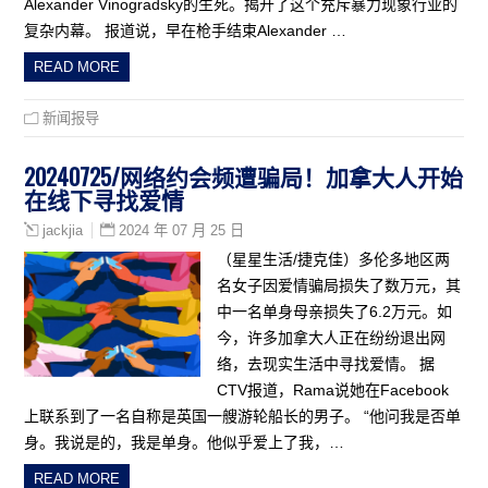
Alexander Vinogradsky的生死。揭开了这个充斥暴力现象行业的
复杂内幕。 报道说，早在枪手结束Alexander …
READ MORE
新闻报导
20240725/网络约会频遭骗局！加拿大人开始
在线下寻找爱情
2024 年 07 月 25 日
jackjia
（星星生活/捷克佳）多伦多地区两
名女子因爱情骗局损失了数万元，其
中一名单身母亲损失了6.2万元。如
今，许多加拿大人正在纷纷退出网
络，去现实生活中寻找爱情。 据
CTV报道，Rama说她在Facebook
上联系到了一名自称是英国一艘游轮船长的男子。 “他问我是否单
身。我说是的，我是单身。他似乎爱上了我，…
READ MORE