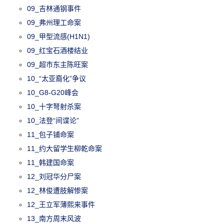
09_吉林通钢事件
09_弗州理工命案
09_甲型流感(H1N1)
09_红宝石酒楼结业
09_超市东主陈旺案
10_“太亚裔化”争议
10_G8-G20峰会
10_十字弩射杀案
10_法登“间谍论”
11_包子铺命案
11_约大留学生柳乾命案
11_韩建国命案
12_刘冠华分尸案
12_林俊遭肢解惨案
12_王立军薄熙来事件
13_南方周末风波