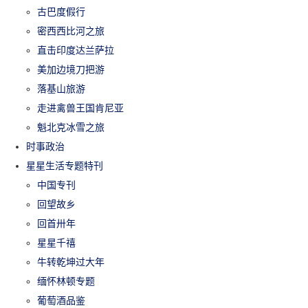
古巴度假行
密西西比河之旅
直击印度达兰萨拉
美加边境刀把游
落基山旅游
走进禽兽王国肯尼亚
魁北克冰雪之旅
时事政治
星星生活专题特刊
中国专刊
回望故乡
回首卅年
星星千禧
牛转乾坤过大年
缅怀林顿专题
葡萄酒品鉴