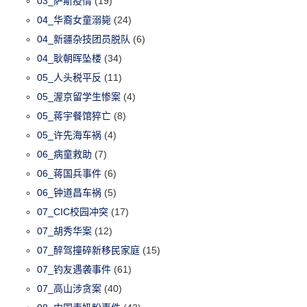
03_萨斯疫情
(19)
04_华裔女童溺毙
(24)
04_新疆杂技团员脱队
(6)
04_耿朝晖坠楼
(34)
05_人头税平反
(11)
05_渥京留学生惨案
(4)
05_蒋宇餐馆猝亡
(8)
05_许先海车祸
(4)
06_病童救助
(7)
06_蒋国兵事件
(6)
06_钟道昌车祸
(5)
07_CIC校园冲突
(17)
07_胡秀华案
(12)
07_醉驾撞碎新移民家庭
(15)
07_钓友遇袭事件
(61)
07_高山涉贪案
(40)