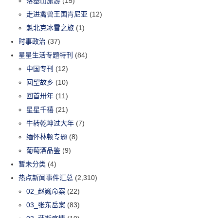
落基山旅游
(15)
走进禽兽王国肯尼亚
(12)
魁北克冰雪之旅
(1)
时事政治
(37)
星星生活专题特刊
(84)
中国专刊
(12)
回望故乡
(10)
回首卅年
(11)
星星千禧
(21)
牛转乾坤过大年
(7)
缅怀林顿专题
(8)
葡萄酒品鉴
(9)
暂未分类
(4)
热点新闻事件汇总
(2,310)
02_赵巍命案
(22)
03_张东岳案
(83)