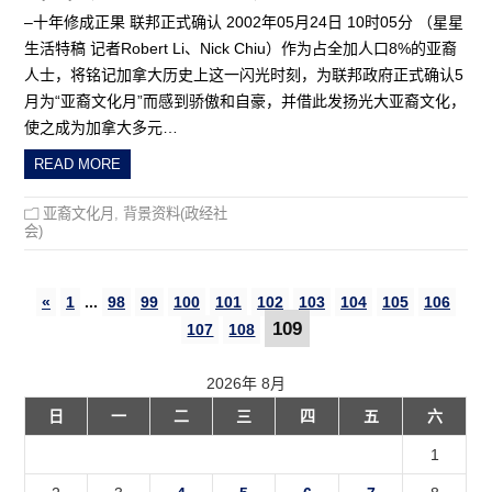
–十年修成正果 联邦正式确认 2002年05月24日 10时05分 （星星
生活特稿 记者Robert Li、Nick Chiu）作为占全加人口8%的亚裔
人士，将铭记加拿大历史上这一闪光时刻，为联邦政府正式确认5
月为“亚裔文化月”而感到骄傲和自豪，并借此发扬光大亚裔文化，
使之成为加拿大多元…
READ MORE
亚裔文化月
,
背景资料(政经社
会)
«
1
...
98
99
100
101
102
103
104
105
106
109
107
108
2026年 8月
日
一
二
三
四
五
六
1