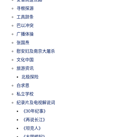
寻根探源
工具辞条
巴以冲突
广播体操
张国焘
慰安妇及南京大屠杀
文化中国
旅游资讯
北极探险
白求恩
私立学校
纪录片及电视解说词
《30年纪事》
《再说长江》
《坦克人》
《大国崛起》