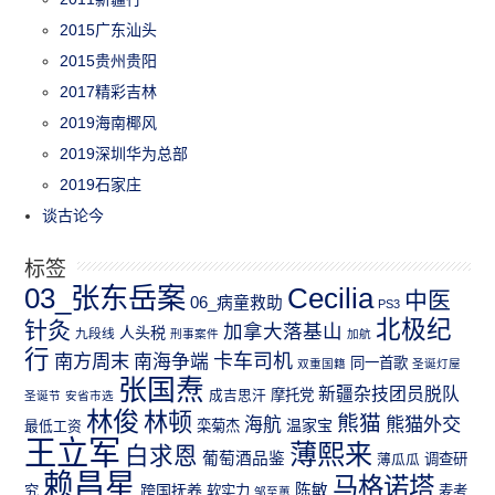
2015广东汕头
2015贵州贵阳
2017精彩吉林
2019海南椰风
2019深圳华为总部
2019石家庄
谈古论今
标签
03_张东岳案
Cecilia
中医
06_病童救助
PS3
北极纪
针灸
加拿大落基山
人头税
九段线
刑事案件
加航
行
南方周末
卡车司机
南海争端
同一首歌
双重国籍
圣诞灯屋
张国焘
新疆杂技团员脱队
成吉思汗
摩托党
圣诞节
安省市选
林俊
林顿
熊猫
熊猫外交
海航
温家宝
最低工资
栾菊杰
王立军
薄熙来
白求恩
葡萄酒品鉴
薄瓜瓜
调查研
赖昌星
马格诺塔
跨国抚养
陈敏
究
软实力
麦考
邹至蕙