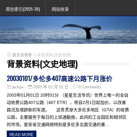
原创索引(2025-26)
网站收录
>
捷克佳博客
背景资料(文史地理)
背景资料(文史地理)
20030101/多伦多407高速公路下月涨价
2003 年 01 月 01 日
0 Comments
jackjia
2003年01月01日 20时01分 （星星生活专讯）世界上唯一的全自
动收费公路407公路（407 ETR），将自2月1日起加价，以改善
路况及增辟新的车道。 这条贯穿大多伦多地区（GTA）的收费
公路，主要服务于每日的上班通勤族，此间的工业园区和相邻区
的市场，是安省交通网络特别是多伦多北面交通的重…
READ MORE