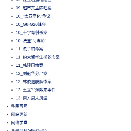
09_超市东主陈旺案
10_“太亚裔化”争议
10_G8-G20峰会
10_十字弩射杀案
10_法登“间谍论”
11_包子铺命案
11_约大留学生柳乾命案
11_韩建国命案
12_刘冠华分尸案
12_林俊遭肢解惨案
12_王立军薄熙来事件
13_南方周末风波
移民写照
网站更新
网络学堂
背景资料(政经社会)