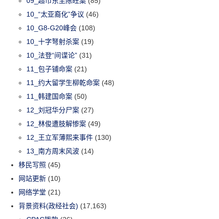
09_超市东主陈旺案
(85)
10_“太亚裔化”争议
(46)
10_G8-G20峰会
(108)
10_十字弩射杀案
(19)
10_法登“间谍论”
(31)
11_包子铺命案
(21)
11_约大留学生柳乾命案
(48)
11_韩建国命案
(50)
12_刘冠华分尸案
(27)
12_林俊遭肢解惨案
(49)
12_王立军薄熙来事件
(130)
13_南方周末风波
(14)
移民写照
(45)
网站更新
(10)
网络学堂
(21)
背景资料(政经社会)
(17,163)