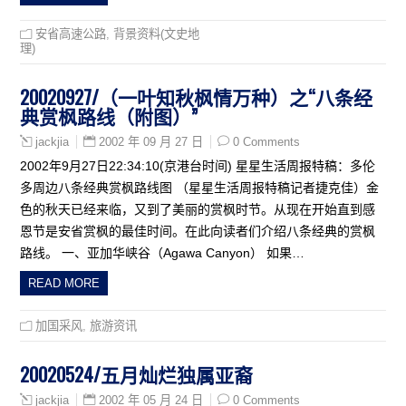
安省高速公路
,
背景资料(文史地
理)
20020927/（一叶知秋枫情万种）之“八条经
典赏枫路线（附图）”
2002 年 09 月 27 日
0 Comments
jackjia
2002年9月27日22:34:10(京港台时间) 星星生活周报特稿：多伦
多周边八条经典赏枫路线图 （星星生活周报特稿记者捷克佳）金
色的秋天已经来临，又到了美丽的赏枫时节。从现在开始直到感
恩节是安省赏枫的最佳时间。在此向读者们介绍八条经典的赏枫
路线。 一、亚加华峡谷（Agawa Canyon） 如果…
READ MORE
加国采风
,
旅游资讯
20020524/五月灿烂独属亚裔
2002 年 05 月 24 日
0 Comments
jackjia