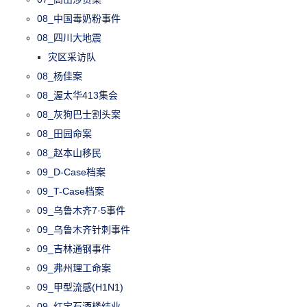
08_中国毒奶粉事件
08_四川大地震
灾区采访队
08_杨佳案
08_渥太华413集会
08_灰狗巴士割头案
08_田园命案
08_赵本山移民
09_D-Case档案
09_T-Case档案
09_乌鲁木齐7·5事件
09_乌鲁木齐针刺事件
09_吉林通钢事件
09_弗州理工命案
09_甲型流感(H1N1)
09_红宝石酒楼结业