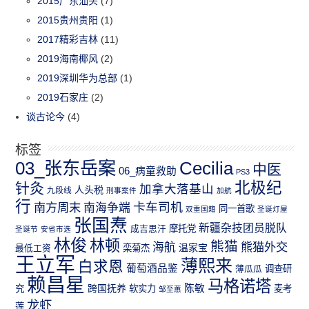
2015广东汕头
(7)
2015贵州贵阳
(1)
2017精彩吉林
(11)
2019海南椰风
(2)
2019深圳华为总部
(1)
2019石家庄
(2)
谈古论今
(4)
标签
03_张东岳案
Cecilia
中医
06_病童救助
PS3
北极纪
针灸
加拿大落基山
人头税
九段线
刑事案件
加航
行
南方周末
卡车司机
南海争端
同一首歌
双重国籍
圣诞灯屋
张国焘
新疆杂技团员脱队
成吉思汗
摩托党
圣诞节
安省市选
林俊
林顿
熊猫
熊猫外交
海航
温家宝
最低工资
栾菊杰
王立军
薄熙来
白求恩
葡萄酒品鉴
薄瓜瓜
调查研
赖昌星
马格诺塔
跨国抚养
陈敏
究
软实力
麦考
邹至蕙
龙虾
莲