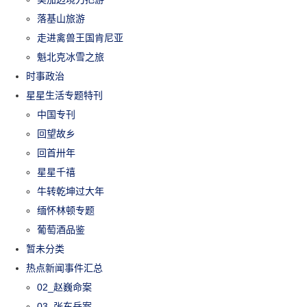
落基山旅游
走进禽兽王国肯尼亚
魁北克冰雪之旅
时事政治
星星生活专题特刊
中国专刊
回望故乡
回首卅年
星星千禧
牛转乾坤过大年
缅怀林顿专题
葡萄酒品鉴
暂未分类
热点新闻事件汇总
02_赵巍命案
03_张东岳案