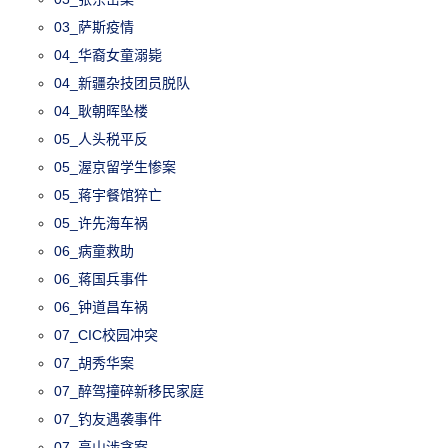
03_萨斯疫情
04_华裔女童溺毙
04_新疆杂技团员脱队
04_耿朝晖坠楼
05_人头税平反
05_渥京留学生惨案
05_蒋宇餐馆猝亡
05_许先海车祸
06_病童救助
06_蒋国兵事件
06_钟道昌车祸
07_CIC校园冲突
07_胡秀华案
07_醉驾撞碎新移民家庭
07_钓友遇袭事件
07_高山涉贪案