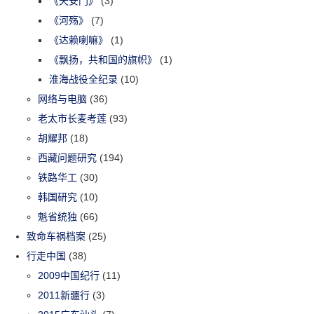
《天安门》
(3)
《河殇》
(7)
《达赖喇嘛》
(1)
《飘扬，共和国的旗帜》
(1)
淮海战役全纪录
(10)
网络与电脑
(36)
老太市长麦考莲
(93)
胡耀邦
(18)
西藏问题研究
(194)
铁路华工
(30)
韩国研究
(10)
魁省统独
(66)
致命车祸档案
(25)
行走中国
(38)
2009中国纪行
(11)
2011新疆行
(3)