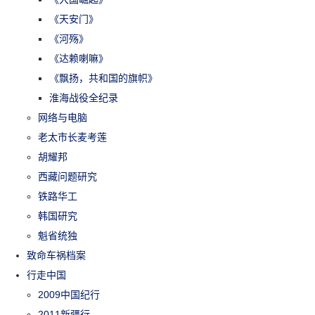
《天安门》
《河殇》
《达赖喇嘛》
《飘扬，共和国的旗帜》
淮海战役全纪录
网络与电脑
老太市长麦考莲
胡耀邦
西藏问题研究
铁路华工
韩国研究
魁省统独
致命车祸档案
行走中国
2009中国纪行
2011新疆行