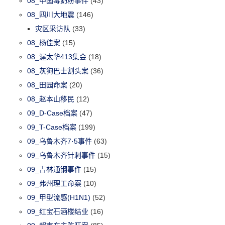
08_中国毒奶粉事件
(43)
08_四川大地震
(146)
灾区采访队
(33)
08_杨佳案
(15)
08_渥太华413集会
(18)
08_灰狗巴士割头案
(36)
08_田园命案
(20)
08_赵本山移民
(12)
09_D-Case档案
(47)
09_T-Case档案
(199)
09_乌鲁木齐7·5事件
(63)
09_乌鲁木齐针刺事件
(15)
09_吉林通钢事件
(15)
09_弗州理工命案
(10)
09_甲型流感(H1N1)
(52)
09_红宝石酒楼结业
(16)