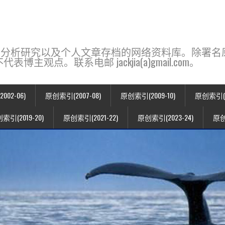
base，一个用于新闻分析研究以及个人文章存档的网络资料库。除
点。联系电邮 jackjia(a)gmail.com。
02-06)
原创索引(2007-08)
原创索引(2009-10)
原创索引(20
索引(2019-20)
原创索引(2021-22)
原创索引(2023-24)
原创