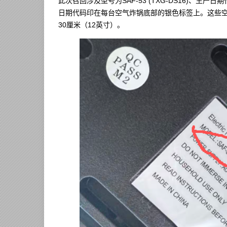
此次召回涉及型号为SAF-53 (TXG-DS16)、生产日
日期代码印在每台空气炸锅底部的银色标签上。这些空气
30厘米（12英寸）。