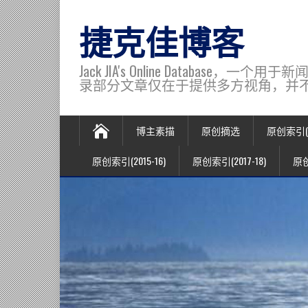
捷克佳博客
Jack JIA's Online Data
录部分文章仅在于提供多方视角，并不代表博主观
博主素描
原创摘选
原创索引(20
原创索引(2015-16)
原创索引(2017-18)
原创