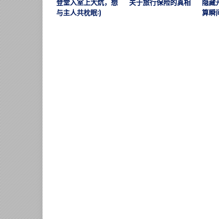
登堂入室上大炕，想
关于旅行保险的真相
隐藏
与主人共枕眠:)
算瞬