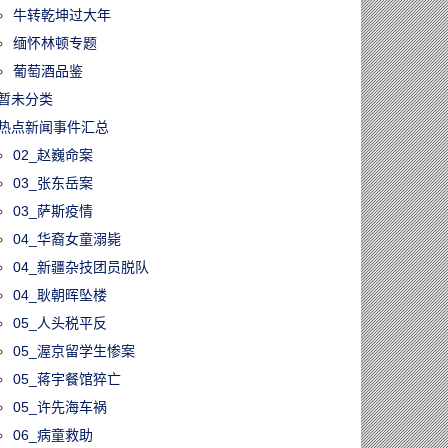
牛转乾坤过大年
缅怀林顿专题
葡萄酒品鉴
暂未分类
热点新闻事件汇总
02_赵巍命案
03_张东岳案
03_萨斯疫情
04_华裔女童溺毙
04_新疆杂技团员脱队
04_耿朝晖坠楼
05_人头税平反
05_渥京留学生惨案
05_蒋宇餐馆猝亡
05_许先海车祸
06_病童救助