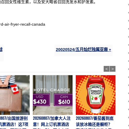
内召回女性维生素，以及安大略省召回洗发水和护发素。
d-air-fryer-recall-canada
战
20020524/五月灿烂独属亚裔 »
<
>
60807/出国旅游别
20260807/加拿大人注
20260807/番茄酱到底
202
机票酒店！这7项
意！网上订机票酒店
该放冰箱还是橱柜？
价一年