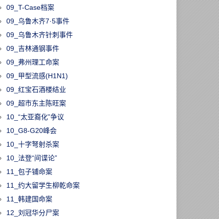
09_T-Case档案
09_乌鲁木齐7·5事件
09_乌鲁木齐针刺事件
09_吉林通钢事件
09_弗州理工命案
09_甲型流感(H1N1)
09_红宝石酒楼结业
09_超市东主陈旺案
10_“太亚裔化”争议
10_G8-G20峰会
10_十字弩射杀案
10_法登“间谍论”
11_包子铺命案
11_约大留学生柳乾命案
60806/大多伦多房
11_韩建国命案
跌4.5%！越来
12_刘冠华分尸案