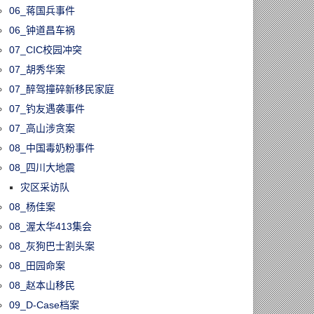
06_蒋国兵事件
06_钟道昌车祸
07_CIC校园冲突
07_胡秀华案
07_醉驾撞碎新移民家庭
07_钓友遇袭事件
07_高山涉贪案
08_中国毒奶粉事件
08_四川大地震
灾区采访队
08_杨佳案
08_渥太华413集会
08_灰狗巴士割头案
08_田园命案
08_赵本山移民
09_D-Case档案