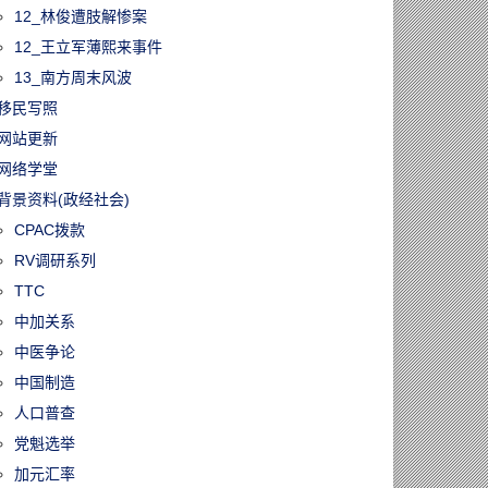
经济学家开始
12_林俊遭肢解惨案
加拿大楼市或已
”
12_王立军薄熙来事件
13_南方周末风波
移民写照
网站更新
网络学堂
背景资料(政经社会)
CPAC拨款
RV调研系列
TTC
中加关系
中医争论
中国制造
人口普查
党魁选举
加元汇率