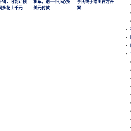
开销，可能让预
租车，别一不小心按
亨氏终于给出官方答
越多
间多花上千元
美元付款
案
说：
“触底