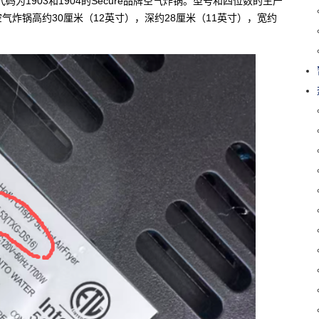
期代码为1903和1904的Secure品牌空气炸锅。型号和四位数的生产
炸锅高约30厘米（12英寸），深约28厘米（11英寸），宽约