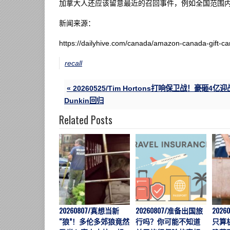
加拿大人还应该留意最近的召回事件，例如全国范围
新闻来源：
https://dailyhive.com/canada/amazon-canada-gift-car
recall
« 20260525/Tim Hortons打响保卫战！豪砸4亿迎
Dunkin回归
Related Posts
20260807/真想当新
20260807/准备出国旅
202
“狼”！多伦多郊狼竟然
行吗？你可能不知道
只算