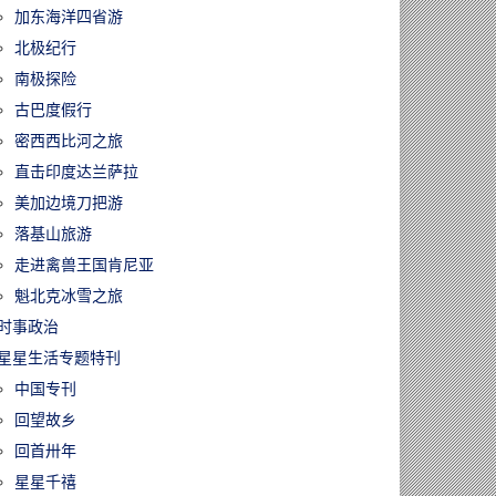
加东海洋四省游
北极纪行
南极探险
古巴度假行
密西西比河之旅
直击印度达兰萨拉
美加边境刀把游
落基山旅游
走进禽兽王国肯尼亚
魁北克冰雪之旅
时事政治
星星生活专题特刊
中国专刊
回望故乡
回首卅年
星星千禧