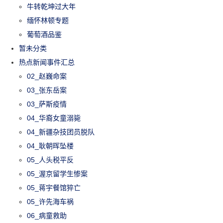
牛转乾坤过大年
缅怀林顿专题
葡萄酒品鉴
暂未分类
热点新闻事件汇总
02_赵巍命案
03_张东岳案
03_萨斯疫情
04_华裔女童溺毙
04_新疆杂技团员脱队
04_耿朝晖坠楼
05_人头税平反
05_渥京留学生惨案
05_蒋宇餐馆猝亡
05_许先海车祸
06_病童救助