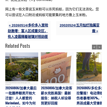
网上有一些文章说玉米粉可以杀死蚂蚁，因为它们无法消化。您
可以尝试在入口附近或蚂蚁可能聚集的地方撒上玉米粉。
« 20260514/多伦多入室抢
20020524/五月灿烂独属亚
劫激增：富人区成重灾区，
裔 »
有人凌晨隔着玻璃对视劫匪
Related Posts
<
>
20260806/加拿大最后
20260806/加拿大政客
20260805/多伦多急
一批圈养鲸类开始大
薪水完胜美国！最新
拉警报！电动滑板车
迁徙！人人都爱的
报告：纳税人却没得
伤者暴增365%，10
Marineland，如今为何
到更好回报
男孩成最大受害群体