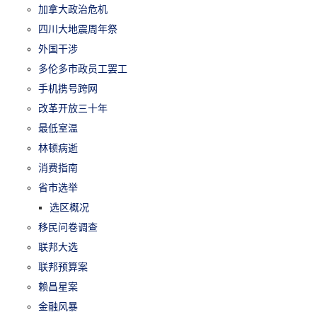
加拿大政治危机
四川大地震周年祭
外国干涉
多伦多市政员工罢工
手机携号跨网
改革开放三十年
最低室温
林顿病逝
消费指南
省市选举
选区概况
移民问卷调查
联邦大选
联邦预算案
赖昌星案
金融风暴