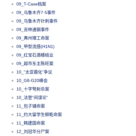
09_T-Case档案
09_乌鲁木齐7·5事件
09_乌鲁木齐针刺事件
09_吉林通钢事件
09_弗州理工命案
09_甲型流感(H1N1)
09_红宝石酒楼结业
09_超市东主陈旺案
10_“太亚裔化”争议
10_G8-G20峰会
10_十字弩射杀案
10_法登“间谍论”
11_包子铺命案
11_约大留学生柳乾命案
11_韩建国命案
12_刘冠华分尸案