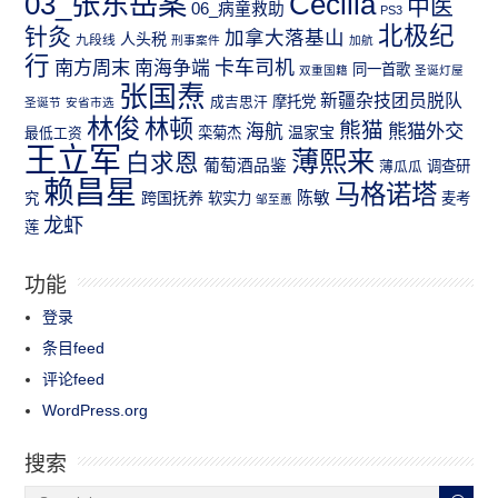
03_张东岳案
Cecilia
中医
06_病童救助
PS3
北极纪
针灸
加拿大落基山
人头税
九段线
刑事案件
加航
行
南方周末
卡车司机
南海争端
同一首歌
双重国籍
圣诞灯屋
张国焘
新疆杂技团员脱队
成吉思汗
摩托党
圣诞节
安省市选
林俊
林顿
熊猫
熊猫外交
海航
温家宝
最低工资
栾菊杰
王立军
薄熙来
白求恩
葡萄酒品鉴
薄瓜瓜
调查研
赖昌星
马格诺塔
跨国抚养
陈敏
究
软实力
麦考
邹至蕙
龙虾
莲
功能
登录
条目feed
评论feed
WordPress.org
搜索