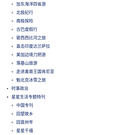
加东海洋四省游
北极纪行
南极探险
古巴度假行
密西西比河之旅
直击印度达兰萨拉
美加边境刀把游
落基山旅游
走进禽兽王国肯尼亚
魁北克冰雪之旅
时事政治
星星生活专题特刊
中国专刊
回望故乡
回首卅年
星星千禧