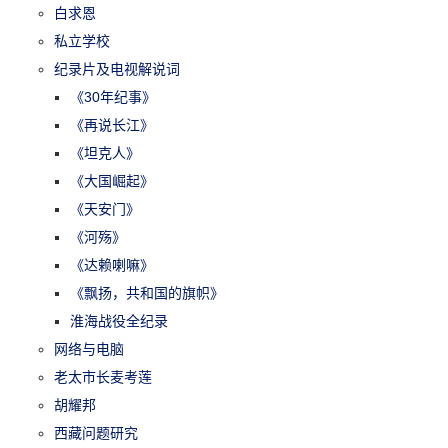
白求恩
私立学校
纪录片及电视解说词
《30年纪事》
《再说长江》
《坦克人》
《大国崛起》
《天安门》
《河殇》
《达赖喇嘛》
《飘扬，共和国的旗帜》
淮海战役全纪录
网络与电脑
老太市长麦考莲
胡耀邦
西藏问题研究