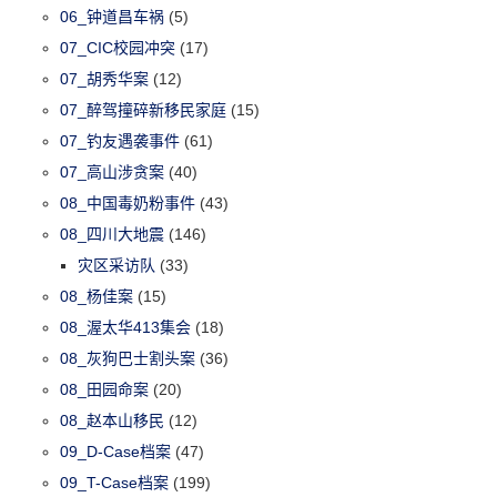
06_钟道昌车祸
(5)
07_CIC校园冲突
(17)
07_胡秀华案
(12)
07_醉驾撞碎新移民家庭
(15)
07_钓友遇袭事件
(61)
07_高山涉贪案
(40)
08_中国毒奶粉事件
(43)
08_四川大地震
(146)
灾区采访队
(33)
08_杨佳案
(15)
08_渥太华413集会
(18)
08_灰狗巴士割头案
(36)
08_田园命案
(20)
08_赵本山移民
(12)
09_D-Case档案
(47)
09_T-Case档案
(199)