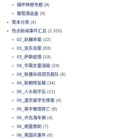
缅怀林顿专题
(8)
葡萄酒品鉴
(9)
暂未分类
(4)
热点新闻事件汇总
(2,310)
02_赵巍命案
(22)
03_张东岳案
(83)
03_萨斯疫情
(19)
04_华裔女童溺毙
(24)
04_新疆杂技团员脱队
(6)
04_耿朝晖坠楼
(34)
05_人头税平反
(11)
05_渥京留学生惨案
(4)
05_蒋宇餐馆猝亡
(8)
05_许先海车祸
(4)
06_病童救助
(7)
06_蒋国兵事件
(6)