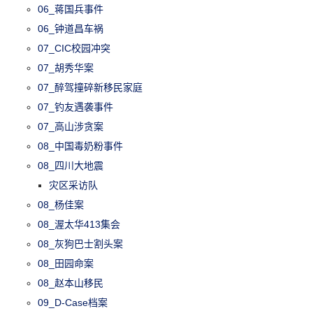
06_蒋国兵事件
06_钟道昌车祸
07_CIC校园冲突
07_胡秀华案
07_醉驾撞碎新移民家庭
07_钓友遇袭事件
07_高山涉贪案
08_中国毒奶粉事件
08_四川大地震
灾区采访队
08_杨佳案
08_渥太华413集会
08_灰狗巴士割头案
08_田园命案
08_赵本山移民
09_D-Case档案