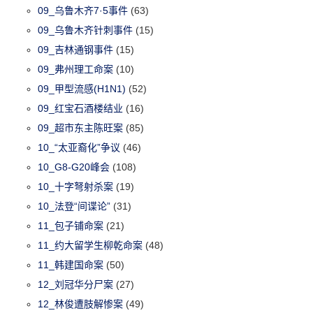
09_乌鲁木齐7·5事件
(63)
09_乌鲁木齐针刺事件
(15)
09_吉林通钢事件
(15)
09_弗州理工命案
(10)
09_甲型流感(H1N1)
(52)
09_红宝石酒楼结业
(16)
09_超市东主陈旺案
(85)
10_“太亚裔化”争议
(46)
10_G8-G20峰会
(108)
10_十字弩射杀案
(19)
10_法登“间谍论”
(31)
11_包子铺命案
(21)
11_约大留学生柳乾命案
(48)
11_韩建国命案
(50)
12_刘冠华分尸案
(27)
12_林俊遭肢解惨案
(49)