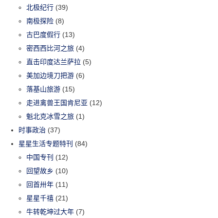
北极纪行
(39)
南极探险
(8)
古巴度假行
(13)
密西西比河之旅
(4)
直击印度达兰萨拉
(5)
美加边境刀把游
(6)
落基山旅游
(15)
走进禽兽王国肯尼亚
(12)
魁北克冰雪之旅
(1)
时事政治
(37)
星星生活专题特刊
(84)
中国专刊
(12)
回望故乡
(10)
回首卅年
(11)
星星千禧
(21)
牛转乾坤过大年
(7)