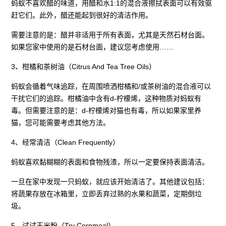
蚂蚁不喜欢醋的味道，用醋和水1:1的混合液擦拭表面可以有效驱
赶它们。此外，醋还能起到很好的清洁作用。
需要注意的是：醋并非适用于所有表面，尤其是天然石材台面。
如果您家中使用的是石材台面，建议您考虑使用……
3、柑橘和茶树油（Citrus And Tea Tree Oils）
蚂蚁会循着气味追踪，在周围喷洒柑橘和/或茶树油的混合液可以
干扰它们的追踪。柑橘油中含有d-柠檬烯，这种物质对蚂蚁有
毒。但需要注意的是：d-柠檬烯对猫也有毒，所以如果家里养
猫，您可能需要考虑其他方法。
4、经常清洁（Clean Frequently）
蚂蚁喜欢黏糊糊的表面和食物残渣，所以一定要保持表面清洁。
一旦在家中发现一只蚂蚁，就应该开始清洁了。其他建议包括：
将蔬果存放在冰箱里，立即丢弃过熟的水果和蔬菜，定期倒垃
圾。
5、试试玉米粉（Try Cornmeal）