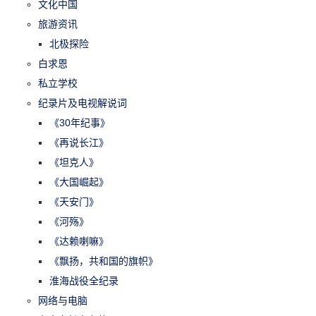
文化中国
旅游资讯
北极探险
白求恩
私立学校
纪录片及电视解说词
《30年纪事》
《再说长江》
《坦克人》
《大国崛起》
《天安门》
《河殇》
《达赖喇嘛》
《飘扬，共和国的旗帜》
淮海战役全纪录
网络与电脑