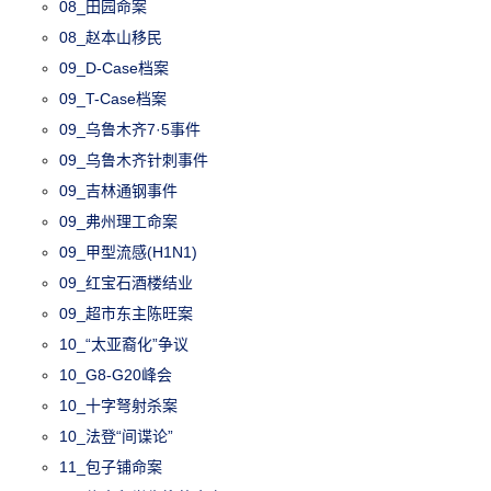
08_田园命案
08_赵本山移民
09_D-Case档案
09_T-Case档案
09_乌鲁木齐7·5事件
09_乌鲁木齐针刺事件
09_吉林通钢事件
09_弗州理工命案
09_甲型流感(H1N1)
09_红宝石酒楼结业
09_超市东主陈旺案
10_“太亚裔化”争议
10_G8-G20峰会
10_十字弩射杀案
10_法登“间谍论”
11_包子铺命案