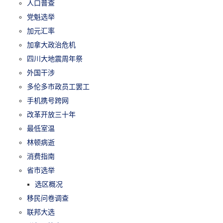
人口普查
党魁选举
加元汇率
加拿大政治危机
四川大地震周年祭
外国干涉
多伦多市政员工罢工
手机携号跨网
改革开放三十年
最低室温
林顿病逝
消费指南
省市选举
选区概况
移民问卷调查
联邦大选