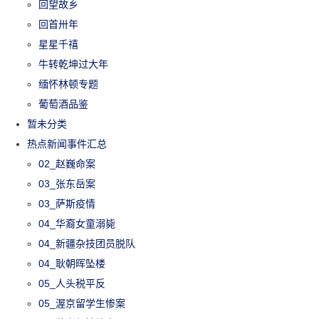
回望故乡
回首卅年
星星千禧
牛转乾坤过大年
缅怀林顿专题
葡萄酒品鉴
暂未分类
热点新闻事件汇总
02_赵巍命案
03_张东岳案
03_萨斯疫情
04_华裔女童溺毙
04_新疆杂技团员脱队
04_耿朝晖坠楼
05_人头税平反
05_渥京留学生惨案