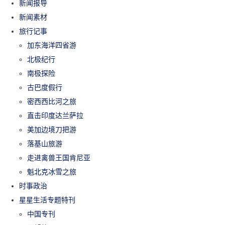
新闻报导
新闻素材
旅行记事
加东海洋四省游
北极纪行
南极探险
古巴度假行
密西西比河之旅
直击印度达兰萨拉
美加边境刀把游
落基山旅游
走进禽兽王国肯尼亚
魁北克冰雪之旅
时事政治
星星生活专题特刊
中国专刊