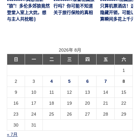
“狼”！多伦多郊狼竟然
行吗？你可能不知道
只算机票酒店！这7
登堂入室上大炕，想
关于旅行保险的真相
隐藏开销，可能让预
与主人共枕眠:)
算瞬间多花上千元
2026年 8月
日
一
二
三
四
五
六
1
2
3
4
5
6
7
8
9
10
11
12
13
14
15
16
17
18
19
20
21
22
23
24
25
26
27
28
29
30
31
« 7月