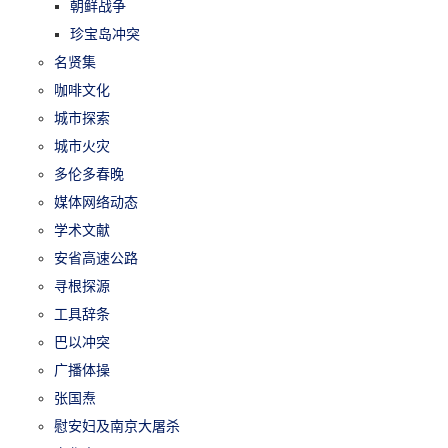
朝鲜战争
珍宝岛冲突
名贤集
咖啡文化
城市探索
城市火灾
多伦多春晚
媒体网络动态
学术文献
安省高速公路
寻根探源
工具辞条
巴以冲突
广播体操
张国焘
慰安妇及南京大屠杀