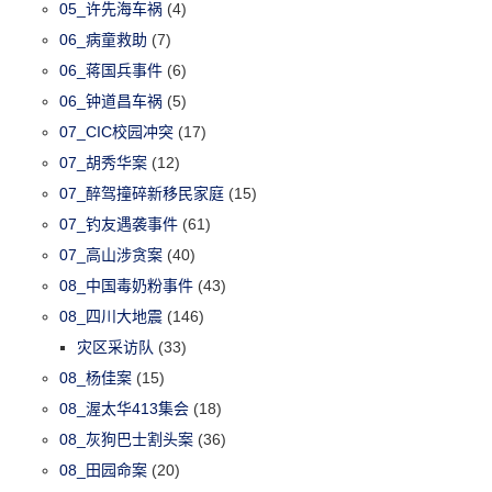
05_许先海车祸
(4)
06_病童救助
(7)
06_蒋国兵事件
(6)
06_钟道昌车祸
(5)
07_CIC校园冲突
(17)
07_胡秀华案
(12)
07_醉驾撞碎新移民家庭
(15)
07_钓友遇袭事件
(61)
07_高山涉贪案
(40)
08_中国毒奶粉事件
(43)
08_四川大地震
(146)
灾区采访队
(33)
08_杨佳案
(15)
08_渥太华413集会
(18)
08_灰狗巴士割头案
(36)
08_田园命案
(20)