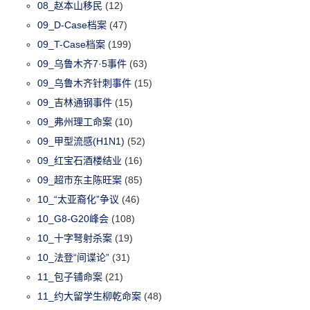
08_赵本山移民
(12)
09_D-Case档案
(47)
09_T-Case档案
(199)
09_乌鲁木齐7·5事件
(63)
09_乌鲁木齐针刺事件
(15)
09_吉林通钢事件
(15)
09_弗州理工命案
(10)
09_甲型流感(H1N1)
(52)
09_红宝石酒楼结业
(16)
09_超市东主陈旺案
(85)
10_“太亚裔化”争议
(46)
10_G8-G20峰会
(108)
10_十字弩射杀案
(19)
10_法登“间谍论”
(31)
11_包子铺命案
(21)
11_约大留学生柳乾命案
(48)