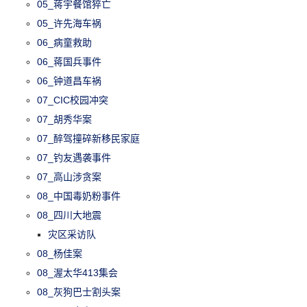
05_蒋宇餐馆猝亡
05_许先海车祸
06_病童救助
06_蒋国兵事件
06_钟道昌车祸
07_CIC校园冲突
07_胡秀华案
07_醉驾撞碎新移民家庭
07_钓友遇袭事件
07_高山涉贪案
08_中国毒奶粉事件
08_四川大地震
灾区采访队
08_杨佳案
08_渥太华413集会
08_灰狗巴士割头案