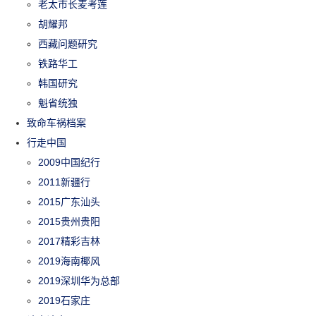
老太市长麦考莲
胡耀邦
西藏问题研究
铁路华工
韩国研究
魁省统独
致命车祸档案
行走中国
2009中国纪行
2011新疆行
2015广东汕头
2015贵州贵阳
2017精彩吉林
2019海南椰风
2019深圳华为总部
2019石家庄