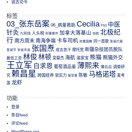
谈古论今
标签
03_张东岳案
Cecilia
中医
06_病童救助
PS3
北极纪
针灸
加拿大落基山
人头税
九段线
刑事案件
加航
行
南方周末
卡车司机
南海争端
同一首歌
双重国籍
圣诞灯屋
张国焘
新疆杂技团员脱队
成吉思汗
摩托党
圣诞节
安省市选
林俊
林顿
熊猫
熊猫外交
海航
温家宝
最低工资
栾菊杰
王立军
薄熙来
白求恩
葡萄酒品鉴
薄瓜瓜
调查研
赖昌星
马格诺塔
跨国抚养
陈敏
究
软实力
麦考
邹至蕙
龙虾
莲
功能
登录
条目feed
评论feed
WordPress.org