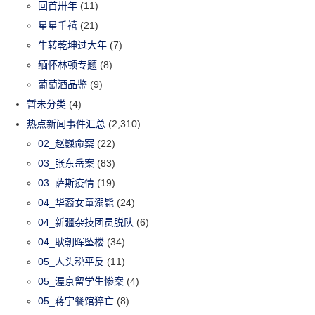
回首卅年
(11)
星星千禧
(21)
牛转乾坤过大年
(7)
缅怀林顿专题
(8)
葡萄酒品鉴
(9)
暂未分类
(4)
热点新闻事件汇总
(2,310)
02_赵巍命案
(22)
03_张东岳案
(83)
03_萨斯疫情
(19)
04_华裔女童溺毙
(24)
04_新疆杂技团员脱队
(6)
04_耿朝晖坠楼
(34)
05_人头税平反
(11)
05_渥京留学生惨案
(4)
05_蒋宇餐馆猝亡
(8)