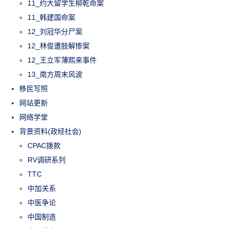
11_约大留学生柳乾命案
11_韩建国命案
12_刘冠华分尸案
12_林俊遭肢解惨案
12_王立军薄熙来事件
13_南方周末风波
移民写照
网站更新
网络学堂
背景资料(政经社会)
CPAC拨款
RV调研系列
TTC
中加关系
中医争论
中国制造