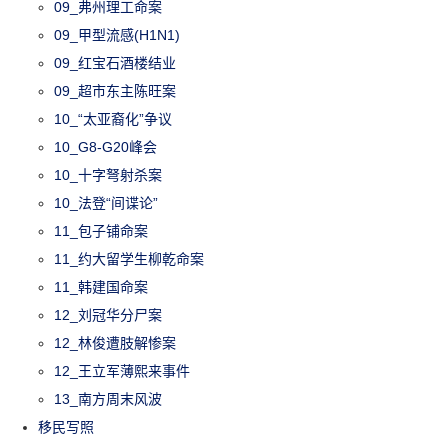
09_弗州理工命案
09_甲型流感(H1N1)
09_红宝石酒楼结业
09_超市东主陈旺案
10_“太亚裔化”争议
10_G8-G20峰会
10_十字弩射杀案
10_法登“间谍论”
11_包子铺命案
11_约大留学生柳乾命案
11_韩建国命案
12_刘冠华分尸案
12_林俊遭肢解惨案
12_王立军薄熙来事件
13_南方周末风波
移民写照