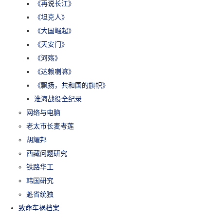
《再说长江》
《坦克人》
《大国崛起》
《天安门》
《河殇》
《达赖喇嘛》
《飘扬，共和国的旗帜》
淮海战役全纪录
网络与电脑
老太市长麦考莲
胡耀邦
西藏问题研究
铁路华工
韩国研究
魁省统独
致命车祸档案