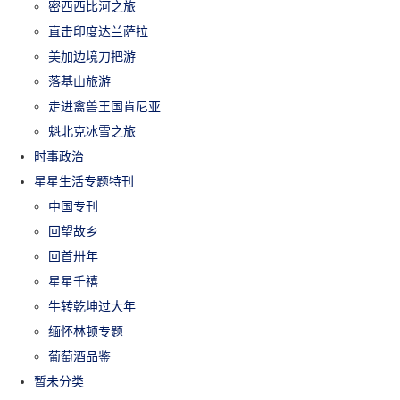
密西西比河之旅
直击印度达兰萨拉
美加边境刀把游
落基山旅游
走进禽兽王国肯尼亚
魁北克冰雪之旅
时事政治
星星生活专题特刊
中国专刊
回望故乡
回首卅年
星星千禧
牛转乾坤过大年
缅怀林顿专题
葡萄酒品鉴
暂未分类