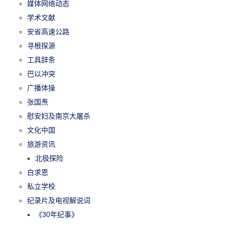
媒体网络动态
学术文献
安省高速公路
寻根探源
工具辞条
巴以冲突
广播体操
张国焘
慰安妇及南京大屠杀
文化中国
旅游资讯
北极探险
白求恩
私立学校
纪录片及电视解说词
《30年纪事》