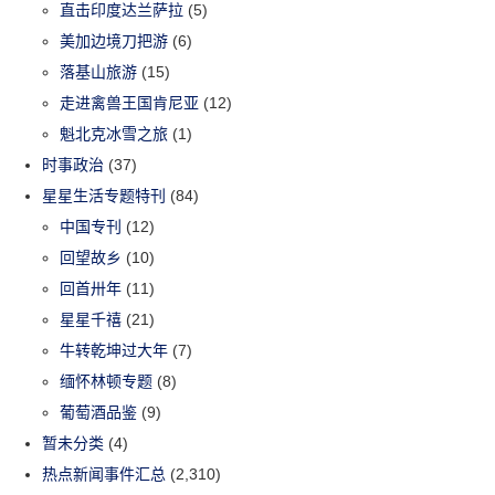
直击印度达兰萨拉
(5)
美加边境刀把游
(6)
落基山旅游
(15)
走进禽兽王国肯尼亚
(12)
魁北克冰雪之旅
(1)
时事政治
(37)
星星生活专题特刊
(84)
中国专刊
(12)
回望故乡
(10)
回首卅年
(11)
星星千禧
(21)
牛转乾坤过大年
(7)
缅怀林顿专题
(8)
葡萄酒品鉴
(9)
暂未分类
(4)
热点新闻事件汇总
(2,310)