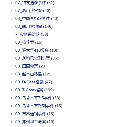
07_钓友遇袭事件
(61)
07_高山涉贪案
(40)
08_中国毒奶粉事件
(43)
08_四川大地震
(146)
灾区采访队
(33)
08_杨佳案
(15)
08_渥太华413集会
(18)
08_灰狗巴士割头案
(36)
08_田园命案
(20)
08_赵本山移民
(12)
09_D-Case档案
(47)
09_T-Case档案
(199)
09_乌鲁木齐7·5事件
(63)
09_乌鲁木齐针刺事件
(15)
09_吉林通钢事件
(15)
09_弗州理工命案
(10)