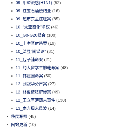
09_甲型流感(H1N1)
(52)
09_红宝石酒楼结业
(16)
09_超市东主陈旺案
(85)
10_“太亚裔化”争议
(46)
10_G8-G20峰会
(108)
10_十字弩射杀案
(19)
10_法登“间谍论”
(31)
11_包子铺命案
(21)
11_约大留学生柳乾命案
(48)
11_韩建国命案
(50)
12_刘冠华分尸案
(27)
12_林俊遭肢解惨案
(49)
12_王立军薄熙来事件
(130)
13_南方周末风波
(14)
移民写照
(45)
网站更新
(10)