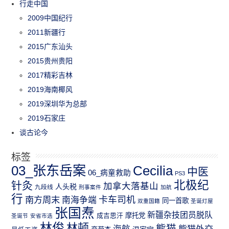
行走中国
2009中国纪行
2011新疆行
2015广东汕头
2015贵州贵阳
2017精彩吉林
2019海南椰风
2019深圳华为总部
2019石家庄
谈古论今
标签
03_张东岳案
Cecilia
中医
06_病童救助
PS3
北极纪
针灸
加拿大落基山
人头税
九段线
刑事案件
加航
行
南方周末
卡车司机
南海争端
同一首歌
双重国籍
圣诞灯屋
张国焘
新疆杂技团员脱队
成吉思汗
摩托党
圣诞节
安省市选
林俊
林顿
熊猫
熊猫外交