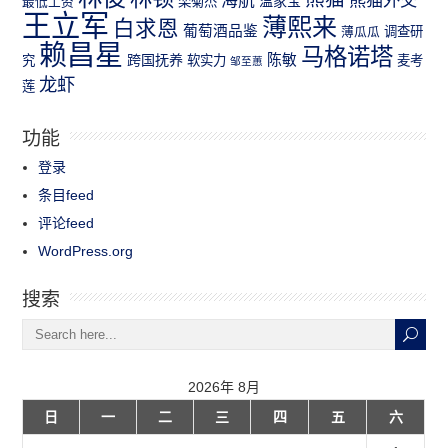
海航
温家宝
最低工资
栾菊杰
王立军
薄熙来
白求恩
葡萄酒品鉴
薄瓜瓜
调查研
赖昌星
马格诺塔
跨国抚养
陈敏
究
软实力
麦考
邹至蕙
龙虾
莲
功能
登录
条目feed
评论feed
WordPress.org
搜索
2026年 8月
日
一
二
三
四
五
六