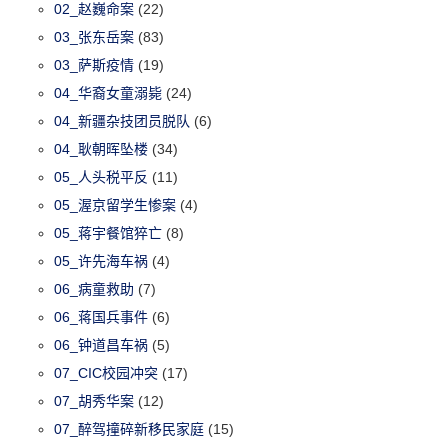
02_赵巍命案
(22)
03_张东岳案
(83)
03_萨斯疫情
(19)
04_华裔女童溺毙
(24)
04_新疆杂技团员脱队
(6)
04_耿朝晖坠楼
(34)
05_人头税平反
(11)
05_渥京留学生惨案
(4)
05_蒋宇餐馆猝亡
(8)
05_许先海车祸
(4)
06_病童救助
(7)
06_蒋国兵事件
(6)
06_钟道昌车祸
(5)
07_CIC校园冲突
(17)
07_胡秀华案
(12)
07_醉驾撞碎新移民家庭
(15)