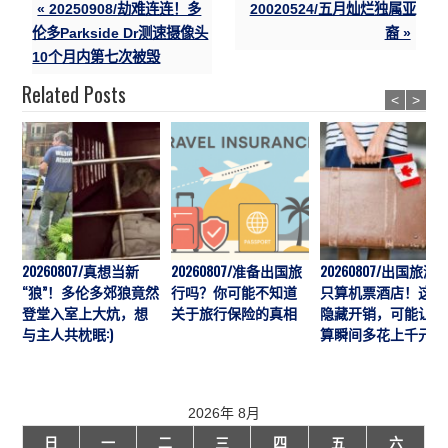
« 20250908/劫难连连！多
20020524/五月灿烂独属亚
伦多Parkside Dr测速摄像头
裔 »
10个月内第七次被毁
Related Posts
<
>
20260807/真想当新
20260807/准备出国旅
20260807/出国旅游
“狼”！多伦多郊狼竟然
行吗？你可能不知道
只算机票酒店！这7
登堂入室上大炕，想
关于旅行保险的真相
隐藏开销，可能让预
与主人共枕眠:)
算瞬间多花上千元
2026年 8月
日
一
二
三
四
五
六