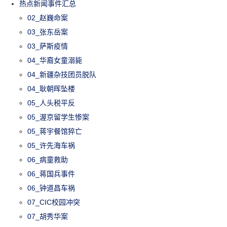
热点新闻事件汇总
02_赵巍命案
03_张东岳案
03_萨斯疫情
04_华裔女童溺毙
04_新疆杂技团员脱队
04_耿朝晖坠楼
05_人头税平反
05_渥京留学生惨案
05_蒋宇餐馆猝亡
05_许先海车祸
06_病童救助
06_蒋国兵事件
06_钟道昌车祸
07_CIC校园冲突
07_胡秀华案