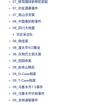
07_醉驾撞碎新移民家庭
07_钓友遇袭事件
07_高山涉贪案
08_中国毒奶粉事件
08_四川大地震
灾区采访队
08_杨佳案
08_渥太华413集会
08_灰狗巴士割头案
08_田园命案
08_赵本山移民
09_D-Case档案
09_T-Case档案
09_乌鲁木齐7·5事件
09_乌鲁木齐针刺事件
09_吉林通钢事件