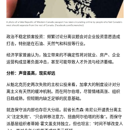
政治不稳定损害投资：频繁讨论分离议题会对企业投资意愿造成
打击，特别是在石油、天然气和科技等行业。
经济学家普遍认为，独立带来的不确定性将对就业、房产、企业
运营构成显著负面冲击，甚至可能导致人才外流与经济萎缩。
分析：声音虽高，现实却远
从魁北克历史两次失败的主权公投来看，加拿大的制度设计对分
离主义有天然的缓冲机制。而在阿尔伯塔，尽管情绪高涨、组织
日趋成熟，但短期内缺乏足够的民意基础。
就连保守派内部也存巨大分歧。前省长杰森·肯尼公开谴责分离主
义“注定失败”、“只会转移注意力、扭曲阿尔伯塔的形象”。而保守
派基层组织者蒂姆·霍文虽支持独立，但也坦言：“时间不够改变人