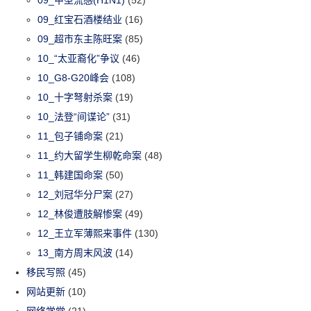
09_甲型流感(H1N1)
(52)
09_红宝石酒楼结业
(16)
09_超市东主陈旺案
(85)
10_“太亚裔化”争议
(46)
10_G8-G20峰会
(108)
10_十字弩射杀案
(19)
10_法登“间谍论”
(31)
11_包子铺命案
(21)
11_约大留学生柳乾命案
(48)
11_韩建国命案
(50)
12_刘冠华分尸案
(27)
12_林俊遭肢解惨案
(49)
12_王立军薄熙来事件
(130)
13_南方周末风波
(14)
移民写照
(45)
网站更新
(10)