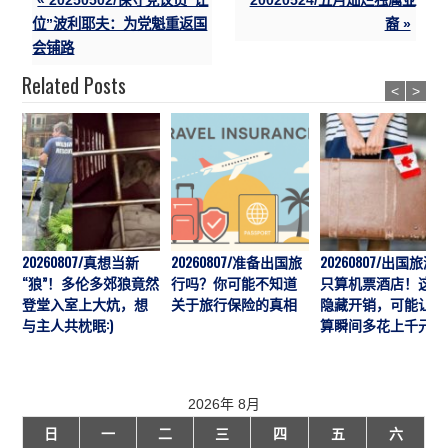
« 20250502/保守党议员“让
20020524/五月灿烂独属亚
位”波利耶夫：为党魁重返国
裔 »
会铺路
Related Posts
<
>
20260807/真想当新
20260807/准备出国旅
20260807/出国旅游
“狼”！多伦多郊狼竟然
行吗？你可能不知道
只算机票酒店！这7
登堂入室上大炕，想
关于旅行保险的真相
隐藏开销，可能让预
与主人共枕眠:)
算瞬间多花上千元
2026年 8月
日
一
二
三
四
五
六