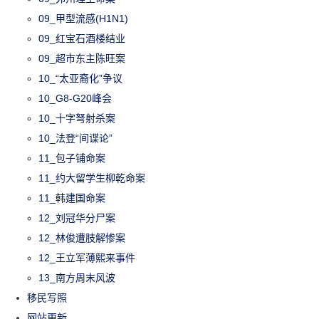
09_甲型流感(H1N1)
09_红宝石酒楼结业
09_超市东主陈旺案
10_“太亚裔化”争议
10_G8-G20峰会
10_十字弩射杀案
10_法登“间谍论”
11_包子铺命案
11_约大留学生柳乾命案
11_韩建国命案
12_刘冠华分尸案
12_林俊遭肢解惨案
12_王立军薄熙来事件
13_南方周末风波
移民写照
网站更新