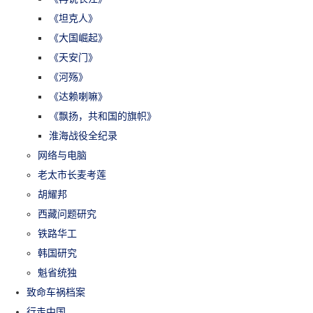
《坦克人》
《大国崛起》
《天安门》
《河殇》
《达赖喇嘛》
《飘扬，共和国的旗帜》
淮海战役全纪录
网络与电脑
老太市长麦考莲
胡耀邦
西藏问题研究
铁路华工
韩国研究
魁省统独
致命车祸档案
行走中国