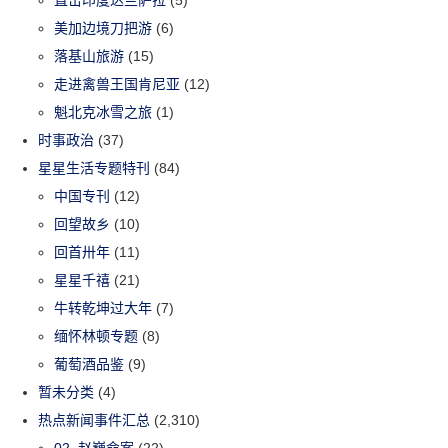
直击印度达兰萨拉
(5)
美加边境刀把游
(6)
落基山旅游
(15)
走进禽兽王国肯尼亚
(12)
魁北克冰雪之旅
(1)
时事政治
(37)
星星生活专题特刊
(84)
中国专刊
(12)
回望故乡
(10)
回首卅年
(11)
星星千禧
(21)
牛转乾坤过大年
(7)
缅怀林顿专题
(8)
葡萄酒品鉴
(9)
暂未分类
(4)
热点新闻事件汇总
(2,310)