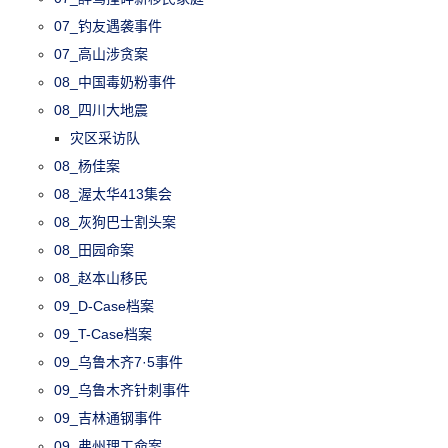
07_钓友遇袭事件
07_高山涉贪案
08_中国毒奶粉事件
08_四川大地震
灾区采访队
08_杨佳案
08_渥太华413集会
08_灰狗巴士割头案
08_田园命案
08_赵本山移民
09_D-Case档案
09_T-Case档案
09_乌鲁木齐7·5事件
09_乌鲁木齐针刺事件
09_吉林通钢事件
09_弗州理工命案