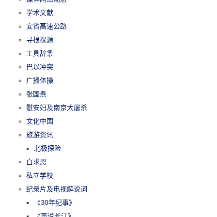
学术文献
安省高速公路
寻根探源
工具辞条
巴以冲突
广播体操
张国焘
慰安妇及南京大屠杀
文化中国
旅游资讯
北极探险
白求恩
私立学校
纪录片及电视解说词
《30年纪事》
《再说长江》