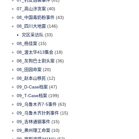
07_钓友遇袭事件
(61)
07_高山涉贪案
(40)
08_中国毒奶粉事件
(43)
08_四川大地震
(146)
灾区采访队
(33)
08_杨佳案
(15)
08_渥太华413集会
(18)
08_灰狗巴士割头案
(36)
08_田园命案
(20)
08_赵本山移民
(12)
09_D-Case档案
(47)
09_T-Case档案
(199)
09_乌鲁木齐7·5事件
(63)
09_乌鲁木齐针刺事件
(15)
09_吉林通钢事件
(15)
09_弗州理工命案
(10)