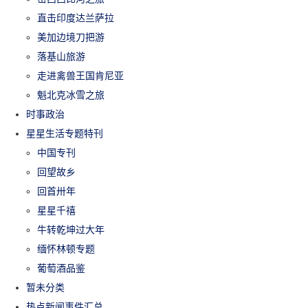
直击印度达兰萨拉
美加边境刀把游
落基山旅游
走进禽兽王国肯尼亚
魁北克冰雪之旅
时事政治
星星生活专题特刊
中国专刊
回望故乡
回首卅年
星星千禧
牛转乾坤过大年
缅怀林顿专题
葡萄酒品鉴
暂未分类
热点新闻事件汇总