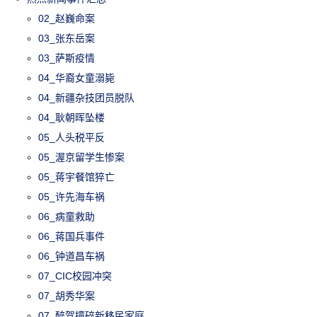
02_赵巍命案
03_张东岳案
03_萨斯疫情
04_华裔女童溺毙
04_新疆杂技团员脱队
04_耿朝晖坠楼
05_人头税平反
05_渥京留学生惨案
05_蒋宇餐馆猝亡
05_许先海车祸
06_病童救助
06_蒋国兵事件
06_钟道昌车祸
07_CIC校园冲突
07_胡秀华案
07_醉驾撞碎新移民家庭