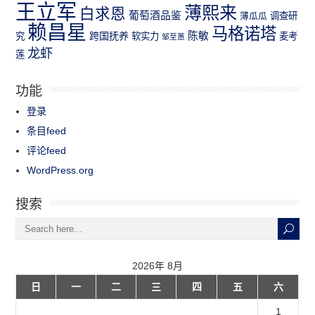
王立军
薄熙来
白求恩
葡萄酒品鉴
薄瓜瓜
调查研
赖昌星
马格诺塔
跨国抚养
陈敏
究
软实力
麦考
邹至蕙
龙虾
莲
功能
登录
条目feed
评论feed
WordPress.org
搜索
2026年 8月
日
一
二
三
四
五
六
1