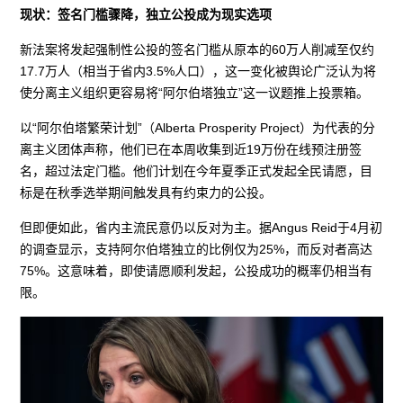
现状：签名门槛骤降，独立公投成为现实选项
新法案将发起强制性公投的签名门槛从原本的60万人削减至仅约
17.7万人（相当于省内3.5%人口），这一变化被舆论广泛认为将
使分离主义组织更容易将“阿尔伯塔独立”这一议题推上投票箱。
以“阿尔伯塔繁荣计划”（Alberta Prosperity Project）为代表的分
离主义团体声称，他们已在本周收集到近19万份在线预注册签
名，超过法定门槛。他们计划在今年夏季正式发起全民请愿，目
标是在秋季选举期间触发具有约束力的公投。
但即便如此，省内主流民意仍以反对为主。据Angus Reid于4月初
的调查显示，支持阿尔伯塔独立的比例仅为25%，而反对者高达
75%。这意味着，即使请愿顺利发起，公投成功的概率仍相当有
限。