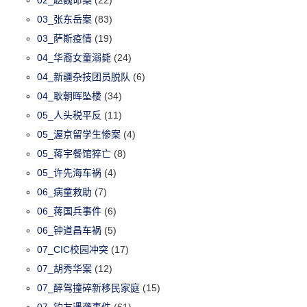
02_赵巍命案
(22)
03_张东岳案
(83)
03_萨斯疫情
(19)
04_华裔女童溺毙
(24)
04_新疆杂技团员脱队
(6)
04_耿朝晖坠楼
(34)
05_人头税平反
(11)
05_渥京留学生惨案
(4)
05_蒋宇餐馆猝亡
(8)
05_许先海车祸
(4)
06_病童救助
(7)
06_蒋国兵事件
(6)
06_钟道昌车祸
(5)
07_CIC校园冲突
(17)
07_胡秀华案
(12)
07_醉驾撞碎新移民家庭
(15)