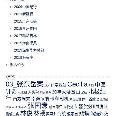
2009中国纪行
2011新疆行
2015广东汕头
2015贵州贵阳
2017精彩吉林
2019海南椰风
2019深圳华为总部
2019石家庄
谈古论今
标签
03_张东岳案
Cecilia
中医
06_病童救助
PS3
北极纪
针灸
加拿大落基山
人头税
九段线
刑事案件
加航
行
南方周末
卡车司机
南海争端
同一首歌
双重国籍
圣诞灯屋
张国焘
新疆杂技团员脱队
成吉思汗
摩托党
圣诞节
安省市选
林俊
林顿
熊猫
熊猫外交
海航
温家宝
最低工资
栾菊杰