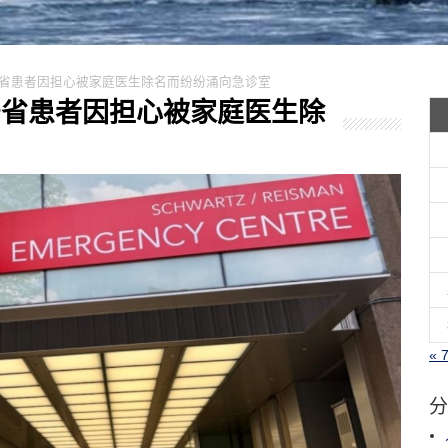
源！安省患者因担心被家庭医生除名而纷纷涌向急诊室
源！安省患者因担心被家庭医生除
« 
分