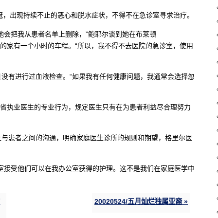
感染了长新冠，出现持续不止的恶心和脱水症状，不得不在急诊室寻求治疗。
她会把我从患者名单上删除，”鲍耶尔谈到她在布莱顿
得堡的家有一个小时的车程。“所以，我不得不去医院的急诊室，使用
没有进行过血液检查。“如果我有任何健康问题，我通常会选择忽
安省执业医生的专业行为，规定医生只有在为患者利益尽合理努力
生与患者之间的沟通，明确家庭医生诊所的规则和期望，格里尔医
室接受他们可以在我办公室获得的护理。这不是我们在家庭医学中
20020524/五月灿烂独属亚裔 »