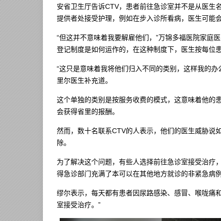
安省卫生厅告诉CTV，患者前往急诊室并不是从医生
提供者处接受护理，例如在步入诊所看病，医生可能
“但这并不意味着我要解雇他们，”万锦多福医院家庭医学主任
登记制度是如何运作的，在这种制度下，医生按每位
“这只是意味着我将他们归入不同的类别，这样我的办
里尔医生补充道。
这个单独的类别是按服务收费的模式，这意味着他的
会获得省里的报酬。
然而，数十名联系CTV的人表示，他们的医生威胁说
除。
为了解决这个问题，有些人选择前往急诊室接受治疗，
得急诊部门充满了本可以在其他地方就诊的非紧急病例
缪尔表示，每天都有患者因尿路感染、感冒、喉咙痛和
室接受治疗。”