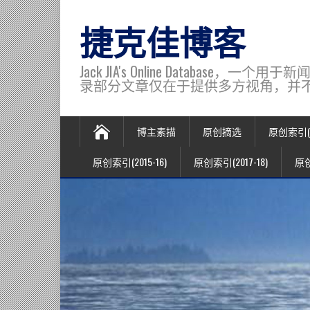
捷克佳博客
Jack JIA's Online Data
录部分文章仅在于提供多方视角，并不代表博主观
博主素描
原创摘选
原创索引(20
原创索引(2015-16)
原创索引(2017-18)
原创