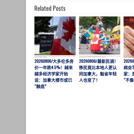
Related Posts
20260806/大多伦多房
20260806/最新民调！
202
价一年跌4.5%！越来
移民竟比本地人更认
病会
越多经济学家开始
同加拿大，魁省年轻
家：
说：加拿大楼市或已
人也变了！
“不像
“触底”