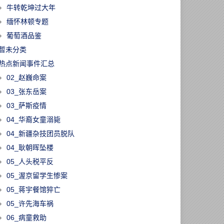
牛转乾坤过大年
缅怀林顿专题
葡萄酒品鉴
暂未分类
热点新闻事件汇总
02_赵巍命案
03_张东岳案
03_萨斯疫情
04_华裔女童溺毙
04_新疆杂技团员脱队
04_耿朝晖坠楼
05_人头税平反
05_渥京留学生惨案
05_蒋宇餐馆猝亡
05_许先海车祸
06_病童救助