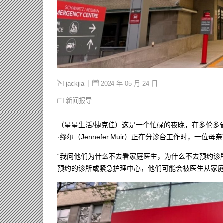
2024 年 05 月 24 日
jackjia
新闻报导
（星星生活/捷克佳）这是一个忙碌的夜晚，在多伦多
·缪尔（Jennefer Muir）正在分诊台工作时，一
“我问他们为什么不去看家庭医生，为什么不去预约诊
预约的诊所或紧急护理中心，他们可能会被医生从家庭