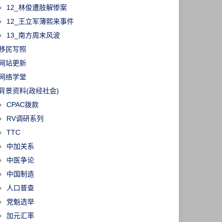
12_林俊遭肢解惨案
12_王立军薄熙来事件
13_南方周末风波
移民写照
网站更新
网络学堂
背景资料(政经社会)
60805/多伦多急诊
CPAC拨款
报！电动滑板车
RV调研系列
增365%，10岁
成最大受害群体
TTC
中加关系
中医争论
中国制造
人口普查
党魁选举
加元汇率