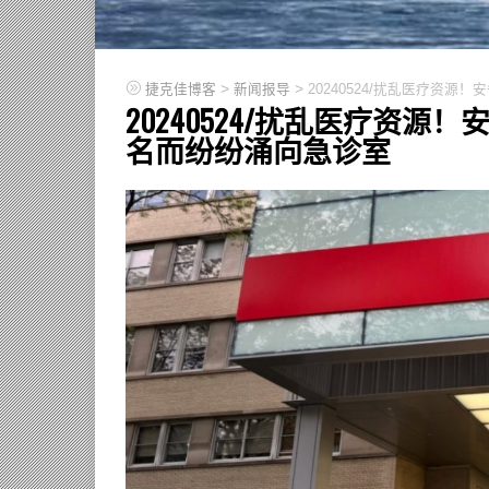
>
>
捷克佳博客
新闻报导
20240524/扰乱医疗资
20240524/扰乱医疗资
名而纷纷涌向急诊室