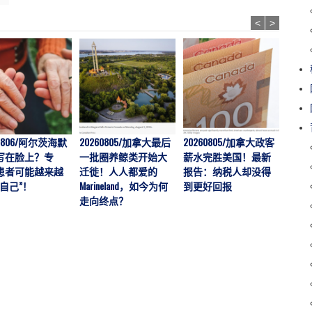
<
>
60806/阿尔茨海默
20260805/加拿大最后
20260805/加拿大政客
202
写在脸上？专
一批圈养鲸类开始大
薪水完胜美国！最新
拉警
患者可能越来越
迁徙！人人都爱的
报告：纳税人却没得
伤者暴
自己”！
Marineland，如今为何
到更好回报
男孩
走向终点？