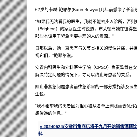
62岁的卡琳·鲍耶尔(Karin Bowyer)几年前
“如果我无法看我的医生，我就不能去步入诊所，否则
（Brighton）的家庭医生时说道，布莱顿离她在彼
那些本该用于紧急需要护理的人的资源。”
自那以后，她一直患有与关节炎相关的慢性背痛，并且
视它们，”鲍耶尔说。
安省内科医生和外科医生学院（CPSO）负责监管在
解决特定问题的情况下，才可以终止与患者的关系。
阻止非紧急问题患者前往急诊室的一部分措施涉及医
生说。
“我不希望我的患者因为担心被从名单上删除而去急诊
想传递的信息。”
« 20240524/安省街角商店将于九月开始销售酒精饮
料