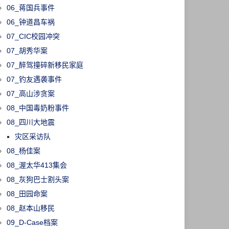
06_蒋国兵事件
06_钟道昌车祸
07_CIC校园冲突
07_胡秀华案
07_醉驾撞碎新移民家庭
07_钓友遇袭事件
07_高山涉贪案
08_中国毒奶粉事件
08_四川大地震
灾区采访队
08_杨佳案
08_渥太华413集会
08_灰狗巴士割头案
08_田园命案
08_赵本山移民
09_D-Case档案