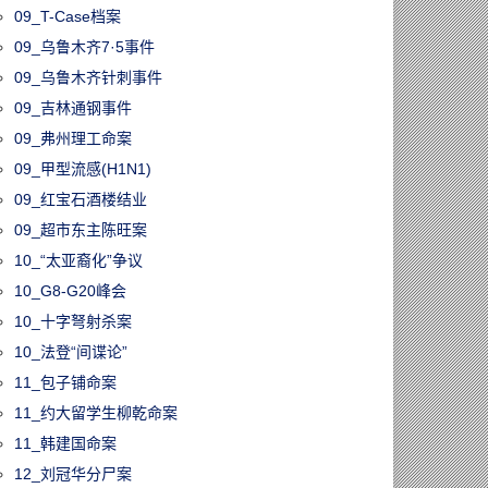
09_T-Case档案
09_乌鲁木齐7·5事件
09_乌鲁木齐针刺事件
09_吉林通钢事件
09_弗州理工命案
09_甲型流感(H1N1)
09_红宝石酒楼结业
09_超市东主陈旺案
10_“太亚裔化”争议
10_G8-G20峰会
10_十字弩射杀案
10_法登“间谍论”
11_包子铺命案
11_约大留学生柳乾命案
11_韩建国命案
12_刘冠华分尸案