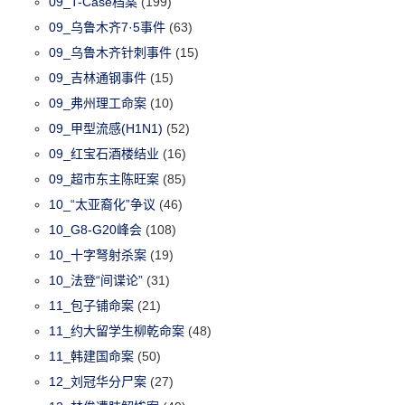
09_T-Case档案
(199)
09_乌鲁木齐7·5事件
(63)
09_乌鲁木齐针刺事件
(15)
09_吉林通钢事件
(15)
09_弗州理工命案
(10)
09_甲型流感(H1N1)
(52)
09_红宝石酒楼结业
(16)
09_超市东主陈旺案
(85)
10_“太亚裔化”争议
(46)
10_G8-G20峰会
(108)
10_十字弩射杀案
(19)
10_法登“间谍论”
(31)
11_包子铺命案
(21)
11_约大留学生柳乾命案
(48)
11_韩建国命案
(50)
12_刘冠华分尸案
(27)