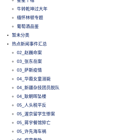
牛转乾坤过大年
缅怀林顿专题
葡萄酒品鉴
暂未分类
热点新闻事件汇总
02_赵巍命案
03_张东岳案
03_萨斯疫情
04_华裔女童溺毙
04_新疆杂技团员脱队
04_耿朝晖坠楼
05_人头税平反
05_渥京留学生惨案
05_蒋宇餐馆猝亡
05_许先海车祸
06_病童救助