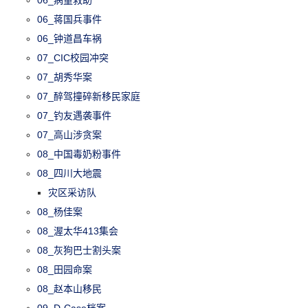
06_蒋国兵事件
06_钟道昌车祸
07_CIC校园冲突
07_胡秀华案
07_醉驾撞碎新移民家庭
07_钓友遇袭事件
07_高山涉贪案
08_中国毒奶粉事件
08_四川大地震
灾区采访队
08_杨佳案
08_渥太华413集会
08_灰狗巴士割头案
08_田园命案
08_赵本山移民
09_D-Case档案