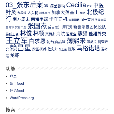
03_张东岳案
Cecilia
中医
06_病童救助
PS3
北极纪
针灸
加拿大落基山
人头税
九段线
刑事案件
加航
行
南方周末
卡车司机
南海争端
同一首歌
双重国籍
圣诞灯屋
张国焘
新疆杂技团员脱队
成吉思汗
摩托党
圣诞节
安省市选
林俊
林顿
熊猫
熊猫外交
海航
温家宝
最低工资
栾菊杰
王立军
薄熙来
白求恩
葡萄酒品鉴
薄瓜瓜
调查研
赖昌星
马格诺塔
跨国抚养
陈敏
究
软实力
麦考
邹至蕙
龙虾
莲
功能
登录
条目feed
评论feed
WordPress.org
搜索