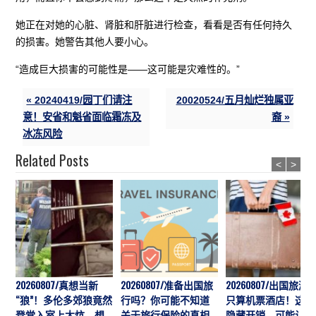
她正在对她的心脏、肾脏和肝脏进行检查，看看是否有任何持久
的损害。她警告其他人要小心。
“造成巨大损害的可能性是——这可能是灾难性的。”
« 20240419/园丁们请注
20020524/五月灿烂独属亚
意！安省和魁省面临霜冻及
裔 »
冰冻风险
Related Posts
<
>
20260807/真想当新
20260807/准备出国旅
20260807/出国旅游
“狼”！多伦多郊狼竟然
行吗？你可能不知道
只算机票酒店！这7
登堂入室上大炕，想
关于旅行保险的真相
隐藏开销，可能让预