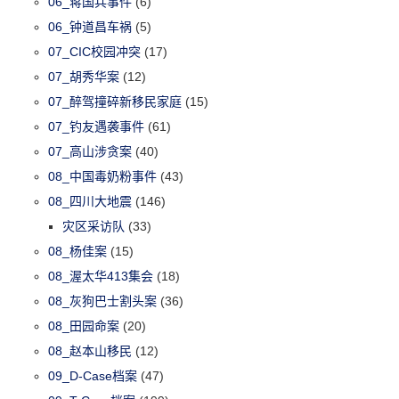
06_蒋国兵事件
(6)
06_钟道昌车祸
(5)
07_CIC校园冲突
(17)
07_胡秀华案
(12)
07_醉驾撞碎新移民家庭
(15)
07_钓友遇袭事件
(61)
07_高山涉贪案
(40)
08_中国毒奶粉事件
(43)
08_四川大地震
(146)
灾区采访队
(33)
08_杨佳案
(15)
08_渥太华413集会
(18)
08_灰狗巴士割头案
(36)
08_田园命案
(20)
08_赵本山移民
(12)
09_D-Case档案
(47)