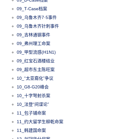
09_T-Case档案
09_乌鲁木齐7·5事件
09_乌鲁木齐针刺事件
09_吉林通钢事件
09_弗州理工命案
09_甲型流感(H1N1)
09_红宝石酒楼结业
09_超市东主陈旺案
10_“太亚裔化”争议
10_G8-G20峰会
10_十字弩射杀案
10_法登“间谍论”
11_包子铺命案
11_约大留学生柳乾命案
11_韩建国命案
12_刘冠华分尸案