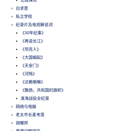
白求恩
私立学校
纪录片及电视解说词
《30年纪事》
《再说长江》
《坦克人》
《大国崛起》
《天安门》
《河殇》
《达赖喇嘛》
《飘扬，共和国的旗帜》
淮海战役全纪录
网络与电脑
老太市长麦考莲
胡耀邦
西藏问题研究