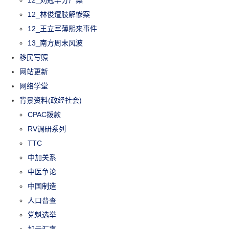
12_林俊遭肢解惨案
12_王立军薄熙来事件
13_南方周末风波
移民写照
网站更新
网络学堂
背景资料(政经社会)
CPAC拨款
RV调研系列
TTC
中加关系
中医争论
中国制造
人口普查
党魁选举
加元汇率