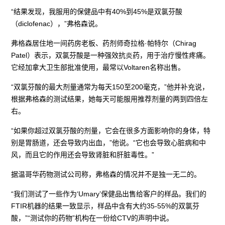
“结果发现，我服用的保健品中有40%到45%是双氯芬酸
（diclofenac），”弗格森说。
弗格森居住地一间药房老板、药剂师奇拉格·帕特尔（Chirag
Patel）表示，双氯芬酸是一种强效抗炎药，用于治疗慢性疼痛。
它经加拿大卫生部批准使用，最常以Voltaren名称出售。
“双氯芬酸的最大剂量通常为每天150至200毫克，”他并补充说，
根据弗格森的测试结果，她每天可能服用推荐剂量的两到四倍左
右。
“如果你超过双氯芬酸的剂量，它会在很多方面影响你的身体，特
别是胃肠道，还会导致内出血，”他说。“它也会导致心脏病和中
风，而且它的作用还会导致肾脏和肝脏毒性。”
据温哥华药物测试公司称，弗格森的情况并不是独一无二的。
“我们测试了一些作为‘Umary’保健品出售给客户的样品。我们的
FTIR机器的结果一致显示，样品中含有大约35-55%的双氯芬
酸，”“测试你的药物”机构在一份给CTV的声明中说。