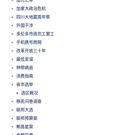
加拿大政治危机
四川大地震周年祭
外国干涉
多伦多市政员工罢工
手机携号跨网
改革开放三十年
最低室温
林顿病逝
消费指南
省市选举
选区概况
移民问卷调查
联邦大选
联邦预算案
赖昌星案
金融风暴