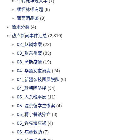
牛转乾坤过大年
(7)
缅怀林顿专题
(8)
葡萄酒品鉴
(9)
暂未分类
(4)
热点新闻事件汇总
(2,310)
02_赵巍命案
(22)
03_张东岳案
(83)
03_萨斯疫情
(19)
04_华裔女童溺毙
(24)
04_新疆杂技团员脱队
(6)
04_耿朝晖坠楼
(34)
05_人头税平反
(11)
05_渥京留学生惨案
(4)
05_蒋宇餐馆猝亡
(8)
05_许先海车祸
(4)
06_病童救助
(7)