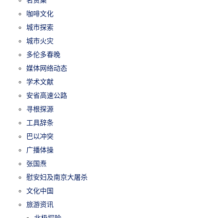
咖啡文化
城市探索
城市火灾
多伦多春晚
媒体网络动态
学术文献
安省高速公路
寻根探源
工具辞条
巴以冲突
广播体操
张国焘
慰安妇及南京大屠杀
文化中国
旅游资讯
北极探险