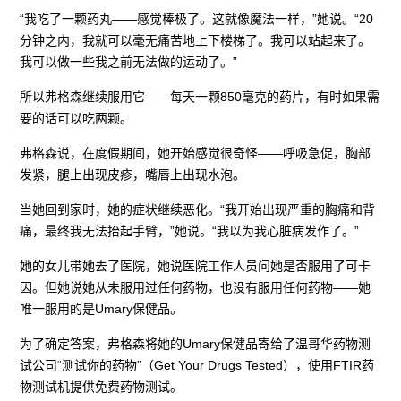
“我吃了一颗药丸——感觉棒极了。这就像魔法一样，”她说。“20
分钟之内，我就可以毫无痛苦地上下楼梯了。我可以站起来了。
我可以做一些我之前无法做的运动了。”
所以弗格森继续服用它——每天一颗850毫克的药片，有时如果需
要的话可以吃两颗。
弗格森说，在度假期间，她开始感觉很奇怪——呼吸急促，胸部
发紧，腿上出现皮疹，嘴唇上出现水泡。
当她回到家时，她的症状继续恶化。“我开始出现严重的胸痛和背
痛，最终我无法抬起手臂，”她说。“我以为我心脏病发作了。”
她的女儿带她去了医院，她说医院工作人员问她是否服用了可卡
因。但她说她从未服用过任何药物，也没有服用任何药物——她
唯一服用的是Umary保健品。
为了确定答案，弗格森将她的Umary保健品寄给了温哥华药物测
试公司“测试你的药物”（Get Your Drugs Tested），使用FTIR药
物测试机提供免费药物测试。