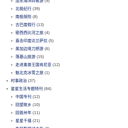
加东海洋四省游
(9)
北极纪行
(39)
南极探险
(8)
古巴度假行
(13)
密西西比河之旅
(4)
直击印度达兰萨拉
(5)
美加边境刀把游
(6)
落基山旅游
(15)
走进禽兽王国肯尼亚
(12)
魁北克冰雪之旅
(1)
时事政治
(37)
星星生活专题特刊
(84)
中国专刊
(12)
回望故乡
(10)
回首卅年
(11)
星星千禧
(21)