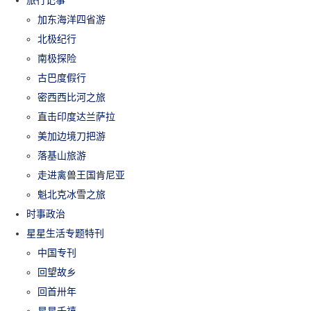
加东海洋四省游
北极纪行
南极探险
古巴度假行
密西西比河之旅
直击印度达兰萨拉
美加边境刀把游
落基山旅游
走进禽兽王国肯尼亚
魁北克冰雪之旅
时事政治
星星生活专题特刊
中国专刊
回望故乡
回首卅年
星星千禧