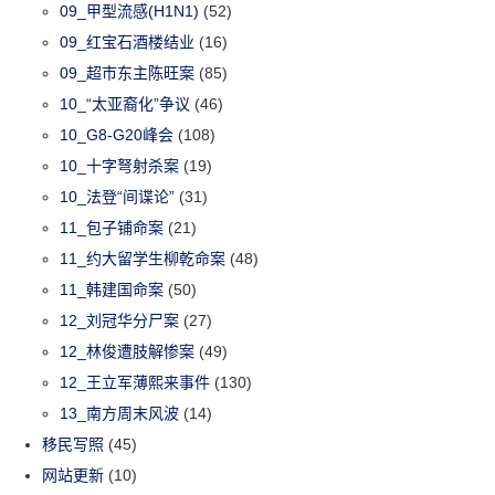
09_甲型流感(H1N1)
(52)
09_红宝石酒楼结业
(16)
09_超市东主陈旺案
(85)
10_“太亚裔化”争议
(46)
10_G8-G20峰会
(108)
10_十字弩射杀案
(19)
10_法登“间谍论”
(31)
11_包子铺命案
(21)
11_约大留学生柳乾命案
(48)
11_韩建国命案
(50)
12_刘冠华分尸案
(27)
12_林俊遭肢解惨案
(49)
12_王立军薄熙来事件
(130)
13_南方周末风波
(14)
移民写照
(45)
网站更新
(10)