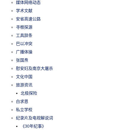
媒体网络动态
学术文献
安省高速公路
寻根探源
工具辞条
巴以冲突
广播体操
张国焘
慰安妇及南京大屠杀
文化中国
旅游资讯
北极探险
白求恩
私立学校
纪录片及电视解说词
《30年纪事》