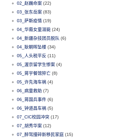
02_赵巍命案
(22)
03_张东岳案
(83)
03_萨斯疫情
(19)
04_华裔女童溺毙
(24)
04_新疆杂技团员脱队
(6)
04_耿朝晖坠楼
(34)
05_人头税平反
(11)
05_渥京留学生惨案
(4)
05_蒋宇餐馆猝亡
(8)
05_许先海车祸
(4)
06_病童救助
(7)
06_蒋国兵事件
(6)
06_钟道昌车祸
(5)
07_CIC校园冲突
(17)
07_胡秀华案
(12)
07_醉驾撞碎新移民家庭
(15)