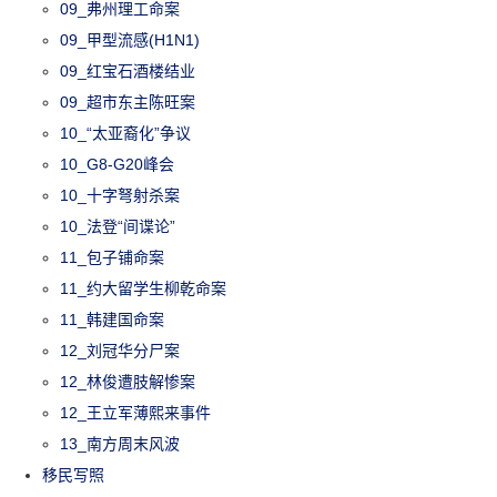
09_弗州理工命案
09_甲型流感(H1N1)
09_红宝石酒楼结业
09_超市东主陈旺案
10_“太亚裔化”争议
10_G8-G20峰会
10_十字弩射杀案
10_法登“间谍论”
11_包子铺命案
11_约大留学生柳乾命案
11_韩建国命案
12_刘冠华分尸案
12_林俊遭肢解惨案
12_王立军薄熙来事件
13_南方周末风波
移民写照