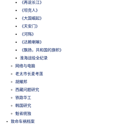
《再说长江》
《坦克人》
《大国崛起》
《天安门》
《河殇》
《达赖喇嘛》
《飘扬，共和国的旗帜》
淮海战役全纪录
网络与电脑
老太市长麦考莲
胡耀邦
西藏问题研究
铁路华工
韩国研究
魁省统独
致命车祸档案