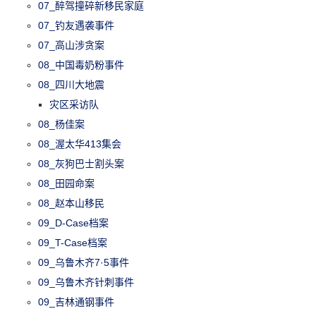
07_醉驾撞碎新移民家庭
07_钓友遇袭事件
07_高山涉贪案
08_中国毒奶粉事件
08_四川大地震
灾区采访队
08_杨佳案
08_渥太华413集会
08_灰狗巴士割头案
08_田园命案
08_赵本山移民
09_D-Case档案
09_T-Case档案
09_乌鲁木齐7·5事件
09_乌鲁木齐针刺事件
09_吉林通钢事件