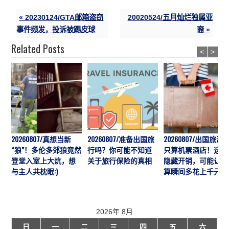
« 20230124/GTA邮箱盗窃
20020524/五月灿烂独属亚
事件频发，投诉被踢皮球
裔 »
Related Posts
<
>
20260807/真想当新
20260807/准备出国旅
20260807/出国旅游
“狼”！多伦多郊狼竟然
行吗？你可能不知道
只算机票酒店！这7
登堂入室上大炕，想
关于旅行保险的真相
隐藏开销，可能让预
与主人共枕眠:)
算瞬间多花上千元
2026年 8月
日
一
二
三
四
五
六