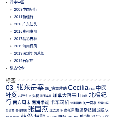
行走中国
2009中国纪行
2011新疆行
2015广东汕头
2015贵州贵阳
2017精彩吉林
2019海南椰风
2019深圳华为总部
2019石家庄
谈古论今
标签
03_张东岳案
Cecilia
中医
06_病童救助
PS3
北极纪
针灸
加拿大落基山
人头税
九段线
刑事案件
加航
行
南方周末
卡车司机
南海争端
同一首歌
双重国籍
圣诞灯屋
张国焘
新疆杂技团员脱队
成吉思汗
摩托党
圣诞节
安省市选
林俊
林顿
熊猫