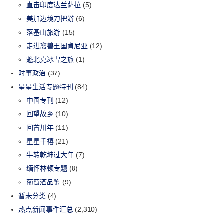
直击印度达兰萨拉
(5)
美加边境刀把游
(6)
落基山旅游
(15)
走进禽兽王国肯尼亚
(12)
魁北克冰雪之旅
(1)
时事政治
(37)
星星生活专题特刊
(84)
中国专刊
(12)
回望故乡
(10)
回首卅年
(11)
星星千禧
(21)
牛转乾坤过大年
(7)
缅怀林顿专题
(8)
葡萄酒品鉴
(9)
暂未分类
(4)
热点新闻事件汇总
(2,310)