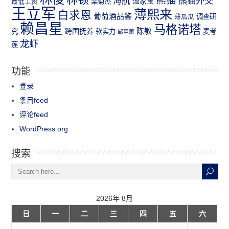
熊猫外交
海航
温家宝
最低工资
栾菊杰
王立军
薄熙来
白求恩
葡萄酒品鉴
薄瓜瓜
调查研
赖昌星
马格诺塔
跨国抚养
陈敏
究
软实力
麦考
邹至蕙
龙虾
莲
功能
登录
条目feed
评论feed
WordPress.org
搜索
2026年 8月
日
一
二
三
四
五
六