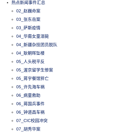
热点新闻事件汇总
02_赵巍命案
03_张东岳案
03_萨斯疫情
04_华裔女童溺毙
04_新疆杂技团员脱队
04_耿朝晖坠楼
05_人头税平反
05_渥京留学生惨案
05_蒋宇餐馆猝亡
05_许先海车祸
06_病童救助
06_蒋国兵事件
06_钟道昌车祸
07_CIC校园冲突
07_胡秀华案