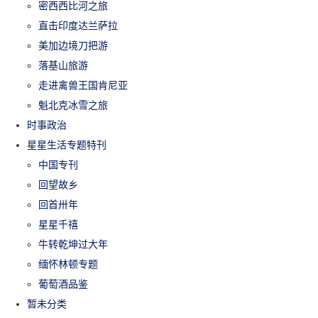
密西西比河之旅
直击印度达兰萨拉
美加边境刀把游
落基山旅游
走进禽兽王国肯尼亚
魁北克冰雪之旅
时事政治
星星生活专题特刊
中国专刊
回望故乡
回首卅年
星星千禧
牛转乾坤过大年
缅怀林顿专题
葡萄酒品鉴
暂未分类