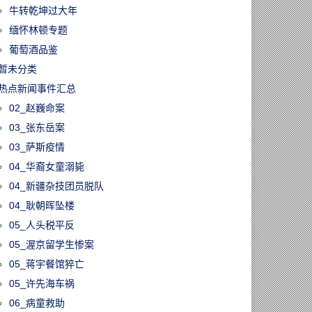
牛转乾坤过大年
缅怀林顿专题
葡萄酒品鉴
暂未分类
热点新闻事件汇总
02_赵巍命案
03_张东岳案
03_萨斯疫情
04_华裔女童溺毙
04_新疆杂技团员脱队
04_耿朝晖坠楼
05_人头税平反
05_渥京留学生惨案
05_蒋宇餐馆猝亡
05_许先海车祸
06_病童救助