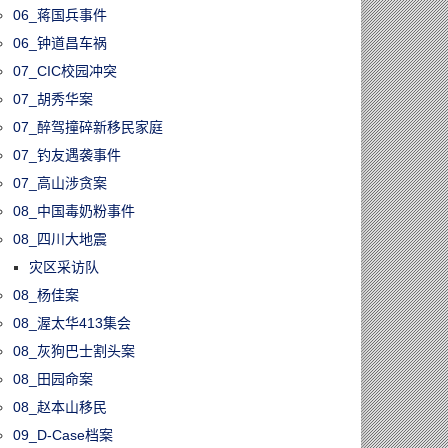
06_蒋国兵事件
06_钟道昌车祸
07_CIC校园冲突
07_胡秀华案
07_醉驾撞碎新移民家庭
07_钓友遇袭事件
07_高山涉贪案
08_中国毒奶粉事件
08_四川大地震
灾区采访队
08_杨佳案
08_渥太华413集会
08_灰狗巴士割头案
08_田园命案
08_赵本山移民
09_D-Case档案