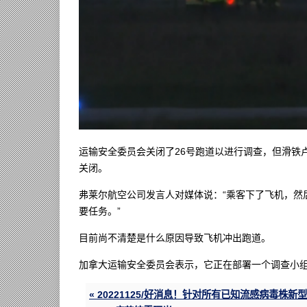
运输安全委员会关闭了26号跑道以进行调查，但滑铁
关闭。
弗莱尔航空公司发言人对媒体说：“乘客下了飞机，然
要任务。”
目前尚不清楚是什么原因导致飞机冲出跑道。
加拿大运输安全委员会表示，它正在部署一个调查小组
« 20221125/好消息！针对所有已知流感病毒株新型