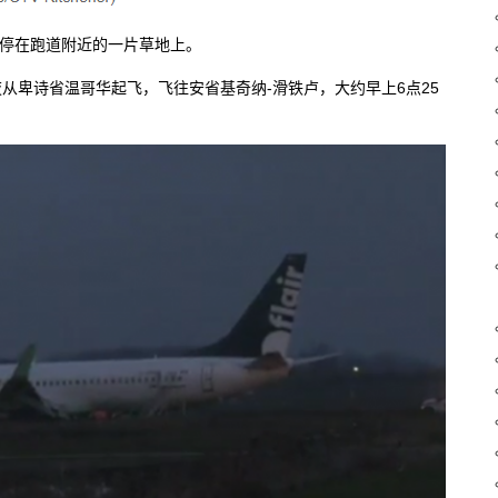
正停在跑道附近的一片草地上。
从卑诗省温哥华起飞，飞往安省基奇纳-滑铁卢，大约早上6点25