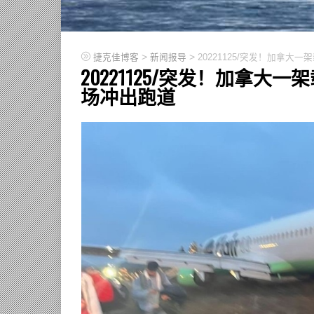
>
>
捷克佳博客
新闻报导
20221125/突发！加拿大
20221125/突发！加拿大
场冲出跑道