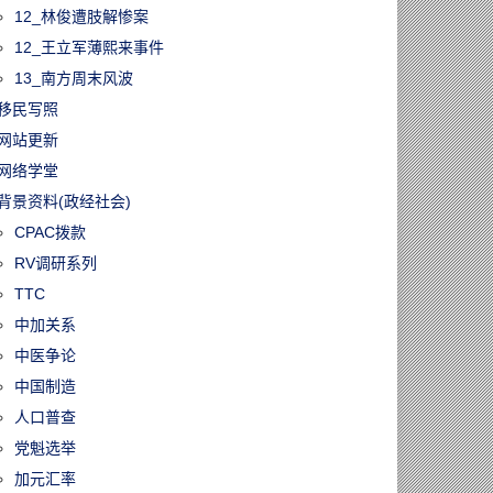
12_林俊遭肢解惨案
12_王立军薄熙来事件
13_南方周末风波
移民写照
网站更新
网络学堂
背景资料(政经社会)
CPAC拨款
RV调研系列
TTC
中加关系
中医争论
中国制造
人口普查
党魁选举
加元汇率