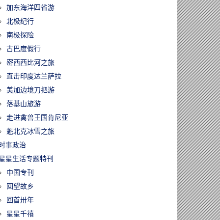
加东海洋四省游
北极纪行
南极探险
古巴度假行
密西西比河之旅
直击印度达兰萨拉
美加边境刀把游
落基山旅游
走进禽兽王国肯尼亚
魁北克冰雪之旅
时事政治
星星生活专题特刊
中国专刊
回望故乡
回首卅年
星星千禧