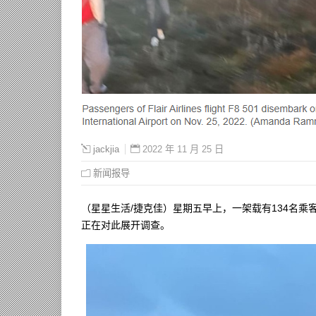
2022 年 11 月 25 日
jackjia
新闻报导
（星星生活/捷克佳）星期五早上，一架载有134名
正在对此展开调查。