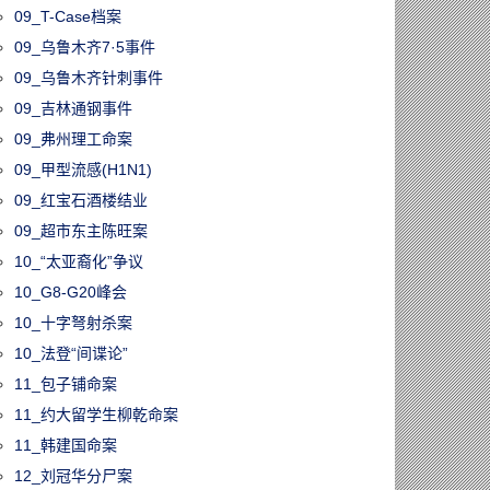
09_T-Case档案
09_乌鲁木齐7·5事件
09_乌鲁木齐针刺事件
09_吉林通钢事件
09_弗州理工命案
09_甲型流感(H1N1)
09_红宝石酒楼结业
09_超市东主陈旺案
10_“太亚裔化”争议
10_G8-G20峰会
10_十字弩射杀案
10_法登“间谍论”
11_包子铺命案
11_约大留学生柳乾命案
11_韩建国命案
12_刘冠华分尸案