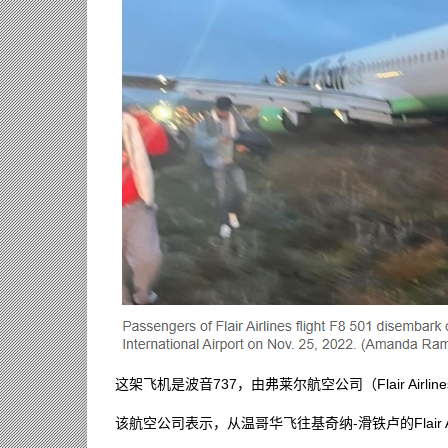
这架飞机是波音737，由弗莱尔航空公司（Flair Airli
该航空公司表示，从温哥华飞往基奇纳-滑铁卢的Flair Ai