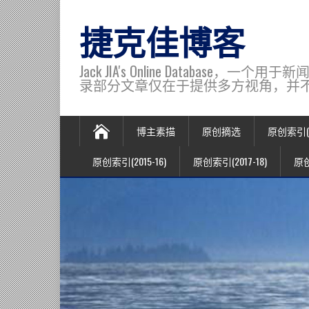
捷克佳博客
Jack JIA's Online Data
录部分文章仅在于提供多方视角，并不代表博主观
博主素描
原创摘选
原创索引(20
原创索引(2015-16)
原创索引(2017-18)
原创