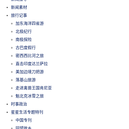
新闻素材
旅行记事
加东海洋四省游
北极纪行
南极探险
古巴度假行
密西西比河之旅
直击印度达兰萨拉
美加边境刀把游
落基山旅游
走进禽兽王国肯尼亚
魁北克冰雪之旅
时事政治
星星生活专题特刊
中国专刊
回望故乡