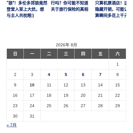
“狼”！多伦多郊狼竟然
行吗？你可能不知道
只算机票酒店！这7
登堂入室上大炕，想
关于旅行保险的真相
隐藏开销，可能让预
与主人共枕眠:)
算瞬间多花上千元
2026年 8月
日
一
二
三
四
五
六
1
2
3
4
5
6
7
8
9
10
11
12
13
14
15
16
17
18
19
20
21
22
23
24
25
26
27
28
29
30
31
« 7月