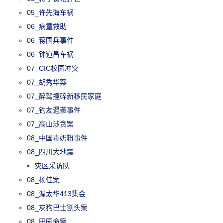
05_许先海车祸
06_病童救助
06_蒋国兵事件
06_钟道昌车祸
07_CIC校园冲突
07_胡秀华案
07_醉驾撞碎新移民家庭
07_钓友遇袭事件
07_高山涉贪案
08_中国毒奶粉事件
08_四川大地震
灾区采访队
08_杨佳案
08_渥太华413集会
08_灰狗巴士割头案
08_田园命案