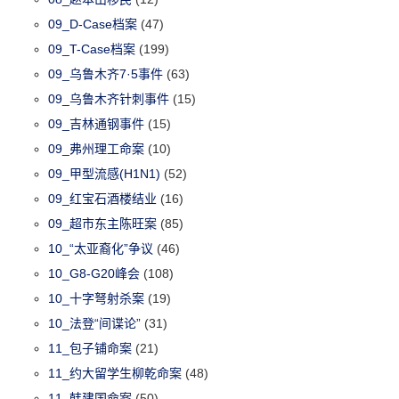
09_D-Case档案
(47)
09_T-Case档案
(199)
09_乌鲁木齐7·5事件
(63)
09_乌鲁木齐针刺事件
(15)
09_吉林通钢事件
(15)
09_弗州理工命案
(10)
09_甲型流感(H1N1)
(52)
09_红宝石酒楼结业
(16)
09_超市东主陈旺案
(85)
10_“太亚裔化”争议
(46)
10_G8-G20峰会
(108)
10_十字弩射杀案
(19)
10_法登“间谍论”
(31)
11_包子铺命案
(21)
11_约大留学生柳乾命案
(48)
11_韩建国命案
(50)