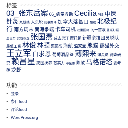
标签
03_张东岳案
Cecilia
中医
06_病童救助
PS3
北极纪
针灸
加拿大落基山
人头税
九段线
刑事案件
加航
行
南方周末
卡车司机
南海争端
同一首歌
双重国籍
圣诞灯屋
张国焘
新疆杂技团员脱队
成吉思汗
摩托党
圣诞节
安省市选
林俊
林顿
熊猫
熊猫外交
海航
温家宝
最低工资
栾菊杰
王立军
薄熙来
白求恩
葡萄酒品鉴
薄瓜瓜
调查研
赖昌星
马格诺塔
跨国抚养
陈敏
究
软实力
麦考
邹至蕙
龙虾
莲
功能
登录
条目feed
评论feed
WordPress.org