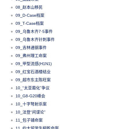
08_赵本山移民
09_D-Case档案
09_T-Case档案
09_乌鲁木齐7·5事件
09_乌鲁木齐针刺事件
09_吉林通钢事件
09_弗州理工命案
09_甲型流感(H1N1)
09_红宝石酒楼结业
09_超市东主陈旺案
10_“太亚裔化”争议
10_G8-G20峰会
10_十字弩射杀案
10_法登“间谍论”
11_包子铺命案
11_约大留学生柳乾命案