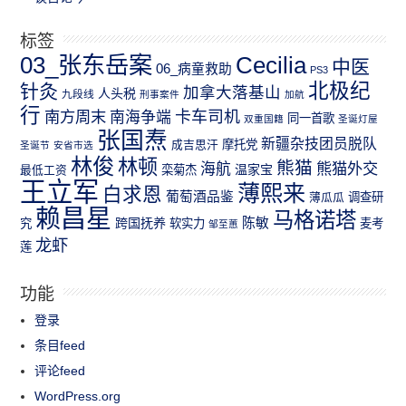
标签
03_张东岳案
Cecilia
中医
06_病童救助
PS3
北极纪
针灸
加拿大落基山
人头税
九段线
刑事案件
加航
行
南方周末
卡车司机
南海争端
同一首歌
双重国籍
圣诞灯屋
张国焘
新疆杂技团员脱队
成吉思汗
摩托党
圣诞节
安省市选
林俊
林顿
熊猫
熊猫外交
海航
温家宝
最低工资
栾菊杰
王立军
薄熙来
白求恩
葡萄酒品鉴
薄瓜瓜
调查研
赖昌星
马格诺塔
跨国抚养
陈敏
究
软实力
麦考
邹至蕙
龙虾
莲
功能
登录
条目feed
评论feed
WordPress.org