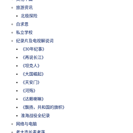
旅游资讯
北极探险
白求恩
私立学校
纪录片及电视解说词
《30年纪事》
《再说长江》
《坦克人》
《大国崛起》
《天安门》
《河殇》
《达赖喇嘛》
《飘扬，共和国的旗帜》
淮海战役全纪录
网络与电脑
老太市长麦考莲