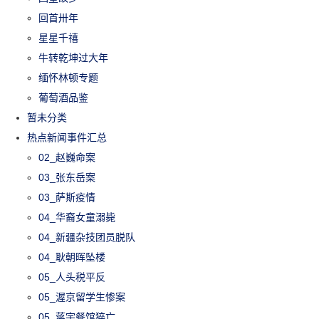
回首卅年
星星千禧
牛转乾坤过大年
缅怀林顿专题
葡萄酒品鉴
暂未分类
热点新闻事件汇总
02_赵巍命案
03_张东岳案
03_萨斯疫情
04_华裔女童溺毙
04_新疆杂技团员脱队
04_耿朝晖坠楼
05_人头税平反
05_渥京留学生惨案
05_蒋宇餐馆猝亡