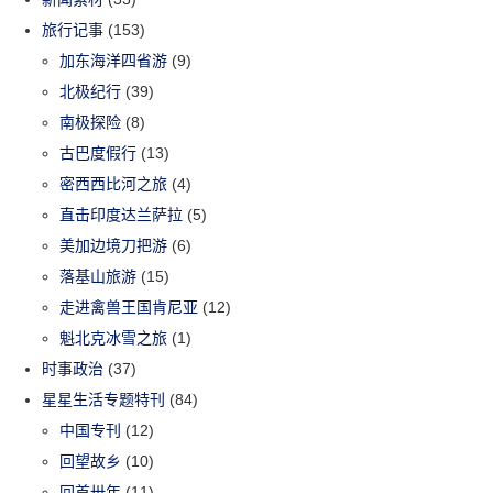
旅行记事
(153)
加东海洋四省游
(9)
北极纪行
(39)
南极探险
(8)
古巴度假行
(13)
密西西比河之旅
(4)
直击印度达兰萨拉
(5)
美加边境刀把游
(6)
落基山旅游
(15)
走进禽兽王国肯尼亚
(12)
魁北克冰雪之旅
(1)
时事政治
(37)
星星生活专题特刊
(84)
中国专刊
(12)
回望故乡
(10)
回首卅年
(11)