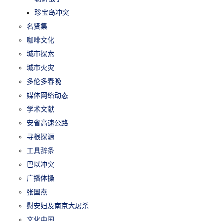
珍宝岛冲突
名贤集
咖啡文化
城市探索
城市火灾
多伦多春晚
媒体网络动态
学术文献
安省高速公路
寻根探源
工具辞条
巴以冲突
广播体操
张国焘
慰安妇及南京大屠杀
文化中国