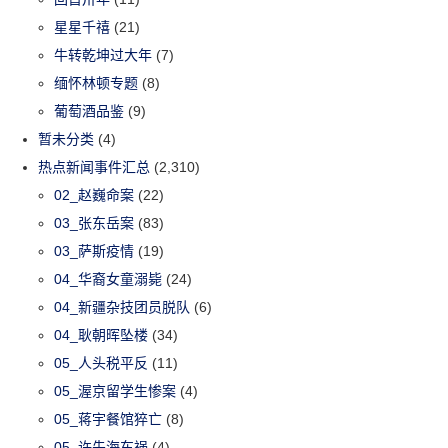
星星千禧
(21)
牛转乾坤过大年
(7)
缅怀林顿专题
(8)
葡萄酒品鉴
(9)
暂未分类
(4)
热点新闻事件汇总
(2,310)
02_赵巍命案
(22)
03_张东岳案
(83)
03_萨斯疫情
(19)
04_华裔女童溺毙
(24)
04_新疆杂技团员脱队
(6)
04_耿朝晖坠楼
(34)
05_人头税平反
(11)
05_渥京留学生惨案
(4)
05_蒋宇餐馆猝亡
(8)
05_许先海车祸
(4)