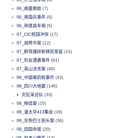
06_病童救助
(7)
06_蒋国兵事件
(6)
06_钟道昌车祸
(5)
07_CIC校园冲突
(17)
07_胡秀华案
(12)
07_醉驾撞碎新移民家庭
(15)
07_钓友遇袭事件
(61)
07_高山涉贪案
(40)
08_中国毒奶粉事件
(43)
08_四川大地震
(146)
灾区采访队
(33)
08_杨佳案
(15)
08_渥太华413集会
(18)
08_灰狗巴士割头案
(36)
08_田园命案
(20)
08_赵本山移民
(12)