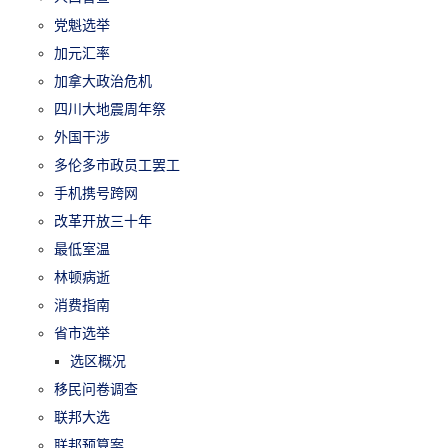
党魁选举
加元汇率
加拿大政治危机
四川大地震周年祭
外国干涉
多伦多市政员工罢工
手机携号跨网
改革开放三十年
最低室温
林顿病逝
消费指南
省市选举
选区概况
移民问卷调查
联邦大选
联邦预算案