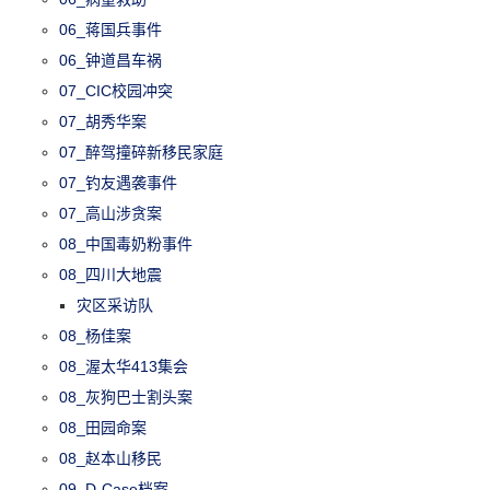
06_蒋国兵事件
06_钟道昌车祸
07_CIC校园冲突
07_胡秀华案
07_醉驾撞碎新移民家庭
07_钓友遇袭事件
07_高山涉贪案
08_中国毒奶粉事件
08_四川大地震
灾区采访队
08_杨佳案
08_渥太华413集会
08_灰狗巴士割头案
08_田园命案
08_赵本山移民
09_D-Case档案