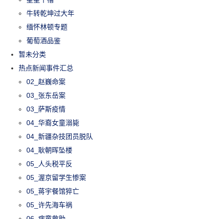
牛转乾坤过大年
缅怀林顿专题
葡萄酒品鉴
暂未分类
热点新闻事件汇总
02_赵巍命案
03_张东岳案
03_萨斯疫情
04_华裔女童溺毙
04_新疆杂技团员脱队
04_耿朝晖坠楼
05_人头税平反
05_渥京留学生惨案
05_蒋宇餐馆猝亡
05_许先海车祸
06_病童救助