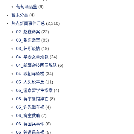
葡萄酒品鉴
(9)
暂未分类
(4)
热点新闻事件汇总
(2,310)
02_赵巍命案
(22)
03_张东岳案
(83)
03_萨斯疫情
(19)
04_华裔女童溺毙
(24)
04_新疆杂技团员脱队
(6)
04_耿朝晖坠楼
(34)
05_人头税平反
(11)
05_渥京留学生惨案
(4)
05_蒋宇餐馆猝亡
(8)
05_许先海车祸
(4)
06_病童救助
(7)
06_蒋国兵事件
(6)
06_钟道昌车祸
(5)