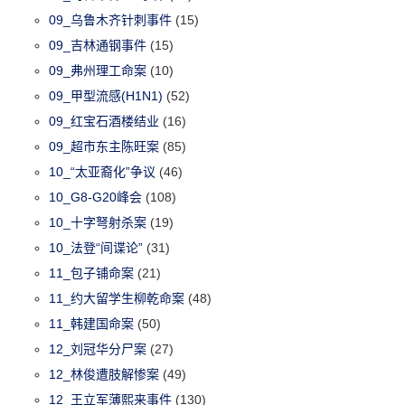
09_乌鲁木齐针刺事件
(15)
09_吉林通钢事件
(15)
09_弗州理工命案
(10)
09_甲型流感(H1N1)
(52)
09_红宝石酒楼结业
(16)
09_超市东主陈旺案
(85)
10_“太亚裔化”争议
(46)
10_G8-G20峰会
(108)
10_十字弩射杀案
(19)
10_法登“间谍论”
(31)
11_包子铺命案
(21)
11_约大留学生柳乾命案
(48)
11_韩建国命案
(50)
12_刘冠华分尸案
(27)
12_林俊遭肢解惨案
(49)
12_王立军薄熙来事件
(130)