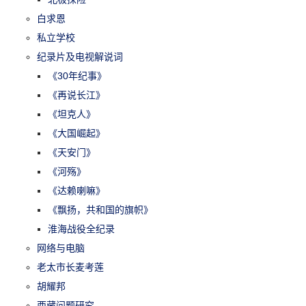
白求恩
私立学校
纪录片及电视解说词
《30年纪事》
《再说长江》
《坦克人》
《大国崛起》
《天安门》
《河殇》
《达赖喇嘛》
《飘扬，共和国的旗帜》
淮海战役全纪录
网络与电脑
老太市长麦考莲
胡耀邦
西藏问题研究