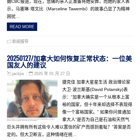
据CBC报道，现在，悲痛的亲人正准备将她安葬，而她的家人表
示，马塞琳·塔文比（Marceline Tawembi）的故事凸显了为精神
困扰…
READ MORE
新闻报导
20250127/加拿大如何恢复正常状态：一位美
国友人的建议
2025 年 01 月 27 日
jackjia
捷克佳 加拿大星星生活 政治理论家
大卫·波兰斯基(David Polansky)表
示：“加拿大确实是一个从根本上富
裕的国家，但十年来却选择不表现得
像一个富裕国家。” 如果你问普通加
拿大人“是否为自己是石油和天然气
巨头并拥有所有这些令人难以置信的矿产而感到羞耻？”答案是否
定的。但大卫断言，这种情绪在统…