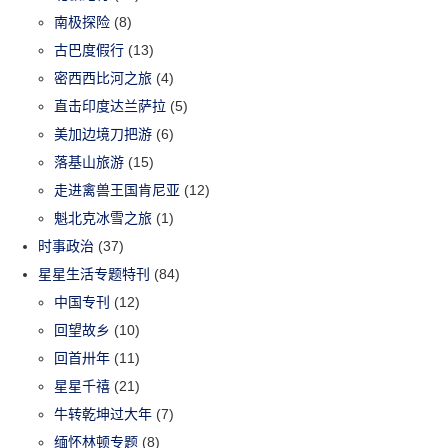
南极探险
(8)
古巴度假行
(13)
密西西比河之旅
(4)
直击印度达兰萨拉
(5)
美加边境刀把游
(6)
落基山旅游
(15)
走进禽兽王国肯尼亚
(12)
魁北克冰雪之旅
(1)
时事政治
(37)
星星生活专题特刊
(84)
中国专刊
(12)
回望故乡
(10)
回首卅年
(11)
星星千禧
(21)
牛转乾坤过大年
(7)
缅怀林顿专题
(8)