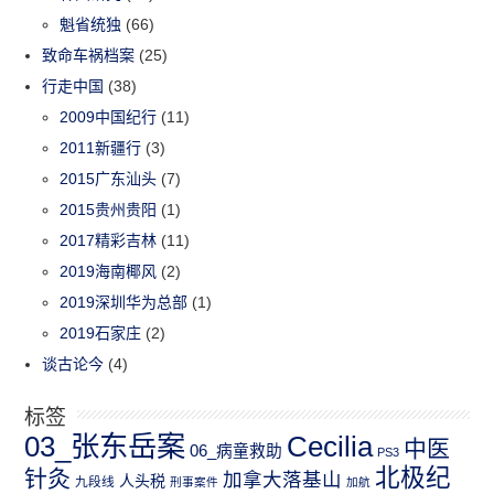
魁省统独
(66)
致命车祸档案
(25)
行走中国
(38)
2009中国纪行
(11)
2011新疆行
(3)
2015广东汕头
(7)
2015贵州贵阳
(1)
2017精彩吉林
(11)
2019海南椰风
(2)
2019深圳华为总部
(1)
2019石家庄
(2)
谈古论今
(4)
标签
03_张东岳案
Cecilia
中医
06_病童救助
PS3
北极纪
针灸
加拿大落基山
人头税
九段线
刑事案件
加航