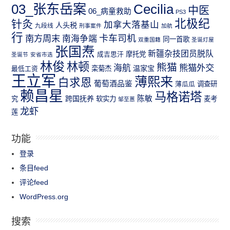
03_张东岳案
Cecilia
中医
06_病童救助
PS3
北极纪
针灸
加拿大落基山
人头税
九段线
刑事案件
加航
行
南方周末
卡车司机
南海争端
同一首歌
双重国籍
圣诞灯屋
张国焘
新疆杂技团员脱队
成吉思汗
摩托党
圣诞节
安省市选
林俊
林顿
熊猫
熊猫外交
海航
温家宝
最低工资
栾菊杰
王立军
薄熙来
白求恩
葡萄酒品鉴
薄瓜瓜
调查研
赖昌星
马格诺塔
跨国抚养
陈敏
究
软实力
麦考
邹至蕙
龙虾
莲
功能
登录
条目feed
评论feed
WordPress.org
搜索