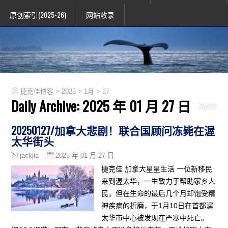
原创索引(2025-26)
网站收录
>
>
>
捷克佳博客
2025
1月
27
Daily Archive:
2025 年 01 月 27 日
20250127/加拿大悲剧！联合国顾问冻毙在渥
太华街头
2025 年 01 月 27 日
jackjia
捷克佳 加拿大星星生活 一位新移民
来到渥太华，一生致力于帮助家乡人
民，但在生命的最后几个月却饱受精
神疾病的折磨，于1月10日在首都渥
太华市中心被发现在严寒中死亡。