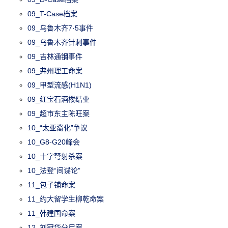
09_T-Case档案
09_乌鲁木齐7·5事件
09_乌鲁木齐针刺事件
09_吉林通钢事件
09_弗州理工命案
09_甲型流感(H1N1)
09_红宝石酒楼结业
09_超市东主陈旺案
10_“太亚裔化”争议
10_G8-G20峰会
10_十字弩射杀案
10_法登“间谍论”
11_包子铺命案
11_约大留学生柳乾命案
11_韩建国命案
12_刘冠华分尸案