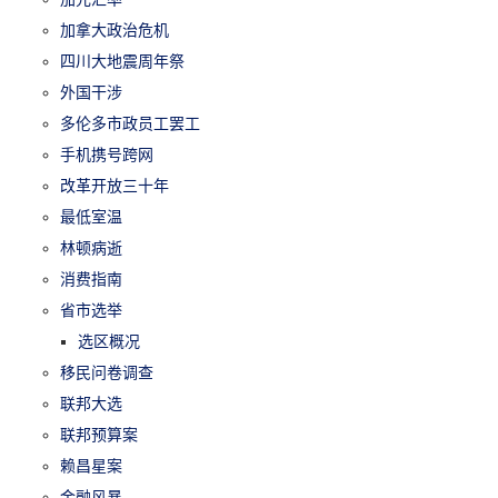
加拿大政治危机
四川大地震周年祭
外国干涉
多伦多市政员工罢工
手机携号跨网
改革开放三十年
最低室温
林顿病逝
消费指南
省市选举
选区概况
移民问卷调查
联邦大选
联邦预算案
赖昌星案
金融风暴