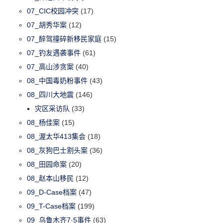
07_CIC校园冲突
(17)
07_胡秀华案
(12)
07_醉驾撞碎新移民家庭
(15)
07_钓友遇袭事件
(61)
07_高山涉贪案
(40)
08_中国毒奶粉事件
(43)
08_四川大地震
(146)
灾区采访队
(33)
08_杨佳案
(15)
08_渥太华413集会
(18)
08_灰狗巴士割头案
(36)
08_田园命案
(20)
08_赵本山移民
(12)
09_D-Case档案
(47)
09_T-Case档案
(199)
09_乌鲁木齐7·5事件
(63)