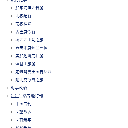
加东海洋四省游
北极纪行
南极探险
古巴度假行
密西西比河之旅
直击印度达兰萨拉
美加边境刀把游
落基山旅游
走进禽兽王国肯尼亚
魁北克冰雪之旅
时事政治
星星生活专题特刊
中国专刊
回望故乡
回首卅年
星星千禧