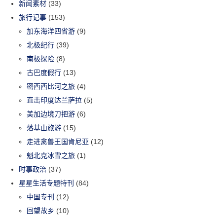
新闻素材
(33)
旅行记事
(153)
加东海洋四省游
(9)
北极纪行
(39)
南极探险
(8)
古巴度假行
(13)
密西西比河之旅
(4)
直击印度达兰萨拉
(5)
美加边境刀把游
(6)
落基山旅游
(15)
走进禽兽王国肯尼亚
(12)
魁北克冰雪之旅
(1)
时事政治
(37)
星星生活专题特刊
(84)
中国专刊
(12)
回望故乡
(10)