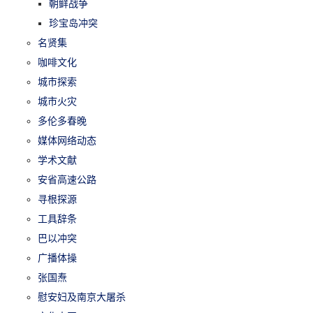
朝鲜战争
珍宝岛冲突
名贤集
咖啡文化
城市探索
城市火灾
多伦多春晚
媒体网络动态
学术文献
安省高速公路
寻根探源
工具辞条
巴以冲突
广播体操
张国焘
慰安妇及南京大屠杀