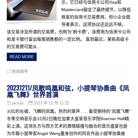
示，它已经与信用卡公司Visa和
Mastercard敲定了最终细节，以降低
商家的信用卡交易费用，但小企业倡
导者表示，这项协议还远远不够。
该交易涉及所谓的交易费，也称为“刷卡费”，该费用为信用卡公司
和发卡银行留出每笔销售额的一定比例。 直到最近，某些高级卡
的交易费可能从…
READ MORE
新闻报导
20231211/凤歌鸣凰和弦，小提琴协奏曲《凤
凰飞舞》世界首演
2023 年 12 月 11 日
jackjia
火红的长裙，飞舞的凤凰，热烈的掌声……备受期待的“凤凰飞舞”
冬季交响音乐会12月2日晚在加拿大皇家音乐学院Koerner Hall精
彩上演。这场东方与西方艺术的激情碰撞与融合的音乐盛宴也是
为华裔小提琴家Angel Wang量身创作的同名作品小提琴协奏曲