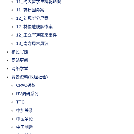
11_约大留学生柳乾命案
11_韩建国命案
12_刘冠华分尸案
12_林俊遭肢解惨案
12_王立军薄熙来事件
13_南方周末风波
移民写照
网站更新
网络学堂
背景资料(政经社会)
CPAC拨款
RV调研系列
TTC
中加关系
中医争论
中国制造