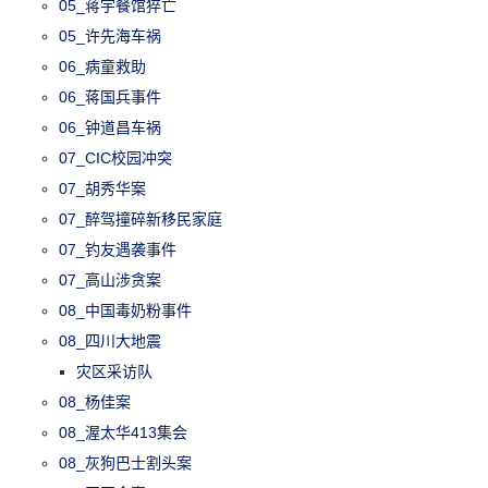
05_蒋宇餐馆猝亡
05_许先海车祸
06_病童救助
06_蒋国兵事件
06_钟道昌车祸
07_CIC校园冲突
07_胡秀华案
07_醉驾撞碎新移民家庭
07_钓友遇袭事件
07_高山涉贪案
08_中国毒奶粉事件
08_四川大地震
灾区采访队
08_杨佳案
08_渥太华413集会
08_灰狗巴士割头案