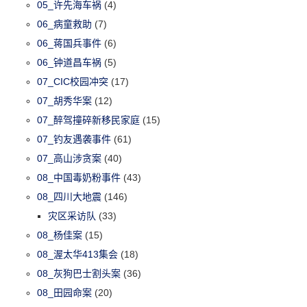
05_许先海车祸
(4)
06_病童救助
(7)
06_蒋国兵事件
(6)
06_钟道昌车祸
(5)
07_CIC校园冲突
(17)
07_胡秀华案
(12)
07_醉驾撞碎新移民家庭
(15)
07_钓友遇袭事件
(61)
07_高山涉贪案
(40)
08_中国毒奶粉事件
(43)
08_四川大地震
(146)
灾区采访队
(33)
08_杨佳案
(15)
08_渥太华413集会
(18)
08_灰狗巴士割头案
(36)
08_田园命案
(20)