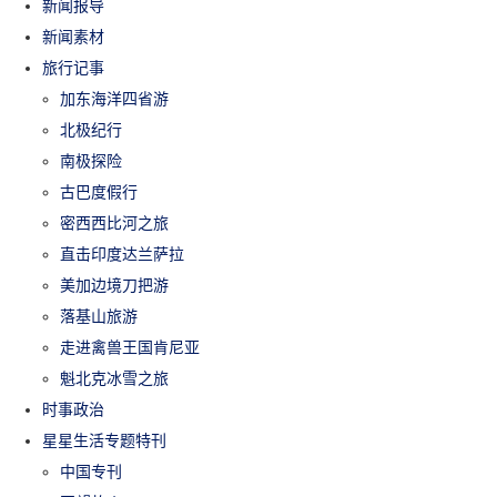
新闻报导
新闻素材
旅行记事
加东海洋四省游
北极纪行
南极探险
古巴度假行
密西西比河之旅
直击印度达兰萨拉
美加边境刀把游
落基山旅游
走进禽兽王国肯尼亚
魁北克冰雪之旅
时事政治
星星生活专题特刊
中国专刊