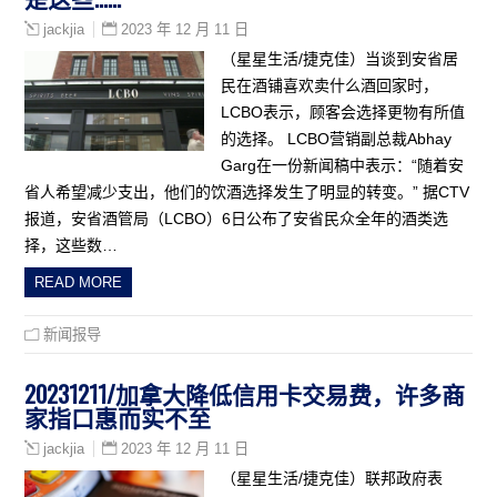
2023 年 12 月 11 日
jackjia
（星星生活/捷克佳）当谈到安省居
民在酒铺喜欢卖什么酒回家时，
LCBO表示，顾客会选择更物有所值
的选择。 LCBO营销副总裁Abhay
Garg在一份新闻稿中表示：“随着安
省人希望减少支出，他们的饮酒选择发生了明显的转变。” 据CTV
报道，安省酒管局（LCBO）6日公布了安省民众全年的酒类选
择，这些数…
READ MORE
新闻报导
20231211/加拿大降低信用卡交易费，许多商
家指口惠而实不至
2023 年 12 月 11 日
jackjia
（星星生活/捷克佳）联邦政府表