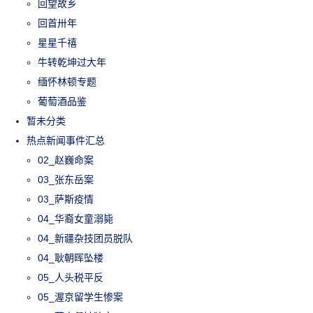
回望故乡
回首卅年
星星千禧
牛转乾坤过大年
缅怀林顿专题
葡萄酒品鉴
暂未分类
热点新闻事件汇总
02_赵巍命案
03_张东岳案
03_萨斯疫情
04_华裔女童溺毙
04_新疆杂技团员脱队
04_耿朝晖坠楼
05_人头税平反
05_渥京留学生惨案