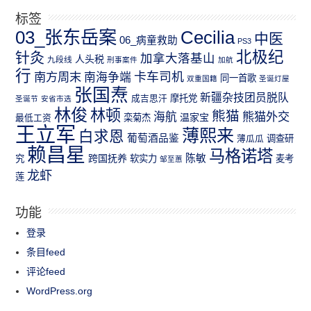
标签
03_张东岳案
Cecilia
中医
06_病童救助
PS3
北极纪
针灸
加拿大落基山
人头税
九段线
刑事案件
加航
行
南方周末
卡车司机
南海争端
同一首歌
双重国籍
圣诞灯屋
张国焘
新疆杂技团员脱队
成吉思汗
摩托党
圣诞节
安省市选
林俊
林顿
熊猫
熊猫外交
海航
温家宝
最低工资
栾菊杰
王立军
薄熙来
白求恩
葡萄酒品鉴
薄瓜瓜
调查研
赖昌星
马格诺塔
跨国抚养
陈敏
究
软实力
麦考
邹至蕙
龙虾
莲
功能
登录
条目feed
评论feed
WordPress.org