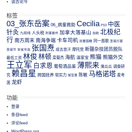
谈古论今
标签
03_张东岳案
Cecilia
中医
06_病童救助
PS3
北极纪
针灸
加拿大落基山
人头税
九段线
刑事案件
加航
行
南方周末
卡车司机
南海争端
同一首歌
双重国籍
圣诞灯屋
张国焘
新疆杂技团员脱队
成吉思汗
摩托党
圣诞节
安省市选
林俊
林顿
熊猫
熊猫外交
海航
温家宝
最低工资
栾菊杰
王立军
薄熙来
白求恩
葡萄酒品鉴
薄瓜瓜
调查研
赖昌星
马格诺塔
跨国抚养
陈敏
究
软实力
麦考
邹至蕙
龙虾
莲
功能
登录
条目feed
评论feed
WordPress.org