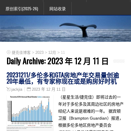
原创索引(2025-26)
网站收录
>
>
>
捷克佳博客
2023
12月
11
Daily Archive:
2023 年 12 月 11 日
20231211/多伦多和GTA房地产年交易量创逾
20年最低，有专家称现在或是购房好时机
2023 年 12 月 11 日
jackjia
（星星生活/捷克佳）即将过去的一
年对于多伦多及其周边社区的房地产
经纪人来说是艰难的一年。 据宾顿
卫报（Brampton Guardian）报道，
根据多伦多地区房地产委员会