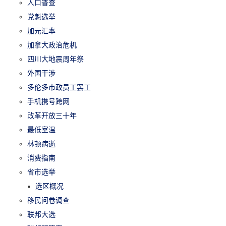
人口普查
党魁选举
加元汇率
加拿大政治危机
四川大地震周年祭
外国干涉
多伦多市政员工罢工
手机携号跨网
改革开放三十年
最低室温
林顿病逝
消费指南
省市选举
选区概况
移民问卷调查
联邦大选