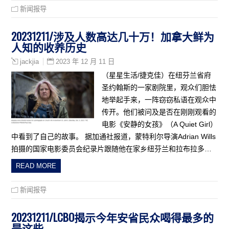
新闻报导
20231211/涉及人数高达几十万！加拿大鲜为
人知的收养历史
2023 年 12 月 11 日
jackjia
（星星生活/捷克佳）在纽芬兰省府
圣约翰斯的一家剧院里，观众们胆怯
地举起手来，一阵窃窃私语在观众中
传开。他们被问及是否在刚刚观看的
电影《安静的女孩》（A Quiet Girl）
中看到了自己的故事。 据加通社报道，蒙特利尔导演Adrian Wills
拍摄的国家电影委员会纪录片跟随他在家乡纽芬兰和拉布拉多…
READ MORE
新闻报导
20231211/LCBO揭示今年安省民众喝得最多的
是这些……