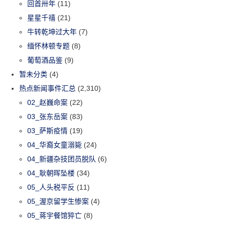
回首卅年
(11)
星星千禧
(21)
牛转乾坤过大年
(7)
缅怀林顿专题
(8)
葡萄酒品鉴
(9)
暂未分类
(4)
热点新闻事件汇总
(2,310)
02_赵巍命案
(22)
03_张东岳案
(83)
03_萨斯疫情
(19)
04_华裔女童溺毙
(24)
04_新疆杂技团员脱队
(6)
04_耿朝晖坠楼
(34)
05_人头税平反
(11)
05_渥京留学生惨案
(4)
05_蒋宇餐馆猝亡
(8)