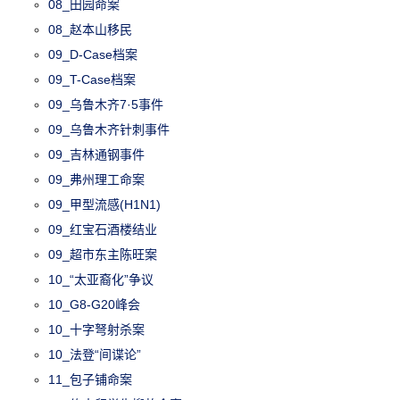
08_田园命案
08_赵本山移民
09_D-Case档案
09_T-Case档案
09_乌鲁木齐7·5事件
09_乌鲁木齐针刺事件
09_吉林通钢事件
09_弗州理工命案
09_甲型流感(H1N1)
09_红宝石酒楼结业
09_超市东主陈旺案
10_“太亚裔化”争议
10_G8-G20峰会
10_十字弩射杀案
10_法登“间谍论”
11_包子铺命案