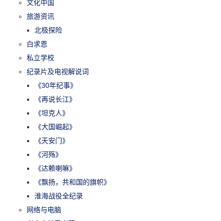
文化中国
旅游资讯
北极探险
白求恩
私立学校
纪录片及电视解说词
《30年纪事》
《再说长江》
《坦克人》
《大国崛起》
《天安门》
《河殇》
《达赖喇嘛》
《飘扬，共和国的旗帜》
淮海战役全纪录
网络与电脑