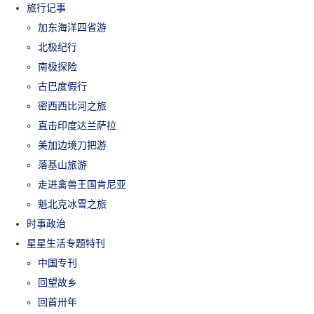
旅行记事
加东海洋四省游
北极纪行
南极探险
古巴度假行
密西西比河之旅
直击印度达兰萨拉
美加边境刀把游
落基山旅游
走进禽兽王国肯尼亚
魁北克冰雪之旅
时事政治
星星生活专题特刊
中国专刊
回望故乡
回首卅年