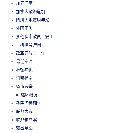
加元汇率
加拿大政治危机
四川大地震周年祭
外国干涉
多伦多市政员工罢工
手机携号跨网
改革开放三十年
最低室温
林顿病逝
消费指南
省市选举
选区概况
移民问卷调查
联邦大选
联邦预算案
赖昌星案