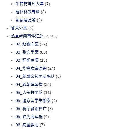
牛转乾坤过大年
(7)
缅怀林顿专题
(8)
葡萄酒品鉴
(9)
暂未分类
(4)
热点新闻事件汇总
(2,310)
02_赵巍命案
(22)
03_张东岳案
(83)
03_萨斯疫情
(19)
04_华裔女童溺毙
(24)
04_新疆杂技团员脱队
(6)
04_耿朝晖坠楼
(34)
05_人头税平反
(11)
05_渥京留学生惨案
(4)
05_蒋宇餐馆猝亡
(8)
05_许先海车祸
(4)
06_病童救助
(7)