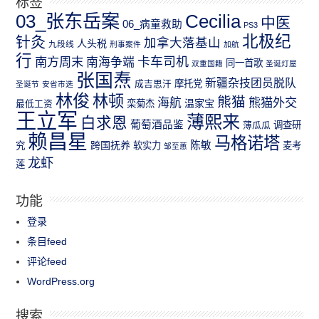
标签
03_张东岳案
Cecilia
中医
06_病童救助
PS3
北极纪
针灸
加拿大落基山
人头税
九段线
刑事案件
加航
行
南方周末
卡车司机
南海争端
同一首歌
双重国籍
圣诞灯屋
张国焘
新疆杂技团员脱队
成吉思汗
摩托党
圣诞节
安省市选
林俊
林顿
熊猫
熊猫外交
海航
温家宝
最低工资
栾菊杰
王立军
薄熙来
白求恩
葡萄酒品鉴
薄瓜瓜
调查研
赖昌星
马格诺塔
跨国抚养
陈敏
究
软实力
麦考
邹至蕙
龙虾
莲
功能
登录
条目feed
评论feed
WordPress.org
搜索