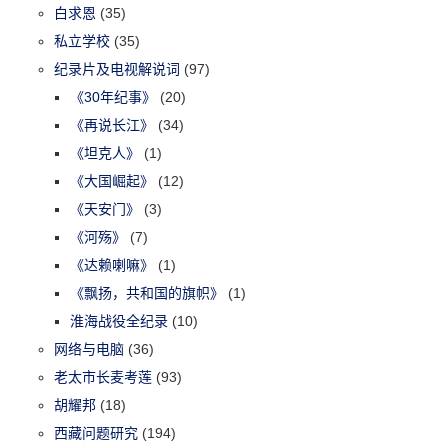
白求恩
(35)
私立学校
(35)
纪录片及电视解说词
(97)
《30年纪事》
(20)
《再说长江》
(34)
《坦克人》
(1)
《大国崛起》
(12)
《天安门》
(3)
《河殇》
(7)
《达赖喇嘛》
(1)
《飘扬，共和国的旗帜》
(1)
淮海战役全纪录
(10)
网络与电脑
(36)
老太市长麦考莲
(93)
胡耀邦
(18)
西藏问题研究
(194)