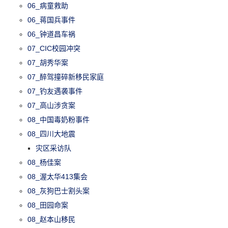
06_病童救助
06_蒋国兵事件
06_钟道昌车祸
07_CIC校园冲突
07_胡秀华案
07_醉驾撞碎新移民家庭
07_钓友遇袭事件
07_高山涉贪案
08_中国毒奶粉事件
08_四川大地震
灾区采访队
08_杨佳案
08_渥太华413集会
08_灰狗巴士割头案
08_田园命案
08_赵本山移民