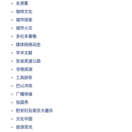
名贤集
咖啡文化
城市探索
城市火灾
多伦多春晚
媒体网络动态
学术文献
安省高速公路
寻根探源
工具辞条
巴以冲突
广播体操
张国焘
慰安妇及南京大屠杀
文化中国
旅游资讯