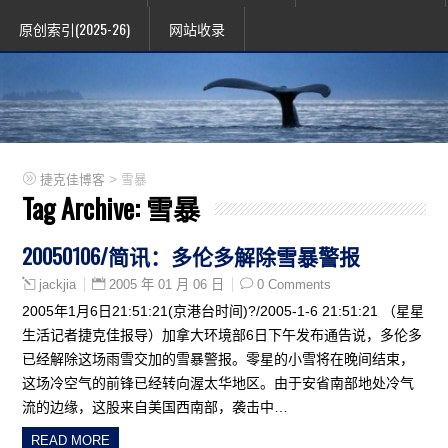
原创索引(2025-26)
网站收录
>
捷克佳博客
雪暴
Tag Archive:
雪暴
20050106/简讯：多伦多解除雪暴警报
2005 年 01 月 06 日
0 Comments
jackjia
2005年1月6日21:51:21(京港台时间)?/2005-1-6 21:51:21 （星星
生活记者捷克佳报导）加拿大环境部6日下午发布通告说，多伦多
已经解除这场雨雪交加的雪暴警报。零星的小雪将在晚间结束，
这场冷空气的前锋已经转向渥太华地区。由于安省南部地处冷气
流的边缘，这股来自美国西南部，袭击中…
READ MORE