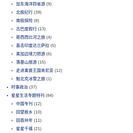
加东海洋四省游
(9)
北极纪行
(39)
南极探险
(8)
古巴度假行
(13)
密西西比河之旅
(4)
直击印度达兰萨拉
(5)
美加边境刀把游
(6)
落基山旅游
(15)
走进禽兽王国肯尼亚
(12)
魁北克冰雪之旅
(1)
时事政治
(37)
星星生活专题特刊
(84)
中国专刊
(12)
回望故乡
(10)
回首卅年
(11)
星星千禧
(21)