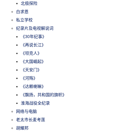
北极探险
白求恩
私立学校
纪录片及电视解说词
《30年纪事》
《再说长江》
《坦克人》
《大国崛起》
《天安门》
《河殇》
《达赖喇嘛》
《飘扬，共和国的旗帜》
淮海战役全纪录
网络与电脑
老太市长麦考莲
胡耀邦