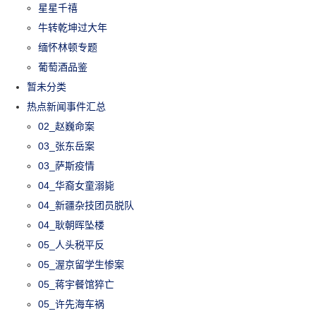
星星千禧
牛转乾坤过大年
缅怀林顿专题
葡萄酒品鉴
暂未分类
热点新闻事件汇总
02_赵巍命案
03_张东岳案
03_萨斯疫情
04_华裔女童溺毙
04_新疆杂技团员脱队
04_耿朝晖坠楼
05_人头税平反
05_渥京留学生惨案
05_蒋宇餐馆猝亡
05_许先海车祸