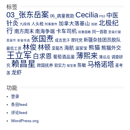
标签
03_张东岳案
Cecilia
中医
06_病童救助
PS3
北极纪
针灸
加拿大落基山
人头税
九段线
刑事案件
加航
行
南方周末
卡车司机
南海争端
同一首歌
双重国籍
圣诞灯屋
张国焘
新疆杂技团员脱队
成吉思汗
摩托党
圣诞节
安省市选
林俊
林顿
熊猫
熊猫外交
海航
温家宝
最低工资
栾菊杰
王立军
薄熙来
白求恩
葡萄酒品鉴
薄瓜瓜
调查研
赖昌星
马格诺塔
跨国抚养
陈敏
究
软实力
麦考
邹至蕙
龙虾
莲
功能
登录
条目feed
评论feed
WordPress.org