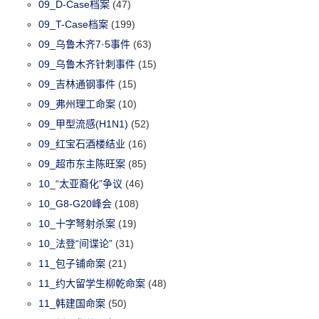
09_D-Case档案
(47)
09_T-Case档案
(199)
09_乌鲁木齐7·5事件
(63)
09_乌鲁木齐针刺事件
(15)
09_吉林通钢事件
(15)
09_弗州理工命案
(10)
09_甲型流感(H1N1)
(52)
09_红宝石酒楼结业
(16)
09_超市东主陈旺案
(85)
10_“太亚裔化”争议
(46)
10_G8-G20峰会
(108)
10_十字弩射杀案
(19)
10_法登“间谍论”
(31)
11_包子铺命案
(21)
11_约大留学生柳乾命案
(48)
11_韩建国命案
(50)