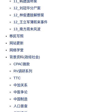
11_韩建国命案
12_刘冠华分尸案
12_林俊遭肢解惨案
12_王立军薄熙来事件
13_南方周末风波
移民写照
网站更新
网络学堂
背景资料(政经社会)
CPAC拨款
RV调研系列
TTC
中加关系
中医争论
中国制造
人口普查