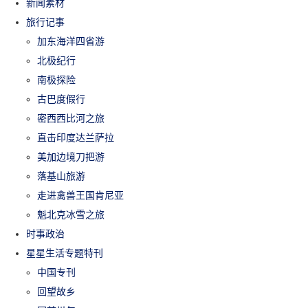
新闻素材
旅行记事
加东海洋四省游
北极纪行
南极探险
古巴度假行
密西西比河之旅
直击印度达兰萨拉
美加边境刀把游
落基山旅游
走进禽兽王国肯尼亚
魁北克冰雪之旅
时事政治
星星生活专题特刊
中国专刊
回望故乡