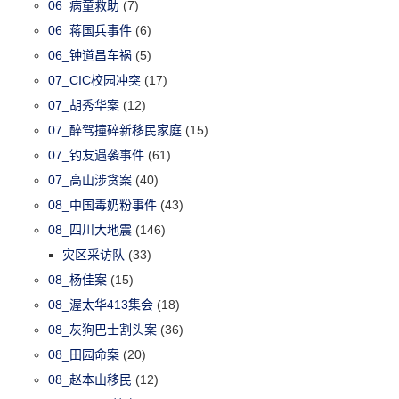
06_病童救助
(7)
06_蒋国兵事件
(6)
06_钟道昌车祸
(5)
07_CIC校园冲突
(17)
07_胡秀华案
(12)
07_醉驾撞碎新移民家庭
(15)
07_钓友遇袭事件
(61)
07_高山涉贪案
(40)
08_中国毒奶粉事件
(43)
08_四川大地震
(146)
灾区采访队
(33)
08_杨佳案
(15)
08_渥太华413集会
(18)
08_灰狗巴士割头案
(36)
08_田园命案
(20)
08_赵本山移民
(12)