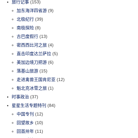
旅行记事
(153)
加东海洋四省游
(9)
北极纪行
(39)
南极探险
(8)
古巴度假行
(13)
密西西比河之旅
(4)
直击印度达兰萨拉
(5)
美加边境刀把游
(6)
落基山旅游
(15)
走进禽兽王国肯尼亚
(12)
魁北克冰雪之旅
(1)
时事政治
(37)
星星生活专题特刊
(84)
中国专刊
(12)
回望故乡
(10)
回首卅年
(11)