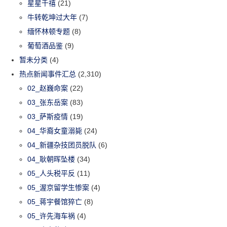
星星千禧
(21)
牛转乾坤过大年
(7)
缅怀林顿专题
(8)
葡萄酒品鉴
(9)
暂未分类
(4)
热点新闻事件汇总
(2,310)
02_赵巍命案
(22)
03_张东岳案
(83)
03_萨斯疫情
(19)
04_华裔女童溺毙
(24)
04_新疆杂技团员脱队
(6)
04_耿朝晖坠楼
(34)
05_人头税平反
(11)
05_渥京留学生惨案
(4)
05_蒋宇餐馆猝亡
(8)
05_许先海车祸
(4)