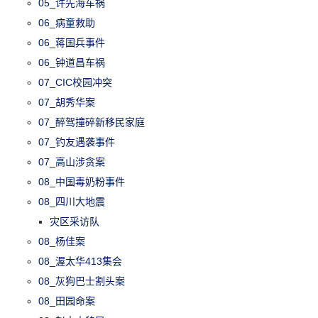
05_许先海车祸
06_病童救助
06_蒋国兵事件
06_钟道昌车祸
07_CIC校园冲突
07_胡秀华案
07_醉驾撞碎新移民家庭
07_钓友遇袭事件
07_高山涉贪案
08_中国毒奶粉事件
08_四川大地震
灾区采访队
08_杨佳案
08_渥太华413集会
08_灰狗巴士割头案
08_田园命案