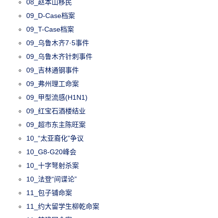
08_赵本山移民
09_D-Case档案
09_T-Case档案
09_乌鲁木齐7·5事件
09_乌鲁木齐针刺事件
09_吉林通钢事件
09_弗州理工命案
09_甲型流感(H1N1)
09_红宝石酒楼结业
09_超市东主陈旺案
10_“太亚裔化”争议
10_G8-G20峰会
10_十字弩射杀案
10_法登“间谍论”
11_包子铺命案
11_约大留学生柳乾命案