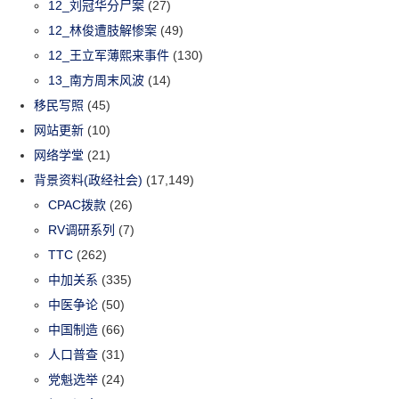
12_刘冠华分尸案
(27)
12_林俊遭肢解惨案
(49)
12_王立军薄熙来事件
(130)
13_南方周末风波
(14)
移民写照
(45)
网站更新
(10)
网络学堂
(21)
背景资料(政经社会)
(17,149)
CPAC拨款
(26)
RV调研系列
(7)
TTC
(262)
中加关系
(335)
中医争论
(50)
中国制造
(66)
人口普查
(31)
党魁选举
(24)