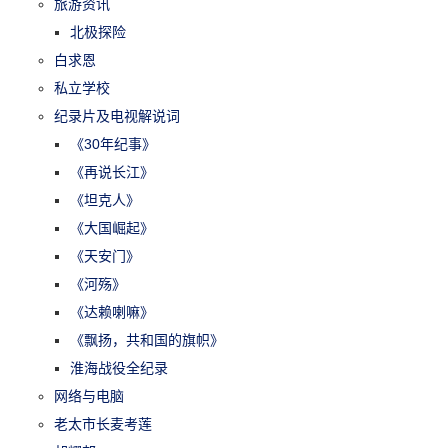
旅游资讯
北极探险
白求恩
私立学校
纪录片及电视解说词
《30年纪事》
《再说长江》
《坦克人》
《大国崛起》
《天安门》
《河殇》
《达赖喇嘛》
《飘扬，共和国的旗帜》
淮海战役全纪录
网络与电脑
老太市长麦考莲