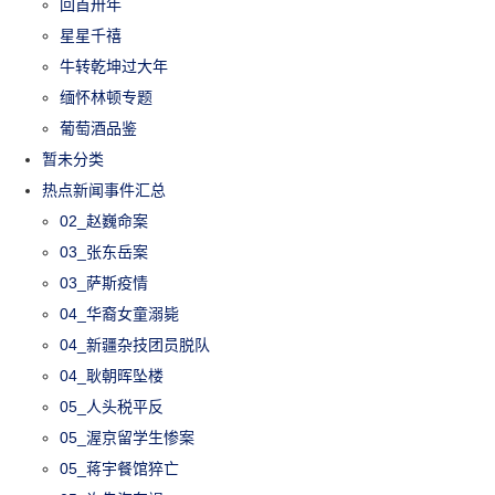
回首卅年
星星千禧
牛转乾坤过大年
缅怀林顿专题
葡萄酒品鉴
暂未分类
热点新闻事件汇总
02_赵巍命案
03_张东岳案
03_萨斯疫情
04_华裔女童溺毙
04_新疆杂技团员脱队
04_耿朝晖坠楼
05_人头税平反
05_渥京留学生惨案
05_蒋宇餐馆猝亡