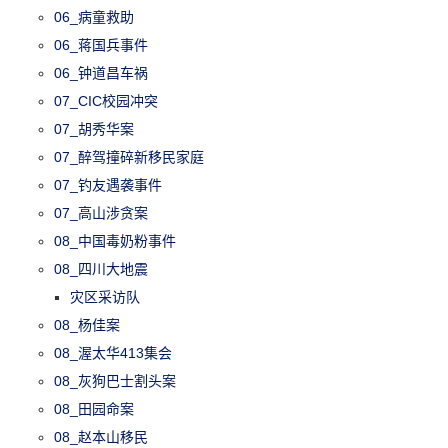
06_病童救助
06_蒋国兵事件
06_钟道昌车祸
07_CIC校园冲突
07_胡秀华案
07_醉驾撞碎新移民家庭
07_钓友遇袭事件
07_高山涉贪案
08_中国毒奶粉事件
08_四川大地震
灾区采访队
08_杨佳案
08_渥太华413集会
08_灰狗巴士割头案
08_田园命案
08_赵本山移民