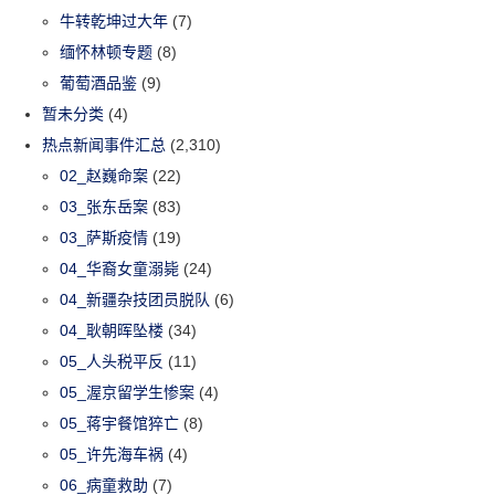
牛转乾坤过大年
(7)
缅怀林顿专题
(8)
葡萄酒品鉴
(9)
暂未分类
(4)
热点新闻事件汇总
(2,310)
02_赵巍命案
(22)
03_张东岳案
(83)
03_萨斯疫情
(19)
04_华裔女童溺毙
(24)
04_新疆杂技团员脱队
(6)
04_耿朝晖坠楼
(34)
05_人头税平反
(11)
05_渥京留学生惨案
(4)
05_蒋宇餐馆猝亡
(8)
05_许先海车祸
(4)
06_病童救助
(7)