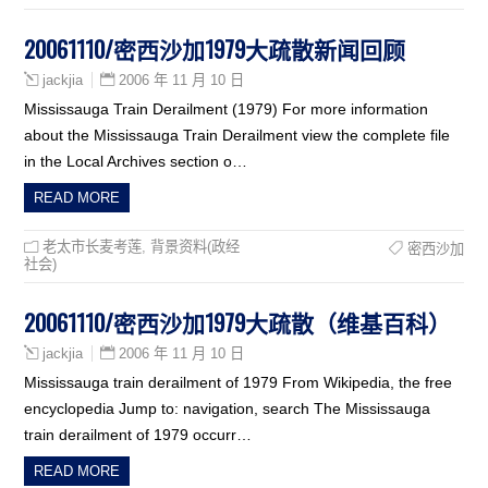
20061110/密西沙加1979大疏散新闻回顾
2006 年 11 月 10 日
jackjia
Mississauga Train Derailment (1979) For more information
about the Mississauga Train Derailment view the complete file
in the Local Archives section o…
READ MORE
老太市长麦考莲
,
背景资料(政经
密西沙加
社会)
20061110/密西沙加1979大疏散（维基百科）
2006 年 11 月 10 日
jackjia
Mississauga train derailment of 1979 From Wikipedia, the free
encyclopedia Jump to: navigation, search The Mississauga
train derailment of 1979 occurr…
READ MORE