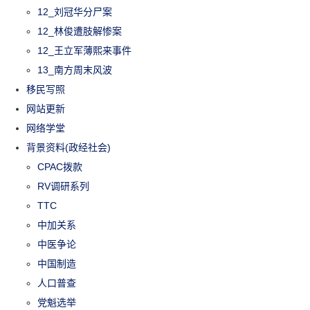
12_刘冠华分尸案
12_林俊遭肢解惨案
12_王立军薄熙来事件
13_南方周末风波
移民写照
网站更新
网络学堂
背景资料(政经社会)
CPAC拨款
RV调研系列
TTC
中加关系
中医争论
中国制造
人口普查
党魁选举