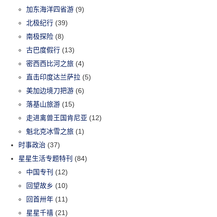
加东海洋四省游
(9)
北极纪行
(39)
南极探险
(8)
古巴度假行
(13)
密西西比河之旅
(4)
直击印度达兰萨拉
(5)
美加边境刀把游
(6)
落基山旅游
(15)
走进禽兽王国肯尼亚
(12)
魁北克冰雪之旅
(1)
时事政治
(37)
星星生活专题特刊
(84)
中国专刊
(12)
回望故乡
(10)
回首卅年
(11)
星星千禧
(21)