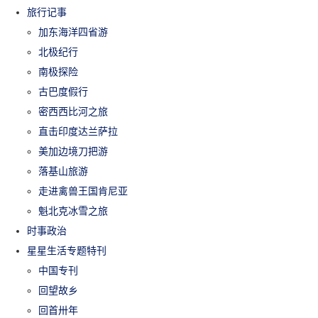
旅行记事
加东海洋四省游
北极纪行
南极探险
古巴度假行
密西西比河之旅
直击印度达兰萨拉
美加边境刀把游
落基山旅游
走进禽兽王国肯尼亚
魁北克冰雪之旅
时事政治
星星生活专题特刊
中国专刊
回望故乡
回首卅年