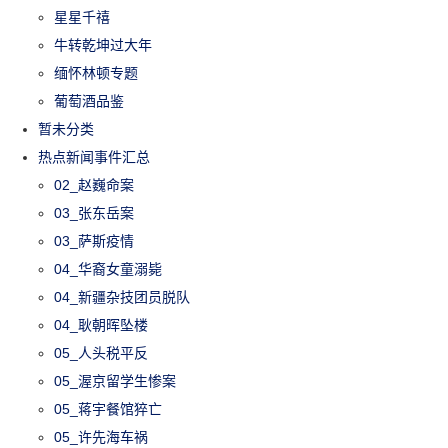
星星千禧
牛转乾坤过大年
缅怀林顿专题
葡萄酒品鉴
暂未分类
热点新闻事件汇总
02_赵巍命案
03_张东岳案
03_萨斯疫情
04_华裔女童溺毙
04_新疆杂技团员脱队
04_耿朝晖坠楼
05_人头税平反
05_渥京留学生惨案
05_蒋宇餐馆猝亡
05_许先海车祸