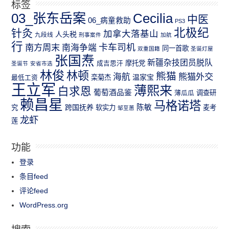
标签
03_张东岳案
Cecilia
中医
06_病童救助
PS3
北极纪
针灸
加拿大落基山
人头税
九段线
刑事案件
加航
行
南方周末
卡车司机
南海争端
同一首歌
双重国籍
圣诞灯屋
张国焘
新疆杂技团员脱队
成吉思汗
摩托党
圣诞节
安省市选
林俊
林顿
熊猫
熊猫外交
海航
温家宝
最低工资
栾菊杰
王立军
薄熙来
白求恩
葡萄酒品鉴
薄瓜瓜
调查研
赖昌星
马格诺塔
跨国抚养
陈敏
究
软实力
麦考
邹至蕙
龙虾
莲
功能
登录
条目feed
评论feed
WordPress.org
搜索