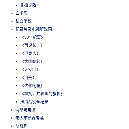
北极探险
白求恩
私立学校
纪录片及电视解说词
《30年纪事》
《再说长江》
《坦克人》
《大国崛起》
《天安门》
《河殇》
《达赖喇嘛》
《飘扬，共和国的旗帜》
淮海战役全纪录
网络与电脑
老太市长麦考莲
胡耀邦