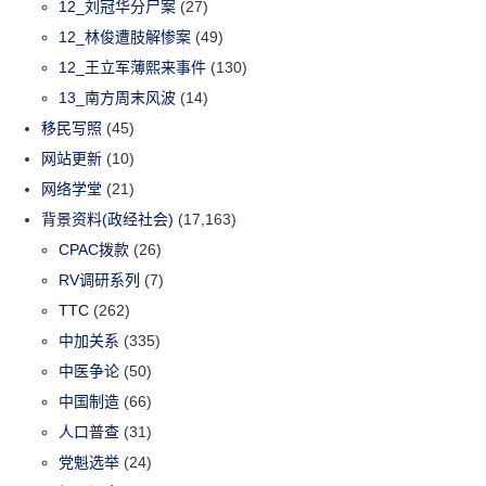
12_刘冠华分尸案
(27)
12_林俊遭肢解惨案
(49)
12_王立军薄熙来事件
(130)
13_南方周末风波
(14)
移民写照
(45)
网站更新
(10)
网络学堂
(21)
背景资料(政经社会)
(17,163)
CPAC拨款
(26)
RV调研系列
(7)
TTC
(262)
中加关系
(335)
中医争论
(50)
中国制造
(66)
人口普查
(31)
党魁选举
(24)