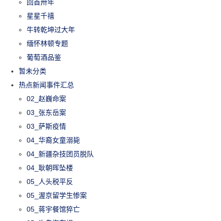
回首卅年
星星千禧
牛转乾坤过大年
缅怀林顿专题
葡萄酒品鉴
暂未分类
热点新闻事件汇总
02_赵巍命案
03_张东岳案
03_萨斯疫情
04_华裔女童溺毙
04_新疆杂技团员脱队
04_耿朝晖坠楼
05_人头税平反
05_渥京留学生惨案
05_蒋宇餐馆猝亡