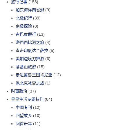
旅行记事
(153)
加东海洋四省游
(9)
北极纪行
(39)
南极探险
(8)
古巴度假行
(13)
密西西比河之旅
(4)
直击印度达兰萨拉
(5)
美加边境刀把游
(6)
落基山旅游
(15)
走进禽兽王国肯尼亚
(12)
魁北克冰雪之旅
(1)
时事政治
(37)
星星生活专题特刊
(84)
中国专刊
(12)
回望故乡
(10)
回首卅年
(11)