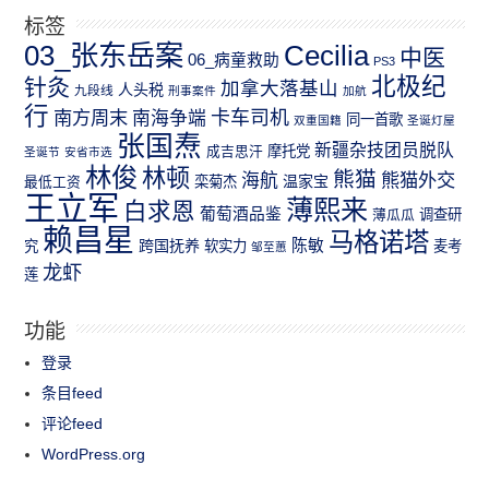
标签
03_张东岳案
Cecilia
中医
06_病童救助
PS3
北极纪
针灸
加拿大落基山
人头税
九段线
刑事案件
加航
行
南方周末
卡车司机
南海争端
同一首歌
双重国籍
圣诞灯屋
张国焘
新疆杂技团员脱队
成吉思汗
摩托党
圣诞节
安省市选
林俊
林顿
熊猫
熊猫外交
海航
温家宝
最低工资
栾菊杰
王立军
薄熙来
白求恩
葡萄酒品鉴
薄瓜瓜
调查研
赖昌星
马格诺塔
跨国抚养
陈敏
究
软实力
麦考
邹至蕙
龙虾
莲
功能
登录
条目feed
评论feed
WordPress.org