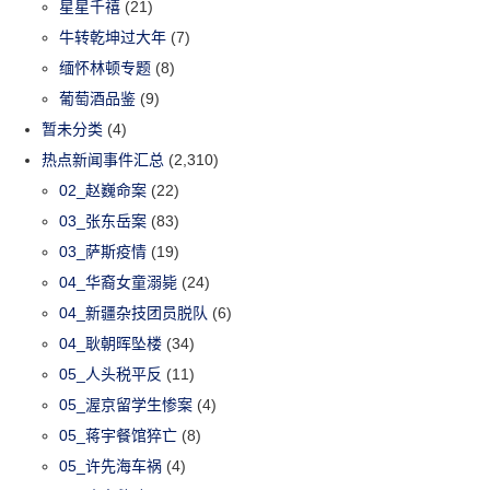
星星千禧
(21)
牛转乾坤过大年
(7)
缅怀林顿专题
(8)
葡萄酒品鉴
(9)
暂未分类
(4)
热点新闻事件汇总
(2,310)
02_赵巍命案
(22)
03_张东岳案
(83)
03_萨斯疫情
(19)
04_华裔女童溺毙
(24)
04_新疆杂技团员脱队
(6)
04_耿朝晖坠楼
(34)
05_人头税平反
(11)
05_渥京留学生惨案
(4)
05_蒋宇餐馆猝亡
(8)
05_许先海车祸
(4)