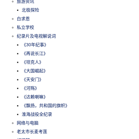
旅游资讯
北极探险
白求恩
私立学校
纪录片及电视解说词
《30年纪事》
《再说长江》
《坦克人》
《大国崛起》
《天安门》
《河殇》
《达赖喇嘛》
《飘扬，共和国的旗帜》
淮海战役全纪录
网络与电脑
老太市长麦考莲