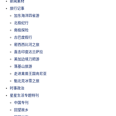
新闻素材
旅行记事
加东海洋四省游
北极纪行
南极探险
古巴度假行
密西西比河之旅
直击印度达兰萨拉
美加边境刀把游
落基山旅游
走进禽兽王国肯尼亚
魁北克冰雪之旅
时事政治
星星生活专题特刊
中国专刊
回望故乡