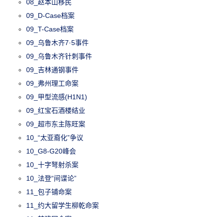
08_赵本山移民
09_D-Case档案
09_T-Case档案
09_乌鲁木齐7·5事件
09_乌鲁木齐针刺事件
09_吉林通钢事件
09_弗州理工命案
09_甲型流感(H1N1)
09_红宝石酒楼结业
09_超市东主陈旺案
10_“太亚裔化”争议
10_G8-G20峰会
10_十字弩射杀案
10_法登“间谍论”
11_包子铺命案
11_约大留学生柳乾命案