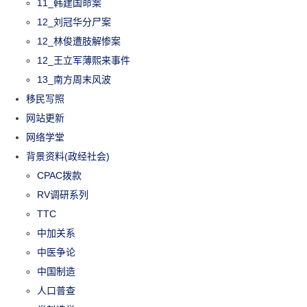
11_韩建国命案
12_刘冠华分尸案
12_林俊遭肢解惨案
12_王立军薄熙来事件
13_南方周末风波
移民写照
网站更新
网络学堂
背景资料(政经社会)
CPAC拨款
RV调研系列
TTC
中加关系
中医争论
中国制造
人口普查