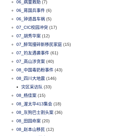
06_病童救助
(7)
06_蒋国兵事件
(6)
06_钟道昌车祸
(5)
07_CIC校园冲突
(17)
07_胡秀华案
(12)
07_醉驾撞碎新移民家庭
(15)
07_钓友遇袭事件
(61)
07_高山涉贪案
(40)
08_中国毒奶粉事件
(43)
08_四川大地震
(146)
灾区采访队
(33)
08_杨佳案
(15)
08_渥太华413集会
(18)
08_灰狗巴士割头案
(36)
08_田园命案
(20)
08_赵本山移民
(12)