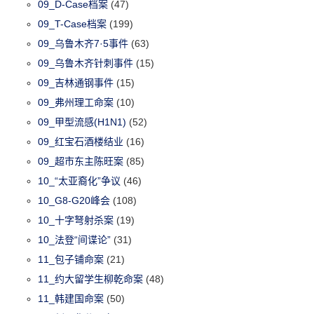
09_D-Case档案
(47)
09_T-Case档案
(199)
09_乌鲁木齐7·5事件
(63)
09_乌鲁木齐针刺事件
(15)
09_吉林通钢事件
(15)
09_弗州理工命案
(10)
09_甲型流感(H1N1)
(52)
09_红宝石酒楼结业
(16)
09_超市东主陈旺案
(85)
10_“太亚裔化”争议
(46)
10_G8-G20峰会
(108)
10_十字弩射杀案
(19)
10_法登“间谍论”
(31)
11_包子铺命案
(21)
11_约大留学生柳乾命案
(48)
11_韩建国命案
(50)