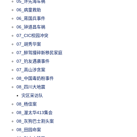
05_许先海车祸
06_病童救助
06_蒋国兵事件
06_钟道昌车祸
07_CIC校园冲突
07_胡秀华案
07_醉驾撞碎新移民家庭
07_钓友遇袭事件
07_高山涉贪案
08_中国毒奶粉事件
08_四川大地震
灾区采访队
08_杨佳案
08_渥太华413集会
08_灰狗巴士割头案
08_田园命案