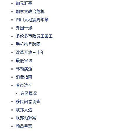
加元汇率
加拿大政治危机
四川大地震周年祭
外国干涉
多伦多市政员工罢工
手机携号跨网
改革开放三十年
最低室温
林顿病逝
消费指南
省市选举
选区概况
移民问卷调查
联邦大选
联邦预算案
赖昌星案