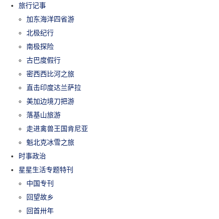
旅行记事
加东海洋四省游
北极纪行
南极探险
古巴度假行
密西西比河之旅
直击印度达兰萨拉
美加边境刀把游
落基山旅游
走进禽兽王国肯尼亚
魁北克冰雪之旅
时事政治
星星生活专题特刊
中国专刊
回望故乡
回首卅年