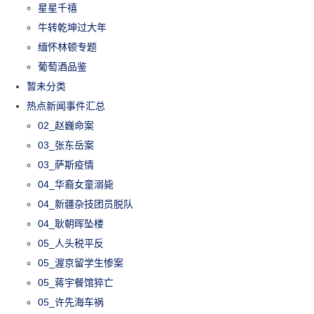
星星千禧
牛转乾坤过大年
缅怀林顿专题
葡萄酒品鉴
暂未分类
热点新闻事件汇总
02_赵巍命案
03_张东岳案
03_萨斯疫情
04_华裔女童溺毙
04_新疆杂技团员脱队
04_耿朝晖坠楼
05_人头税平反
05_渥京留学生惨案
05_蒋宇餐馆猝亡
05_许先海车祸