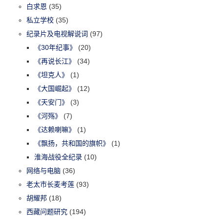
白求恩
(35)
私立学校
(35)
纪录片及电视解说词
(97)
《30年纪事》
(20)
《再说长江》
(34)
《坦克人》
(1)
《大国崛起》
(12)
《天安门》
(3)
《河殇》
(7)
《达赖喇嘛》
(1)
《飘扬，共和国的旗帜》
(1)
淮海战役全纪录
(10)
网络与电脑
(36)
老太市长麦考莲
(93)
胡耀邦
(18)
西藏问题研究
(194)