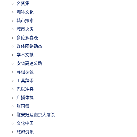
名贤集
咖啡文化
城市探索
城市火灾
多伦多春晚
媒体网络动态
学术文献
安省高速公路
寻根探源
工具辞条
巴以冲突
广播体操
张国焘
慰安妇及南京大屠杀
文化中国
旅游资讯