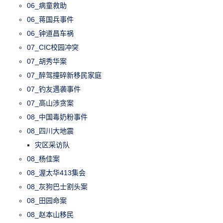
06_病童救助
06_蒋国兵事件
06_钟道昌车祸
07_CIC校园冲突
07_胡秀华案
07_醉驾撞碎新移民家庭
07_钓友遇袭事件
07_高山涉贪案
08_中国毒奶粉事件
08_四川大地震
灾区采访队
08_杨佳案
08_渥太华413集会
08_灰狗巴士割头案
08_田园命案
08_赵本山移民