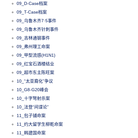
09_D-Case档案
09_T-Case档案
09_乌鲁木齐7·5事件
09_乌鲁木齐针刺事件
09_吉林通钢事件
09_弗州理工命案
09_甲型流感(H1N1)
09_红宝石酒楼结业
09_超市东主陈旺案
10_“太亚裔化”争议
10_G8-G20峰会
10_十字弩射杀案
10_法登“间谍论”
11_包子铺命案
11_约大留学生柳乾命案
11_韩建国命案