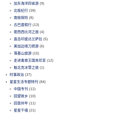
加东海洋四省游
(9)
北极纪行
(39)
南极探险
(8)
古巴度假行
(13)
密西西比河之旅
(4)
直击印度达兰萨拉
(5)
美加边境刀把游
(6)
落基山旅游
(15)
走进禽兽王国肯尼亚
(12)
魁北克冰雪之旅
(1)
时事政治
(37)
星星生活专题特刊
(84)
中国专刊
(12)
回望故乡
(10)
回首卅年
(11)
星星千禧
(21)