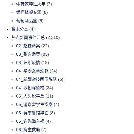
牛转乾坤过大年
(7)
缅怀林顿专题
(8)
葡萄酒品鉴
(9)
暂未分类
(4)
热点新闻事件汇总
(2,310)
02_赵巍命案
(22)
03_张东岳案
(83)
03_萨斯疫情
(19)
04_华裔女童溺毙
(24)
04_新疆杂技团员脱队
(6)
04_耿朝晖坠楼
(34)
05_人头税平反
(11)
05_渥京留学生惨案
(4)
05_蒋宇餐馆猝亡
(8)
05_许先海车祸
(4)
06_病童救助
(7)