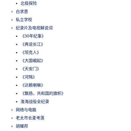
北极探险
白求恩
私立学校
纪录片及电视解说词
《30年纪事》
《再说长江》
《坦克人》
《大国崛起》
《天安门》
《河殇》
《达赖喇嘛》
《飘扬，共和国的旗帜》
淮海战役全纪录
网络与电脑
老太市长麦考莲
胡耀邦