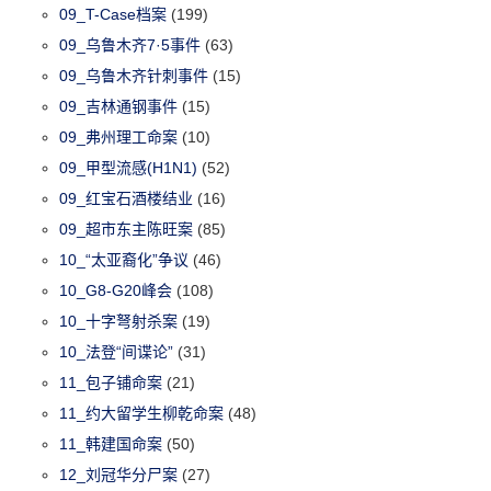
09_T-Case档案
(199)
09_乌鲁木齐7·5事件
(63)
09_乌鲁木齐针刺事件
(15)
09_吉林通钢事件
(15)
09_弗州理工命案
(10)
09_甲型流感(H1N1)
(52)
09_红宝石酒楼结业
(16)
09_超市东主陈旺案
(85)
10_“太亚裔化”争议
(46)
10_G8-G20峰会
(108)
10_十字弩射杀案
(19)
10_法登“间谍论”
(31)
11_包子铺命案
(21)
11_约大留学生柳乾命案
(48)
11_韩建国命案
(50)
12_刘冠华分尸案
(27)