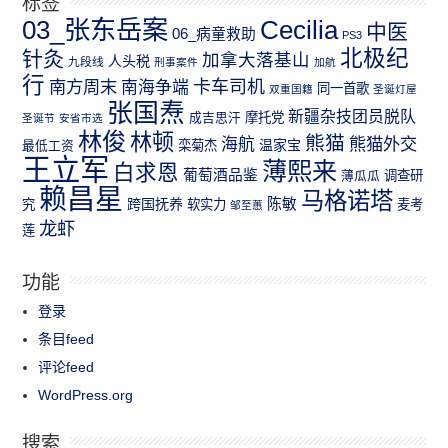
标签
03_张东岳案
Cecilia
中医
06_病童救助
PS3
北极纪
针灸
加拿大落基山
人头税
九段线
刑事案件
加航
行
南方周末
卡车司机
南海争端
同一首歌
双重国籍
圣诞灯屋
张国焘
新疆杂技团员脱队
成吉思汗
摩托党
圣诞节
安省市选
林俊
林顿
熊猫
熊猫外交
海航
温家宝
最低工资
栾菊杰
王立军
薄熙来
白求恩
葡萄酒品鉴
薄瓜瓜
调查研
赖昌星
马格诺塔
跨国抚养
陈敏
究
软实力
麦考
邹至蕙
龙虾
莲
功能
登录
条目feed
评论feed
WordPress.org
搜索