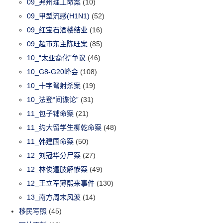
09_弗州理工命案
(10)
09_甲型流感(H1N1)
(52)
09_红宝石酒楼结业
(16)
09_超市东主陈旺案
(85)
10_“太亚裔化”争议
(46)
10_G8-G20峰会
(108)
10_十字弩射杀案
(19)
10_法登“间谍论”
(31)
11_包子铺命案
(21)
11_约大留学生柳乾命案
(48)
11_韩建国命案
(50)
12_刘冠华分尸案
(27)
12_林俊遭肢解惨案
(49)
12_王立军薄熙来事件
(130)
13_南方周末风波
(14)
移民写照
(45)