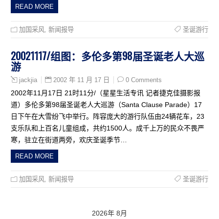
READ MORE
加国采风
,
新闻报导
圣诞游行
20021117/组图：多伦多第98届圣诞老人大巡
游
2002 年 11 月 17 日
0 Comments
jackjia
2002年11月17日 21时11分/（星星生活专讯 记者捷克佳摄影报
道）多伦多第98届圣诞老人大巡游（Santa Clause Parade）17
日下午在大雪纷飞中举行。阵容庞大的游行队伍由24辆花车，23
支乐队和上百名儿童组成，共约1500人。成千上万的民众不畏严
寒，驻立在街道两旁，欢庆圣诞季节…
READ MORE
加国采风
,
新闻报导
圣诞游行
2026年 8月