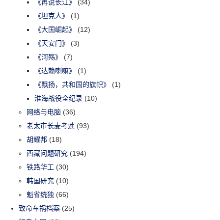
《再说长江》
(34)
《坦克人》
(1)
《大国崛起》
(12)
《天安门》
(3)
《河殇》
(7)
《达赖喇嘛》
(1)
《飘扬，共和国的旗帜》
(1)
淮海战役全纪录
(10)
网络与电脑
(36)
老太市长麦考莲
(93)
胡耀邦
(18)
西藏问题研究
(194)
铁路华工
(30)
韩国研究
(10)
魁省统独
(66)
致命车祸档案
(25)