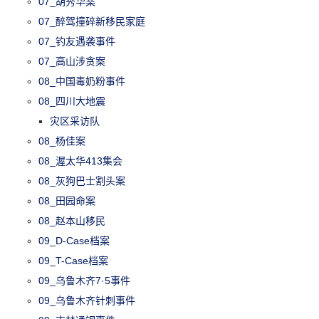
07_胡秀华案
07_醉驾撞碎新移民家庭
07_钓友遇袭事件
07_高山涉贪案
08_中国毒奶粉事件
08_四川大地震
灾区采访队
08_杨佳案
08_渥太华413集会
08_灰狗巴士割头案
08_田园命案
08_赵本山移民
09_D-Case档案
09_T-Case档案
09_乌鲁木齐7·5事件
09_乌鲁木齐针刺事件