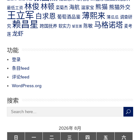
林俊
林顿
熊猫
熊猫外交
海航
温家宝
最低工资
栾菊杰
王立军
薄熙来
白求恩
葡萄酒品鉴
薄瓜瓜
调查研
赖昌星
马格诺塔
跨国抚养
陈敏
究
软实力
麦考
邹至蕙
龙虾
莲
功能
登录
条目feed
评论feed
WordPress.org
搜索
2026年 8月
日
一
二
三
四
五
六