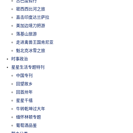
古巴度假行
密西西比河之旅
直击印度达兰萨拉
美加边境刀把游
落基山旅游
走进禽兽王国肯尼亚
魁北克冰雪之旅
时事政治
星星生活专题特刊
中国专刊
回望故乡
回首卅年
星星千禧
牛转乾坤过大年
缅怀林顿专题
葡萄酒品鉴