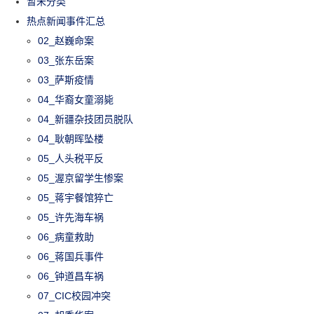
暂未分类
热点新闻事件汇总
02_赵巍命案
03_张东岳案
03_萨斯疫情
04_华裔女童溺毙
04_新疆杂技团员脱队
04_耿朝晖坠楼
05_人头税平反
05_渥京留学生惨案
05_蒋宇餐馆猝亡
05_许先海车祸
06_病童救助
06_蒋国兵事件
06_钟道昌车祸
07_CIC校园冲突