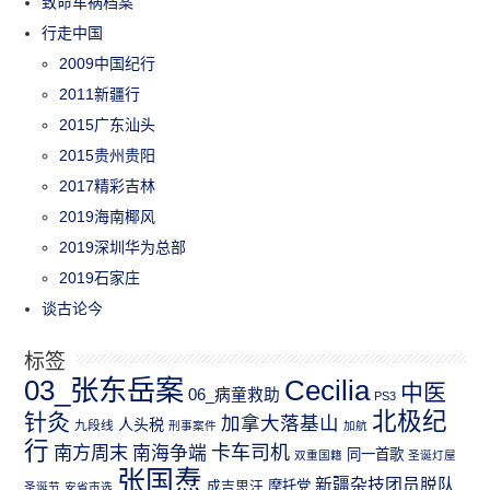
致命车祸档案
行走中国
2009中国纪行
2011新疆行
2015广东汕头
2015贵州贵阳
2017精彩吉林
2019海南椰风
2019深圳华为总部
2019石家庄
谈古论今
标签
03_张东岳案
Cecilia
中医
06_病童救助
PS3
北极纪
针灸
加拿大落基山
人头税
九段线
刑事案件
加航
行
南方周末
卡车司机
南海争端
同一首歌
双重国籍
圣诞灯屋
张国焘
新疆杂技团员脱队
成吉思汗
摩托党
圣诞节
安省市选