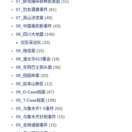
07_醉驾撞碎新移民家庭
(15)
07_钓友遇袭事件
(61)
07_高山涉贪案
(40)
08_中国毒奶粉事件
(43)
08_四川大地震
(146)
灾区采访队
(33)
08_杨佳案
(15)
08_渥太华413集会
(18)
08_灰狗巴士割头案
(36)
08_田园命案
(20)
08_赵本山移民
(12)
09_D-Case档案
(47)
09_T-Case档案
(199)
09_乌鲁木齐7·5事件
(63)
09_乌鲁木齐针刺事件
(15)
09_吉林通钢事件
(15)