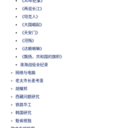
《30年纪事》
《再说长江》
《坦克人》
《大国崛起》
《天安门》
《河殇》
《达赖喇嘛》
《飘扬，共和国的旗帜》
淮海战役全纪录
网络与电脑
老太市长麦考莲
胡耀邦
西藏问题研究
铁路华工
韩国研究
魁省统独