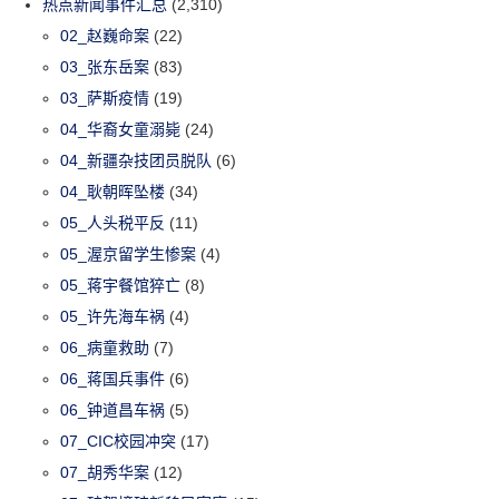
热点新闻事件汇总
(2,310)
02_赵巍命案
(22)
03_张东岳案
(83)
03_萨斯疫情
(19)
04_华裔女童溺毙
(24)
04_新疆杂技团员脱队
(6)
04_耿朝晖坠楼
(34)
05_人头税平反
(11)
05_渥京留学生惨案
(4)
05_蒋宇餐馆猝亡
(8)
05_许先海车祸
(4)
06_病童救助
(7)
06_蒋国兵事件
(6)
06_钟道昌车祸
(5)
07_CIC校园冲突
(17)
07_胡秀华案
(12)