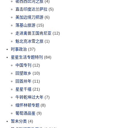
密西西比河之旅
(4)
直击印度达兰萨拉
(5)
美加边境刀把游
(6)
落基山旅游
(15)
走进禽兽王国肯尼亚
(12)
魁北克冰雪之旅
(1)
时事政治
(37)
星星生活专题特刊
(84)
中国专刊
(12)
回望故乡
(10)
回首卅年
(11)
星星千禧
(21)
牛转乾坤过大年
(7)
缅怀林顿专题
(8)
葡萄酒品鉴
(9)
暂未分类
(4)