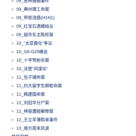
09_吉林通钢事件
09_弗州理工命案
09_甲型流感(H1N1)
09_红宝石酒楼结业
09_超市东主陈旺案
10_“太亚裔化”争议
10_G8-G20峰会
10_十字弩射杀案
10_法登“间谍论”
11_包子铺命案
11_约大留学生柳乾命案
11_韩建国命案
12_刘冠华分尸案
12_林俊遭肢解惨案
12_王立军薄熙来事件
13_南方周末风波