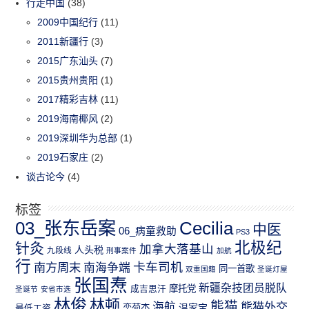
行走中国
(38)
2009中国纪行
(11)
2011新疆行
(3)
2015广东汕头
(7)
2015贵州贵阳
(1)
2017精彩吉林
(11)
2019海南椰风
(2)
2019深圳华为总部
(1)
2019石家庄
(2)
谈古论今
(4)
标签
03_张东岳案
Cecilia
中医
06_病童救助
PS3
北极纪
针灸
加拿大落基山
人头税
九段线
刑事案件
加航
行
南方周末
卡车司机
南海争端
同一首歌
双重国籍
圣诞灯屋
张国焘
新疆杂技团员脱队
成吉思汗
摩托党
圣诞节
安省市选
林俊
林顿
熊猫
熊猫外交
海航
温家宝
最低工资
栾菊杰