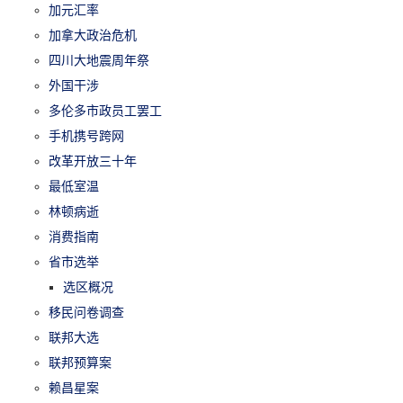
加元汇率
加拿大政治危机
四川大地震周年祭
外国干涉
多伦多市政员工罢工
手机携号跨网
改革开放三十年
最低室温
林顿病逝
消费指南
省市选举
选区概况
移民问卷调查
联邦大选
联邦预算案
赖昌星案