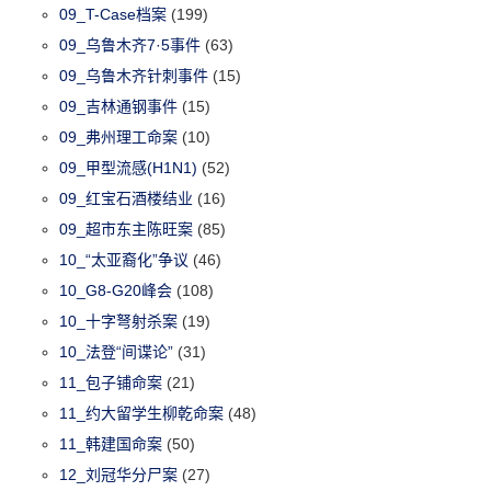
09_T-Case档案
(199)
09_乌鲁木齐7·5事件
(63)
09_乌鲁木齐针刺事件
(15)
09_吉林通钢事件
(15)
09_弗州理工命案
(10)
09_甲型流感(H1N1)
(52)
09_红宝石酒楼结业
(16)
09_超市东主陈旺案
(85)
10_“太亚裔化”争议
(46)
10_G8-G20峰会
(108)
10_十字弩射杀案
(19)
10_法登“间谍论”
(31)
11_包子铺命案
(21)
11_约大留学生柳乾命案
(48)
11_韩建国命案
(50)
12_刘冠华分尸案
(27)