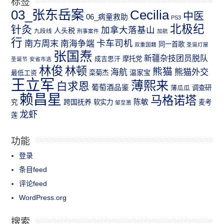
标签
03_张东岳案
Cecilia
中医
06_病童救助
PS3
北极纪
针灸
加拿大落基山
人头税
九段线
刑事案件
加航
行
南方周末
卡车司机
南海争端
同一首歌
双重国籍
圣诞灯屋
张国焘
新疆杂技团员脱队
成吉思汗
摩托党
圣诞节
安省市选
林俊
林顿
熊猫
熊猫外交
海航
温家宝
最低工资
栾菊杰
王立军
薄熙来
白求恩
葡萄酒品鉴
薄瓜瓜
调查研
赖昌星
马格诺塔
跨国抚养
陈敏
究
软实力
麦考
邹至蕙
龙虾
莲
功能
登录
条目feed
评论feed
WordPress.org
搜索