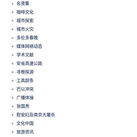
名贤集
咖啡文化
城市探索
城市火灾
多伦多春晚
媒体网络动态
学术文献
安省高速公路
寻根探源
工具辞条
巴以冲突
广播体操
张国焘
慰安妇及南京大屠杀
文化中国
旅游资讯