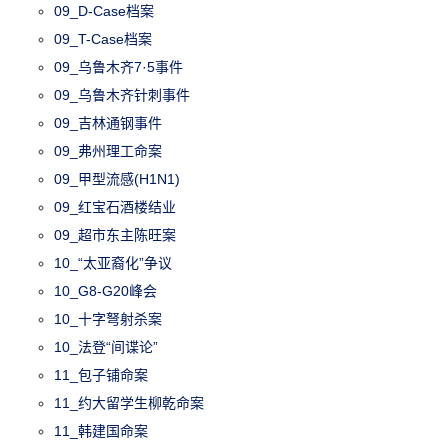
09_D-Case档案
09_T-Case档案
09_乌鲁木齐7·5事件
09_乌鲁木齐针刺事件
09_吉林通钢事件
09_弗州理工命案
09_甲型流感(H1N1)
09_红宝石酒楼结业
09_超市东主陈旺案
10_“太亚裔化”争议
10_G8-G20峰会
10_十字弩射杀案
10_法登“间谍论”
11_包子铺命案
11_约大留学生柳乾命案
11_韩建国命案