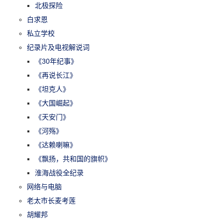
北极探险
白求恩
私立学校
纪录片及电视解说词
《30年纪事》
《再说长江》
《坦克人》
《大国崛起》
《天安门》
《河殇》
《达赖喇嘛》
《飘扬，共和国的旗帜》
淮海战役全纪录
网络与电脑
老太市长麦考莲
胡耀邦