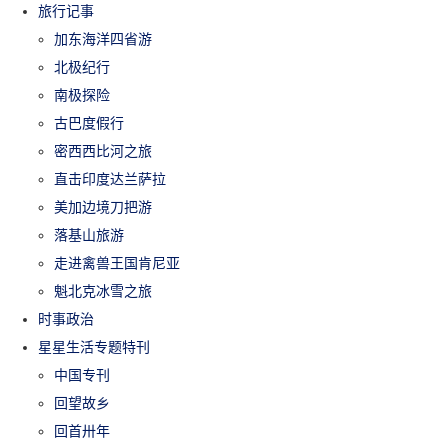
旅行记事
加东海洋四省游
北极纪行
南极探险
古巴度假行
密西西比河之旅
直击印度达兰萨拉
美加边境刀把游
落基山旅游
走进禽兽王国肯尼亚
魁北克冰雪之旅
时事政治
星星生活专题特刊
中国专刊
回望故乡
回首卅年