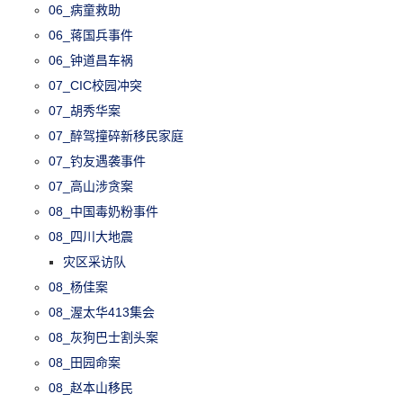
06_病童救助
06_蒋国兵事件
06_钟道昌车祸
07_CIC校园冲突
07_胡秀华案
07_醉驾撞碎新移民家庭
07_钓友遇袭事件
07_高山涉贪案
08_中国毒奶粉事件
08_四川大地震
灾区采访队
08_杨佳案
08_渥太华413集会
08_灰狗巴士割头案
08_田园命案
08_赵本山移民