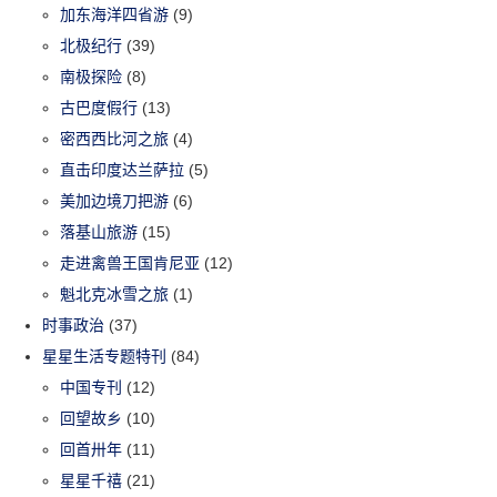
加东海洋四省游
(9)
北极纪行
(39)
南极探险
(8)
古巴度假行
(13)
密西西比河之旅
(4)
直击印度达兰萨拉
(5)
美加边境刀把游
(6)
落基山旅游
(15)
走进禽兽王国肯尼亚
(12)
魁北克冰雪之旅
(1)
时事政治
(37)
星星生活专题特刊
(84)
中国专刊
(12)
回望故乡
(10)
回首卅年
(11)
星星千禧
(21)