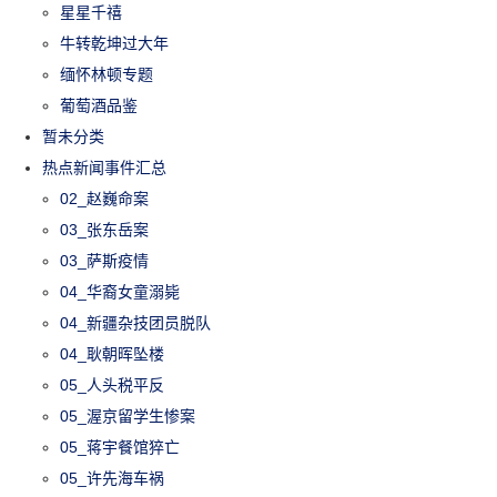
星星千禧
牛转乾坤过大年
缅怀林顿专题
葡萄酒品鉴
暂未分类
热点新闻事件汇总
02_赵巍命案
03_张东岳案
03_萨斯疫情
04_华裔女童溺毙
04_新疆杂技团员脱队
04_耿朝晖坠楼
05_人头税平反
05_渥京留学生惨案
05_蒋宇餐馆猝亡
05_许先海车祸