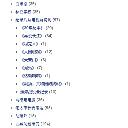
白求恩
(35)
私立学校
(35)
纪录片及电视解说词
(97)
《30年纪事》
(20)
《再说长江》
(34)
《坦克人》
(1)
《大国崛起》
(12)
《天安门》
(3)
《河殇》
(7)
《达赖喇嘛》
(1)
《飘扬，共和国的旗帜》
(1)
淮海战役全纪录
(10)
网络与电脑
(36)
老太市长麦考莲
(93)
胡耀邦
(18)
西藏问题研究
(194)