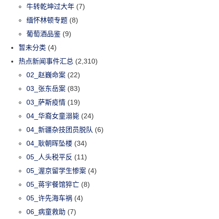
牛转乾坤过大年
(7)
缅怀林顿专题
(8)
葡萄酒品鉴
(9)
暂未分类
(4)
热点新闻事件汇总
(2,310)
02_赵巍命案
(22)
03_张东岳案
(83)
03_萨斯疫情
(19)
04_华裔女童溺毙
(24)
04_新疆杂技团员脱队
(6)
04_耿朝晖坠楼
(34)
05_人头税平反
(11)
05_渥京留学生惨案
(4)
05_蒋宇餐馆猝亡
(8)
05_许先海车祸
(4)
06_病童救助
(7)